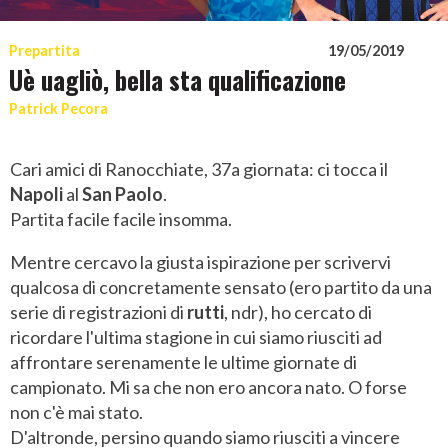
Prepartita
19/05/2019
Uè uagliò, bella sta qualificazione
Patrick Pecora
Cari amici di Ranocchiate, 37a giornata: ci tocca il
Napoli
al
San Paolo
.
Partita facile facile insomma.
Mentre cercavo la giusta ispirazione per scrivervi
qualcosa di concretamente sensato (ero partito da una
serie di registrazioni di
rutti
, ndr), ho cercato di
ricordare l'ultima stagione in cui siamo riusciti ad
affrontare serenamente le ultime giornate di
campionato. Mi sa che non ero ancora nato. O forse
non c'è mai stato.
D'altronde, persino quando siamo riusciti a vincere