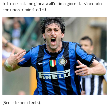
tutto ce la siamo giocata all'ultima giornata, vincendo
con uno striminzito
1-0
.
(Scusate per i
feels
).