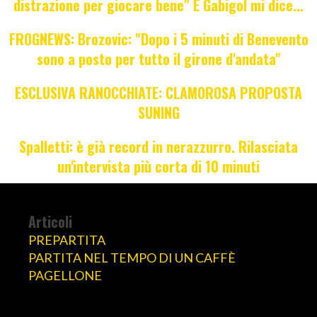
distrazione per giocare bene" E Gabigol mi dice...
FROGNEWS: Brozovic: "Dopo i 5 minuti di Benevento
sono a posto per tutto il girone d'andata"
ESCLUSIVA RANOCCHIATE: CLAMOROSA PROPOSTA
SUNING
Spalletti: è già record in nerazzurro. Rilasciata
un'intervista più corta di 10 minuti
Articoli
PREPARTITA
PARTITA NEL TEMPO DI UN CAFFÈ
PAGELLONE