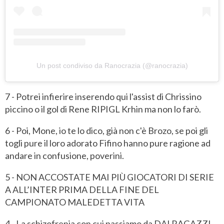
Un post condiviso da Ranocrazia (@ranocrazia)
7 - Potrei infierire inserendo qui l'assist di Chrissino
piccino o il gol di Rene RIPIGL Krhin ma non lo farò.
6 - Poi, Mone, io te lo dico, già non c'è Brozo, se poi gli
togli pure il loro adorato Fifino hanno pure ragione ad
andare in confusione, poverini.
5 - NON ACCOSTATE MAI PIÙ GIOCATORI DI SERIE
A ALL’INTER PRIMA DELLA FINE DEL
CAMPIONATO MALEDETTA VITA
4 - La schizofrenia con cui passiamo da DAI RAGAZZI