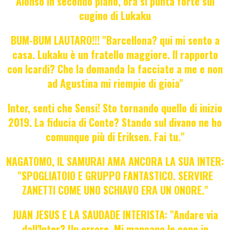
Alonso in secondo piano, ora si punta forte sul
cugino di Lukaku
BUM-BUM LAUTARO!!! "Barcellona? qui mi sento a
casa. Lukaku è un fratello maggiore. Il rapporto
con Icardi? Che la domanda la facciate a me e non
ad Agustina mi riempie di gioia"
Inter, senti che Sensi! Sto tornando quello di inizio
2019. La fiducia di Conte? Stando sul divano ne ho
comunque più di Eriksen. Fai tu."
NAGATOMO, IL SAMURAI AMA ANCORA LA SUA INTER:
"SPOGLIATOIO E GRUPPO FANTASTICO. SERVIRE
ZANETTI COME UNO SCHIAVO ERA UN ONORE."
JUAN JESUS E LA SAUDADE INTERISTA: "Andare via
dall'Inter? Un errore. Mi mancano le cene in