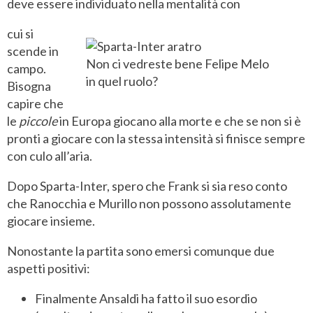
deve essere individuato nella mentalità con
cui si
scende in
Non ci vedreste bene Felipe Melo
campo.
in quel ruolo?
Bisogna
capire che
le
piccole
in Europa giocano alla morte e che se non si è
pronti a giocare con la stessa intensità si finisce sempre
con culo all’aria.
Dopo Sparta-Inter, spero che Frank si sia reso conto
che Ranocchia e Murillo non possono assolutamente
giocare insieme.
Nonostante la partita sono emersi comunque due
aspetti positivi:
Finalmente Ansaldi ha fatto il suo esordio