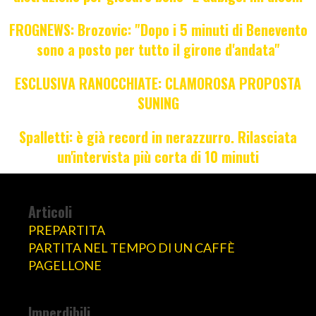
FROGNEWS: Brozovic: "Dopo i 5 minuti di Benevento
sono a posto per tutto il girone d'andata"
ESCLUSIVA RANOCCHIATE: CLAMOROSA PROPOSTA
SUNING
Spalletti: è già record in nerazzurro. Rilasciata
un'intervista più corta di 10 minuti
Articoli
PREPARTITA
PARTITA NEL TEMPO DI UN CAFFÈ
PAGELLONE
Imperdibili