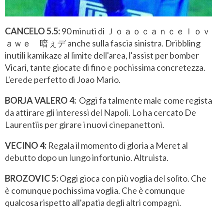
CANCELO 5.5:
90 minuti di Ｊｏａｏｃａｎｃｅｌｏｖ
ａｗｅ 暗ぇデ anche sulla fascia sinistra. Dribbling
inutili kamikaze al limite dell'area, l'assist per bomber
Vicari, tante giocate di fino e pochissima concretezza.
L'erede perfetto di Joao Mario.
BORJA VALERO 4:
Oggi fa talmente male come regista
da attirare gli interessi del Napoli. Lo ha cercato De
Laurentiis per girare i nuovi cinepanettoni.
VECINO 4:
Regala il momento di gloria a Meret al
debutto dopo un lungo infortunio. Altruista.
BROZOVIC 5:
Oggi gioca con più voglia del solito. Che
è comunque pochissima voglia. Che è comunque
qualcosa rispetto all'apatia degli altri compagni.