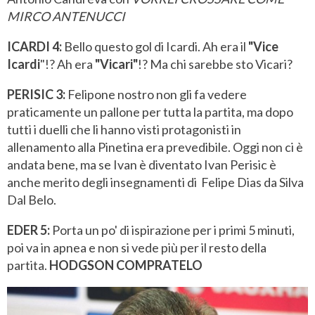
MIRCO ANTENUCCI
ICARDI 4:
Bello questo gol di Icardi. Ah era il
"Vice
Icardi
"!? Ah era
"Vicari"
!? Ma chi sarebbe sto Vicari?
PERISIC 3:
Felipone nostro non gli fa vedere
praticamente un pallone per tutta la partita, ma dopo
tutti i duelli che li hanno visti protagonisti in
allenamento alla Pinetina era prevedibile. Oggi non ci è
andata bene, ma se Ivan è diventato Ivan Perisic è
anche merito degli insegnamenti di Felipe Dias da Silva
Dal Belo.
EDER 5:
Porta un po' di ispirazione per i primi 5 minuti,
poi va in apnea e non si vede più per il resto della
partita.
HODGSON COMPRATELO