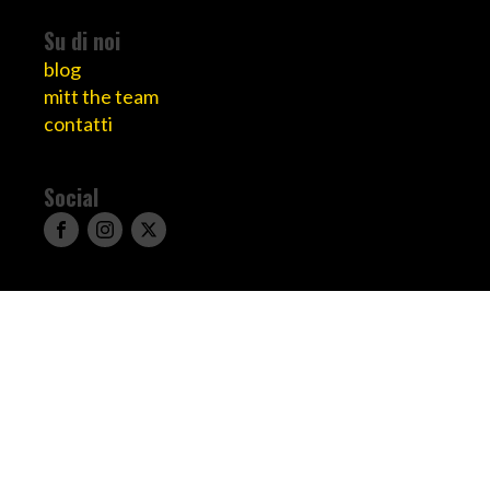
Su di noi
blog
mitt the team
contatti
Social