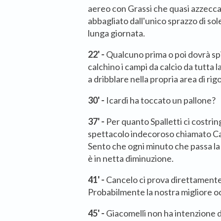
aereo con Grassi che quasi azzecca
abbagliato dall'unico sprazzo di sol
lunga giornata.
22' -
Qualcuno prima o poi dovrà s
calchino i campi da calcio da tutta la
a dribblare nella propria area di rig
30' -
Icardi ha toccato un pallone?
37' -
Per quanto Spalletti ci costrin
spettacolo indecoroso chiamato Can
Sento che ogni minuto che passa la
è in netta diminuzione.
41' -
Cancelo ci prova direttamente 
Probabilmente la nostra migliore o
45' -
Giacomelli non ha intenzione d