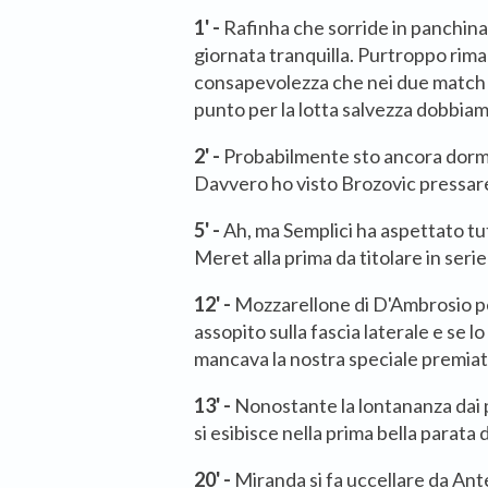
1' -
Rafinha che sorride in panchina
giornata tranquilla. Purtroppo rim
consapevolezza che nei due match 
punto per la lotta salvezza dobbiam
2' -
Probabilmente sto ancora dorm
Davvero ho visto Brozovic pressar
5' -
Ah, ma Semplici ha aspettato tu
Meret alla prima da titolare in serie
12' -
Mozzarellone di D'Ambrosio p
assopito sulla fascia laterale e se l
mancava la nostra speciale premiata
13' -
Nonostante la lontananza dai 
si esibisce nella prima bella parata d
20' -
Miranda si fa uccellare da Ante