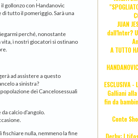
 il gollonzo con Handanovic
"SPOGLIATO
e di tutto il pomeriggio. Sarà una
C
JUAN JE
dall'Inter? 
piegarmi perché, nonostante
An
 vita, i nostri giocatori si ostinano
A TUTTO HA
ore.
HANDANOVIC:
gerà ad assistere a questo
ESCLUSIVA - L
celo a sinistra?
 popolazione dei Cancelosessuali
Galliani all
fin da bambin
da calcio d'angolo.
Conte Sho
ccasione.
i fischiare nulla, nemmeno la fine
Derby: I tif