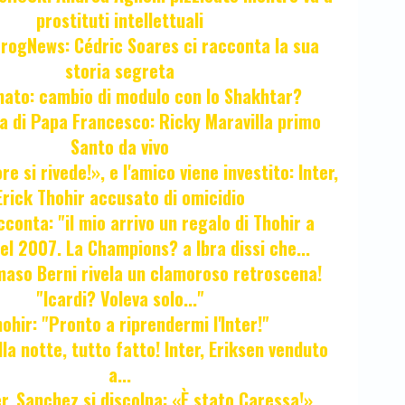
prostituti intellettuali
FrogNews: Cédric Soares ci racconta la sua
storia segreta
unato: cambio di modulo con lo Shakhtar?
ta di Papa Francesco: Ricky Maravilla primo
Santo da vivo
e si rivede!», e l'amico viene investito: Inter,
Erick Thohir accusato di omicidio
cconta: "il mio arrivo un regalo di Thohir a
el 2007. La Champions? a Ibra dissi che...
maso Berni rivela un clamoroso retroscena!
"Icardi? Voleva solo..."
hir: "Pronto a riprendermi l'Inter!"
la notte, tutto fatto! Inter, Eriksen venduto
a...
r, Sanchez si discolpa: «È stato Caressa!»