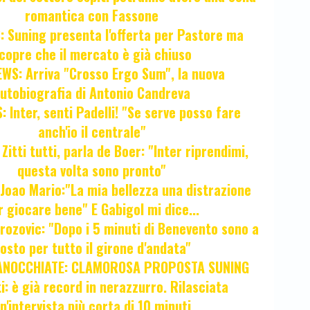
romantica con Fassone
 Suning presenta l'offerta per Pastore ma
copre che il mercato è già chiuso
WS: Arriva "Crosso Ergo Sum", la nuova
utobiografia di Antonio Candreva
 Inter, senti Padelli! "Se serve posso fare
anch'io il centrale"
itti tutti, parla de Boer: "Inter riprendimi,
questa volta sono pronto"
oao Mario:"La mia bellezza una distrazione
r giocare bene" E Gabigol mi dice...
ozovic: "Dopo i 5 minuti di Benevento sono a
osto per tutto il girone d'andata"
ANOCCHIATE: CLAMOROSA PROPOSTA SUNING
ti: è già record in nerazzurro. Rilasciata
n'intervista più corta di 10 minuti