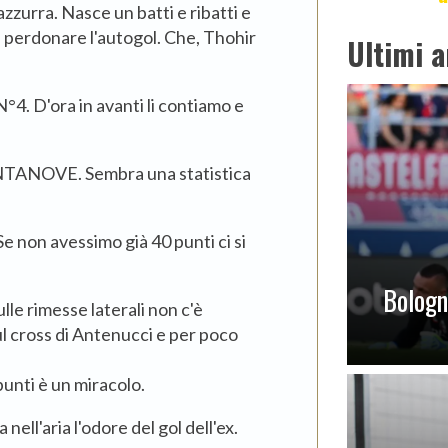
zurra. Nasce un batti e ribatti e
a perdonare l'autogol. Che, Thohir
Ultimi a
°4. D'ora in avanti li contiamo e
NTANOVE. Sembra una statistica
Se non avessimo già 40 punti ci si
Bologna
le rimesse laterali non c'è
ul cross di Antenucci e per poco
punti è un miracolo.
 nell'aria l'odore del gol dell'ex.