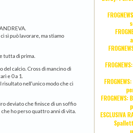
FROGNEWS:
s
 CANDREVA.
FROGNE
 ci si può lavorare, ma stiamo
a
FROGNEWS:
 tutta di prima.
FROGNEWS: Z
o del calcio. Cross di mancino di
ri e 0 a 1.
FROGNEWS: J
 risultato nell'unico modo che ci
pe
FROGNEWS: Br
iro deviato che finisce di un soffio
p
 che ho perso quattro anni di vita.
ESCLUSIVA R
Spallet
u