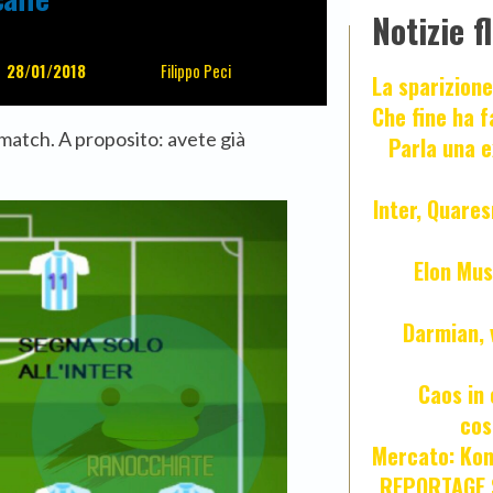
Notizie f
28/01/2018
Filippo Peci
La sparizione
Che fine ha 
match. A proposito: avete già
Parla una e
Inter, Quares
Elon Mus
Darmian, 
Caos in 
cos
Mercato: Kond
REPORTAGE S