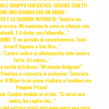
IO E GRUPPO FANTASTICO. SERVIRE ZANETTI
OME UNO SCHIAVO ERA UN ONORE."
SUS E LA SAUDADE INTERISTA: "Andare via
Un errore. Mi mancano le cene in silenzio con
dreolli. E il derby con l'alberello..."
KIMI: "È un periodo di assestamento. Tanti
errori? Appena a San Siro..."
 "Lavoro sodo e in allenamento vado ancora
forte. Se avessi..."
e verità di Eriksen: "Mi manda Hodgson!"
a Pinetina si racconta in esclusiva: "Interista
o. Il Milan fu un piano studiato a tavolino con
Peppino Prisco"
ck: Cambio modulo in arrivo. "Ci serve una
svolta, ho capito che..."
osi del settore ospiti potranno avere una cena