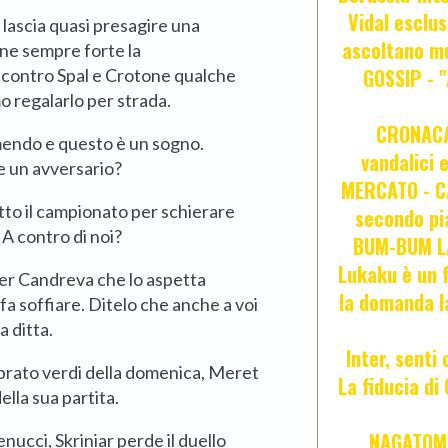
Vidal esclus
 lascia quasi presagire una
ascoltano mu
ane sempre forte la
GOSSIP - 
contro Spal e Crotone qualche
o regalarlo per strada.
CRONACA 
endo e questo è un sogno.
vandalici 
e un avversario?
MERCATO - CA
tto il campionato per schierare
secondo pia
 A contro di noi?
BUM-BUM LA
Lukaku è un f
er Candreva che lo aspetta
la domanda l
o fa soffiare. Ditelo che anche a voi
 ditta.
Inter, senti
prato verdi della domenica, Meret
La fiducia d
ella sua partita.
NAGATOMO
nucci, Skriniar perde il duello