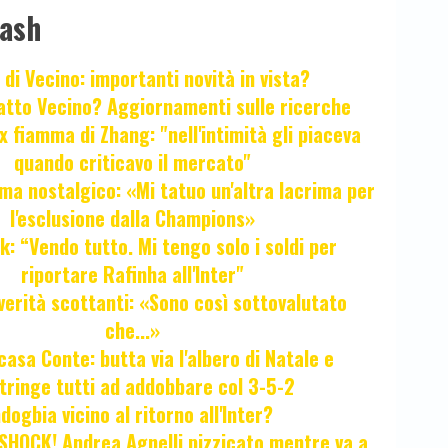
lash
 di Vecino: importanti novità in vista?
fatto Vecino? Aggiornamenti sulle ricerche
x fiamma di Zhang: "nell'intimità gli piaceva
quando criticavo il mercato"
ma nostalgico: «Mi tatuo un'altra lacrima per
l'esclusione dalla Champions»
k: “Vendo tutto. Mi tengo solo i soldi per
riportare Rafinha all'Inter"
verità scottanti: «Sono così sottovalutato
che...»
casa Conte: butta via l'albero di Natale e
tringe tutti ad addobbare col 3-5-2
ogbia vicino al ritorno all'Inter?
HOCK! Andrea Agnelli pizzicato mentre va a