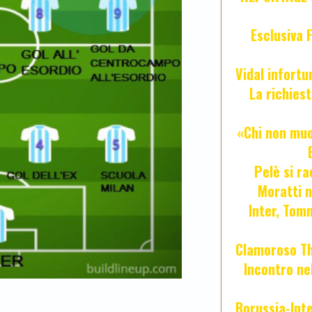
Esclusiva 
Vidal infort
La richies
«Chi non muor
Pelè si ra
Moratti n
Inter, Tom
Clamoroso Tho
Incontro nel
Borussia-Inte