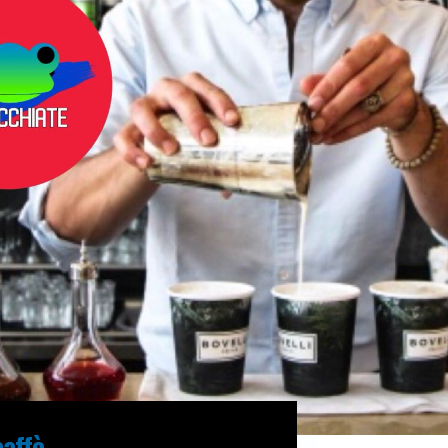
caffè