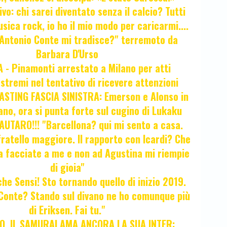
ivo: chi sarei diventato senza il calcio? Tutti
sica rock, io ho il mio modo per caricarmi....
"Antonio Conte mi tradisce?" terremoto da
Barbara D'Urso
- Pinamonti arrestato a Milano per atti
estremi nel tentativo di ricevere attenzioni
STING FASCIA SINISTRA: Emerson e Alonso in
no, ora si punta forte sul cugino di Lukaku
UTARO!!! "Barcellona? qui mi sento a casa.
ratello maggiore. Il rapporto con Icardi? Che
a facciate a me e non ad Agustina mi riempie
di gioia"
 che Sensi! Sto tornando quello di inizio 2019.
i Conte? Stando sul divano ne ho comunque più
di Eriksen. Fai tu."
, IL SAMURAI AMA ANCORA LA SUA INTER: