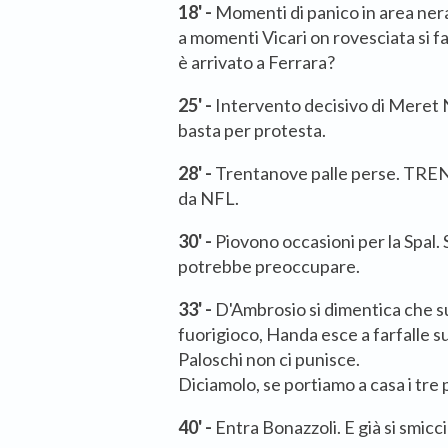
18' -
Momenti di panico in area neraz
a momenti Vicari on rovesciata si f
è arrivato a Ferrara?
25' -
Intervento decisivo di Meret N
basta per protesta.
28' -
Trentanove palle perse. TRE
da NFL.
30' -
Piovono occasioni per la Spal. 
potrebbe preoccupare.
33' -
D'Ambrosio si dimentica che sul
fuorigioco, Handa esce a farfalle s
Paloschi non ci punisce.
Diciamolo, se portiamo a casa i tre 
40' -
Entra Bonazzoli. E già si smiccia