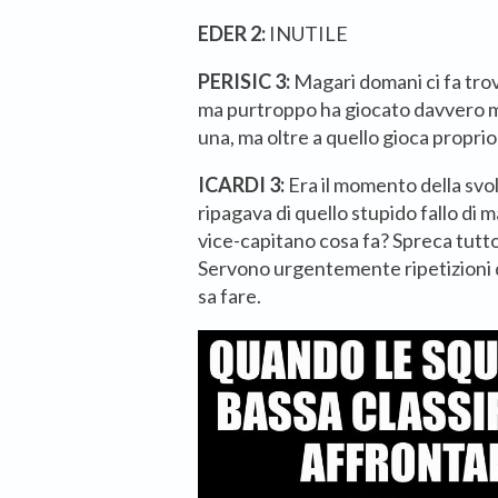
EDER 2:
INUTILE
PERISIC 3:
Magari domani ci fa trov
ma purtroppo ha giocato davvero m
una, ma oltre a quello gioca proprio
ICARDI 3:
Era il momento della svol
ripagava di quello stupido fallo di m
vice-capitano cosa fa? Spreca tutto
Servono urgentemente ripetizioni di
sa fare.