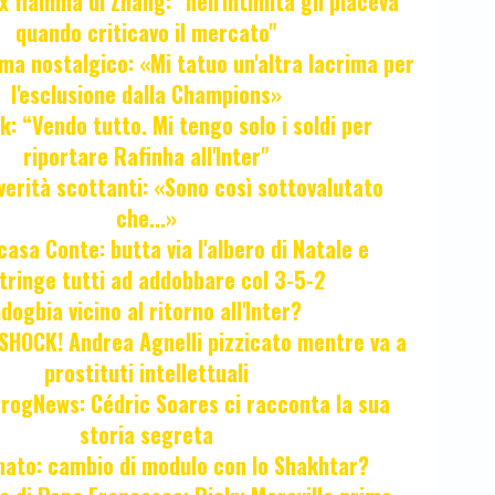
x fiamma di Zhang: "nell'intimità gli piaceva
quando criticavo il mercato"
ma nostalgico: «Mi tatuo un'altra lacrima per
l'esclusione dalla Champions»
k: “Vendo tutto. Mi tengo solo i soldi per
riportare Rafinha all'Inter"
verità scottanti: «Sono così sottovalutato
che...»
casa Conte: butta via l'albero di Natale e
tringe tutti ad addobbare col 3-5-2
ogbia vicino al ritorno all'Inter?
HOCK! Andrea Agnelli pizzicato mentre va a
prostituti intellettuali
FrogNews: Cédric Soares ci racconta la sua
storia segreta
unato: cambio di modulo con lo Shakhtar?