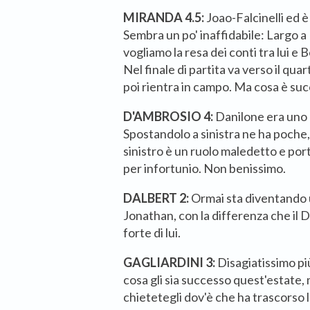
MIRANDA 4.5:
Joao-Falcinelli ed 
Sembra un po' inaffidabile: Largo a
vogliamo la resa dei conti tra lui e 
Nel finale di partita va verso il qu
poi rientra in campo. Ma cosa è su
D'AMBROSIO 4:
Danilone era uno 
Spostandolo a sinistra ne ha poche, 
sinistro è un ruolo maledetto e porta
per infortunio. Non benissimo.
DALBERT 2:
Ormai sta diventando u
Jonathan, con la differenza che il 
forte di lui.
GAGLIARDINI 3:
Disagiatissimo pi
cosa gli sia successo quest'estate,
chietetegli dov'è che ha trascor