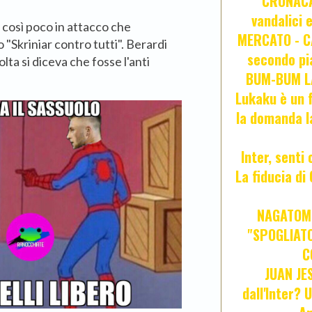
CRONACA 
vandalici 
e così poco in attacco che
MERCATO - CA
"Skriniar contro tutti". Berardi
secondo pia
lta si diceva che fosse l'anti
BUM-BUM LA
Lukaku è un f
la domanda l
Inter, senti
La fiducia d
NAGATOMO
"SPOGLIATO
C
JUAN JE
dall'Inter? 