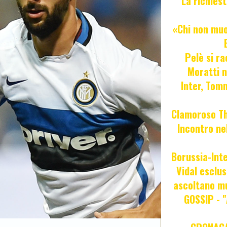
La richies
«Chi non muor
Pelè si ra
Moratti n
Inter, Tom
Clamoroso Tho
Incontro nel
Borussia-Inte
Vidal esclus
ascoltano mu
GOSSIP - 