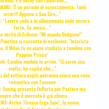
dreolli. E il derby con l'alberello..."
KIMI: "È un periodo di assestamento. Tanti
errori? Appena a San Siro..."
 "Lavoro sodo e in allenamento vado ancora
forte. Se avessi..."
e verità di Eriksen: "Mi manda Hodgson!"
a Pinetina si racconta in esclusiva: "Interista
o. Il Milan fu un piano studiato a tavolino con
Peppino Prisco"
ck: Cambio modulo in arrivo. "Ci serve una
svolta, ho capito che..."
osi del settore ospiti potranno avere una cena
romantica con Fassone
 Suning presenta l'offerta per Pastore ma
copre che il mercato è già chiuso
WS: Arriva "Crosso Ergo Sum", la nuova