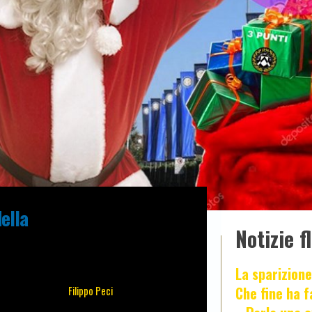
della
Notizie f
La sparizione
Che fine ha 
Filippo Peci