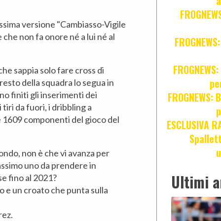
a
FROGNEWS:
tissima versione "Cambiasso-Vigile
 che non fa onore né a lui né al
FROGNEWS: Z
FROGNEWS: J
che sappia solo fare cross di
pe
 resto della squadra lo segua in
o finiti gli inserimenti dei
FROGNEWS: Br
tiri da fuori, i dribbling a
p
re 1609 componenti del gioco del
ESCLUSIVA R
Spallet
u
mondo, non è che vi avanza per
massimo uno da prendere in
Ultimi a
e fino al 2021?
 e un croato che punta sulla
rez.