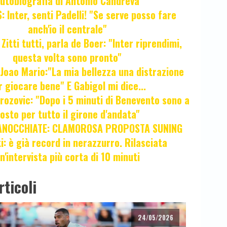
utobiografia di Antonio Candreva
 Inter, senti Padelli! "Se serve posso fare
anch'io il centrale"
itti tutti, parla de Boer: "Inter riprendimi,
questa volta sono pronto"
oao Mario:"La mia bellezza una distrazione
r giocare bene" E Gabigol mi dice...
ozovic: "Dopo i 5 minuti di Benevento sono a
osto per tutto il girone d'andata"
ANOCCHIATE: CLAMOROSA PROPOSTA SUNING
ti: è già record in nerazzurro. Rilasciata
n'intervista più corta di 10 minuti
rticoli
24/05/2026