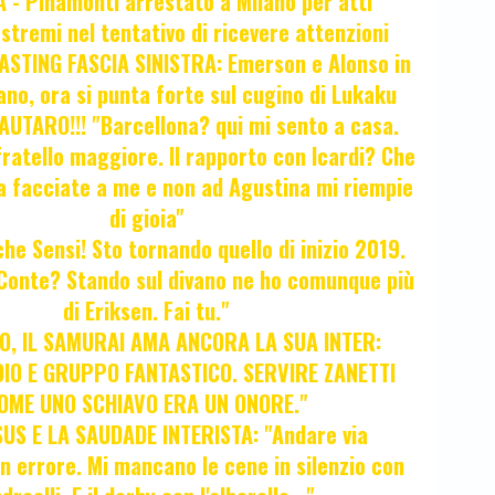
- Pinamonti arrestato a Milano per atti
estremi nel tentativo di ricevere attenzioni
STING FASCIA SINISTRA: Emerson e Alonso in
no, ora si punta forte sul cugino di Lukaku
UTARO!!! "Barcellona? qui mi sento a casa.
ratello maggiore. Il rapporto con Icardi? Che
a facciate a me e non ad Agustina mi riempie
di gioia"
 che Sensi! Sto tornando quello di inizio 2019.
i Conte? Stando sul divano ne ho comunque più
di Eriksen. Fai tu."
, IL SAMURAI AMA ANCORA LA SUA INTER:
IO E GRUPPO FANTASTICO. SERVIRE ZANETTI
OME UNO SCHIAVO ERA UN ONORE."
SUS E LA SAUDADE INTERISTA: "Andare via
Un errore. Mi mancano le cene in silenzio con