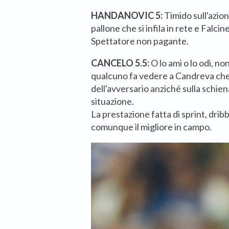
HANDANOVIC 5:
Timido sull'azion
pallone che si infila in rete e Falcine
Spettatore non pagante.
CANCELO 5.5:
O lo ami o lo odi, n
qualcuno fa vedere a Candreva che 
dell'avversario anziché sulla schiena
situazione.
La prestazione fatta di sprint, drib
comunque il migliore in campo.