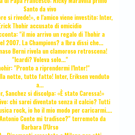
ta di Papa Francesco: Ricky Maravilla primo
Santo da vivo
e si rivede!», e l'amico viene investito: Inter,
Erick Thohir accusato di omicidio
cconta: "il mio arrivo un regalo di Thohir a
el 2007. La Champions? a Ibra dissi che...
maso Berni rivela un clamoroso retroscena!
"Icardi? Voleva solo..."
hir: "Pronto a riprendermi l'Inter!"
la notte, tutto fatto! Inter, Eriksen venduto
a...
r, Sanchez si discolpa: «È stato Caressa!»
ivo: chi sarei diventato senza il calcio? Tutti
sica rock, io ho il mio modo per caricarmi....
"Antonio Conte mi tradisce?" terremoto da
Barbara D'Urso