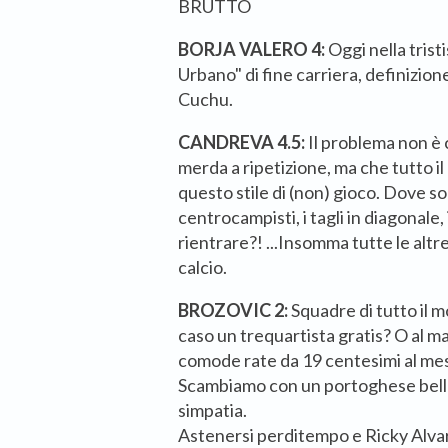
BRUTTO
BORJA VALERO 4:
Oggi nella tris
Urbano" di fine carriera, definizione
Cuchu.
CANDREVA 4.5:
Il problema non è 
merda a ripetizione, ma che tutto il
questo stile di (non) gioco. Dove son
centrocampisti, i tagli in diagonale, i 
rientrare?! ...Insomma tutte le alt
calcio.
BROZOVIC 2:
Squadre di tutto il 
caso un trequartista gratis? O al 
comode rate da 19 centesimi al mes
Scambiamo con un portoghese bello
simpatia.
Astenersi perditempo e Ricky Alva