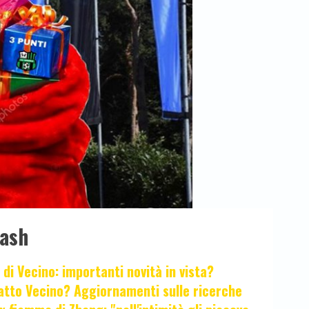
lash
 di Vecino: importanti novità in vista?
fatto Vecino? Aggiornamenti sulle ricerche