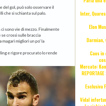
Parla una e
e del gol, può solo osservare il
Inter, Quares
lli che si schianta sul palo.
Elon Mus
on ci sono vie di mezzo. Finalmente
se crossi sulle braccia
Darmian, 
 magari migliori un po' la
Caos in 
bling e rigore procurato lo rende
cos
Mercato: Kond
REPORTAGE S
Esclusiva 
Vidal infort