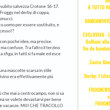
An
è subito salvezza Crotone 16-17.
A TUTTO HA
 Froggy nel derby di coppa,
Bonucci.
HANDANOVIC:
arto uomo per essere sostituito, e
ccesso!?
ESCLUSIVA - L
Galliani all
con poche idee, ma precise.
ma confuse. Tra l'altro il terzino
fin da bambin
 sfiga, in fatti si fa male ed esce
Conte Sho
na mascotte scarsa in stile
Derby: I tif
Divino era effettivamente più
FROGNEWS:
ù che mai a centrocampo, non si sa
s
 ma se volete devastarvi per bene
FROGNE
so le vacanze. MIII CHE TRACOLLO