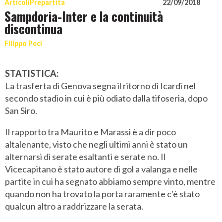
Articoli
Prepartita
22/09/2018
Sampdoria-Inter e la continuità
discontinua
Filippo Peci
STATISTICA:
La trasferta di Genova segna il ritorno di Icardi nel
secondo stadio in cui è più odiato dalla tifoseria, dopo
San Siro.
Il rapporto tra Maurito e Marassi è a dir poco
altalenante, visto che negli ultimi anni è stato un
alternarsi di serate esaltanti e serate no. Il
Vicecapitano è stato autore di gol a valanga e nelle
partite in cui ha segnato abbiamo sempre vinto, mentre
quando non ha trovato la porta raramente c'è stato
qualcun altro a raddrizzare la serata.