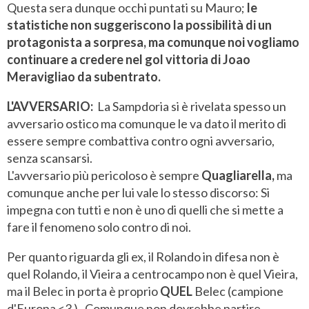
Questa sera dunque occhi puntati su Mauro;
le
statistiche non suggeriscono la possibilità di un
protagonista a sorpresa, ma comunque noi vogliamo
continuare a credere nel gol vittoria di Joao
Meravigliao da subentrato.
L'AVVERSARIO:
La Sampdoria si è rivelata spesso un
avversario ostico ma comunque le va dato il merito di
essere sempre combattiva contro ogni avversario,
senza scansarsi.
L'avversario più pericoloso è sempre
Quagliarella,
ma
comunque anche per lui vale lo stesso discorso: Si
impegna con tutti e non è uno di quelli che si mette a
fare il fenomeno solo contro di noi.
Per quanto riguarda gli ex, il Rolando in difesa non è
quel Rolando, il Vieira a centrocampo non è quel Vieira,
ma il Belec in porta è proprio
QUEL
Belec (campione
d'Europa <3 ). Comunque non dovrebbe partire