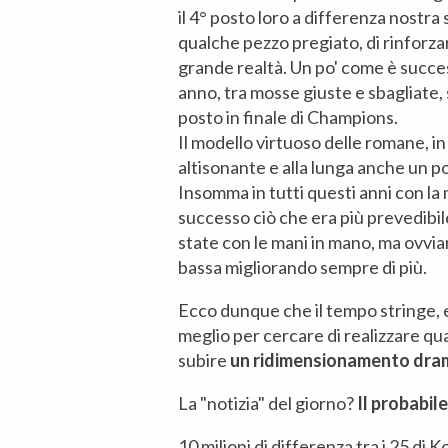
il 4° posto loro a differenza nostra
qualche pezzo pregiato, di rinforzar
grande realtà. Un po' come è succe
anno, tra mosse giuste e sbagliate, 
posto in finale di Champions.
Il modello virtuoso delle romane, in
altisonante e alla lunga anche un po'
Insomma in tutti questi anni con la 
successo ciò che era più prevedibile
state con le mani in mano, ma ovvi
bassa migliorando sempre di più.
Ecco dunque che il tempo stringe, e
meglio per cercare di realizzare qu
subire
un ridimensionamento dra
La "notizia" del giorno?
Il probabil
10 milioni di differenza tra i 25 di