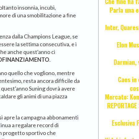
Che fine ha 
ltanto insonnia, incubi,
Parla una e
more di una smobilitazione a fine
Inter, Quares
senza dalla Champions League, se
Elon Mus
sere la settima consecutiva, e i
 che anche quest'anno ci
OFINANZIAMENTO
.
Darmian, 
anno quello che vogliono, mentre
Caos in 
entesimo, resta ancora difficile da
cos
 quest'anno Suning dovrà avere
Mercato: Kond
aldare gli animi di una piazza
REPORTAGE S
i si apre la campagna abbonamenti
Esclusiva 
tinua a regalare record di
un progetto sportivo che