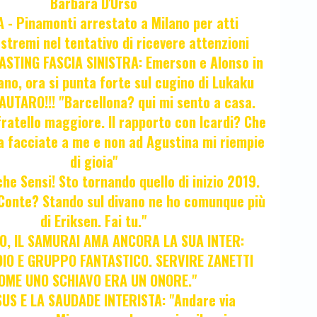
Barbara D'Urso
- Pinamonti arrestato a Milano per atti
estremi nel tentativo di ricevere attenzioni
STING FASCIA SINISTRA: Emerson e Alonso in
no, ora si punta forte sul cugino di Lukaku
UTARO!!! "Barcellona? qui mi sento a casa.
ratello maggiore. Il rapporto con Icardi? Che
a facciate a me e non ad Agustina mi riempie
di gioia"
 che Sensi! Sto tornando quello di inizio 2019.
i Conte? Stando sul divano ne ho comunque più
di Eriksen. Fai tu."
, IL SAMURAI AMA ANCORA LA SUA INTER:
IO E GRUPPO FANTASTICO. SERVIRE ZANETTI
OME UNO SCHIAVO ERA UN ONORE."
SUS E LA SAUDADE INTERISTA: "Andare via