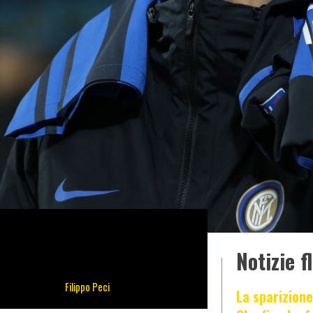
Notizie f
Filippo Peci
La sparizione