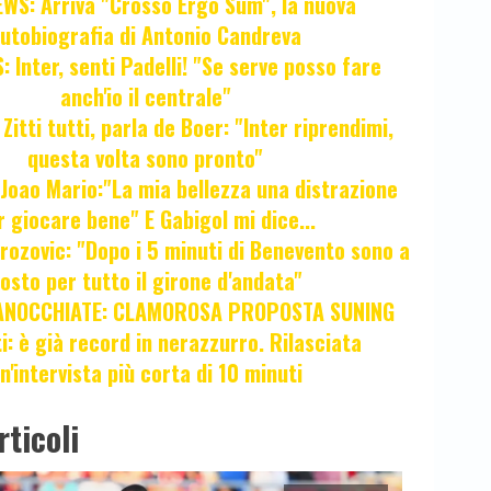
WS: Arriva "Crosso Ergo Sum", la nuova
utobiografia di Antonio Candreva
 Inter, senti Padelli! "Se serve posso fare
anch'io il centrale"
itti tutti, parla de Boer: "Inter riprendimi,
questa volta sono pronto"
oao Mario:"La mia bellezza una distrazione
r giocare bene" E Gabigol mi dice...
ozovic: "Dopo i 5 minuti di Benevento sono a
osto per tutto il girone d'andata"
ANOCCHIATE: CLAMOROSA PROPOSTA SUNING
ti: è già record in nerazzurro. Rilasciata
n'intervista più corta di 10 minuti
rticoli