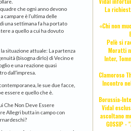
Vidal infort
llare.
La richies
 squadre che ogni anno devono
 a campare è l'ultima delle
di una settimana fa ha portato
«Chi non muor
stere a quello a cui ha dovuto
Pelè si ra
Moratti n
 la situazione attuale: La partenza
Inter, Tom
ngenuità (bisogna dirlo) di Vecino e
goglio e una reazione quasi
tro dall'impresa.
Clamoroso Tho
Incontro nel
er contemporanea, le sue due facce,
be essere e quello che è.
Borussia-Inte
lui Che Non Deve Essere
Vidal esclus
re Allegri butta in campo con
ascoltano mu
ernardeschi?
GOSSIP - 