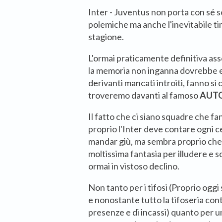
Inter - Juventus non porta con sé so
polemiche ma anche l'inevitabile ti
stagione.
L'ormai praticamente definitiva as
la memoria non inganna dovrebbe es
derivanti mancati introiti, fanno sì
troveremo davanti al famoso
AUT
Il fatto che ci siano squadre che f
proprio l'Inter deve contare ogni c
mandar giù, ma sembra proprio che
moltissima fantasia per illudere e sc
ormai in vistoso declino.
Non tanto per i tifosi (Proprio ogg
e nonostante tutto la tifoseria con
presenze e di incassi) quanto per 