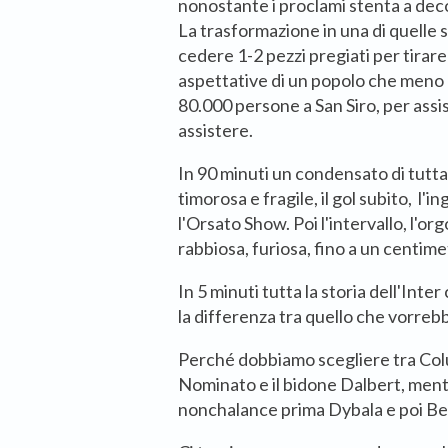
nonostante i proclami stenta a deco
La trasformazione in una di quelle
cedere 1-2 pezzi pregiati per tirare
aspettative di un popolo che meno 
80.000 persone a San Siro, per assi
assistere.
In 90 minuti un condensato di tutta
timorosa e fragile, il gol subito, l'i
l'Orsato Show. Poi l'intervallo, l'or
rabbiosa, furiosa, fino a un centime
In 5 minuti tutta la storia dell'Int
la differenza tra quello che vorreb
Perché dobbiamo scegliere tra Co
Nominato e il bidone Dalbert, ment
nonchalance prima Dybala e poi B