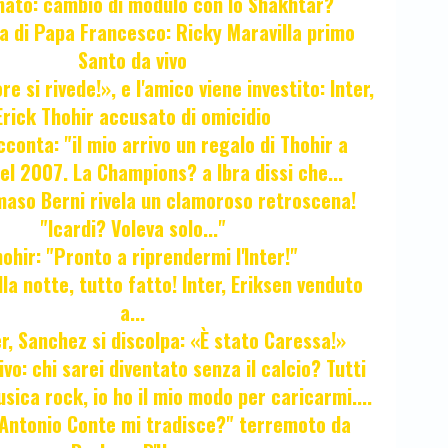
unato: cambio di modulo con lo Shakhtar?
ta di Papa Francesco: Ricky Maravilla primo
Santo da vivo
e si rivede!», e l'amico viene investito: Inter,
Erick Thohir accusato di omicidio
cconta: "il mio arrivo un regalo di Thohir a
el 2007. La Champions? a Ibra dissi che...
maso Berni rivela un clamoroso retroscena!
"Icardi? Voleva solo..."
hir: "Pronto a riprendermi l'Inter!"
la notte, tutto fatto! Inter, Eriksen venduto
a...
r, Sanchez si discolpa: «È stato Caressa!»
ivo: chi sarei diventato senza il calcio? Tutti
sica rock, io ho il mio modo per caricarmi....
"Antonio Conte mi tradisce?" terremoto da