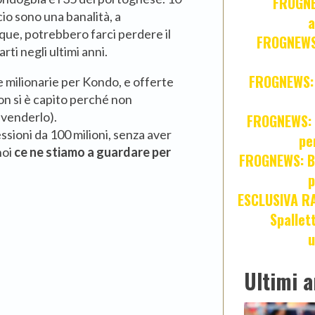
FROGNE
io sono una banalità, a
a
que, potrebbero farci perdere il
FROGNEWS:
ti negli ultimi anni.
FROGNEWS: Z
te milionarie per Kondo, e offerte
on si è capito perché non
ivenderlo).
FROGNEWS: J
cessioni da 100 milioni, senza aver
pe
noi
ce ne stiamo a guardare per
FROGNEWS: Br
p
ESCLUSIVA R
Spallet
u
Ultimi a