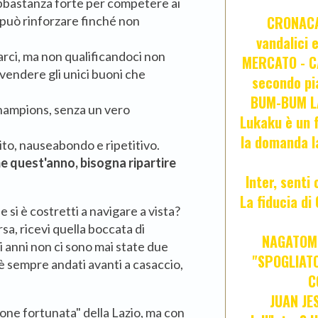
bbastanza forte per competere ai
CRONACA 
i può rinforzare finché non
vandalici 
carci, ma non qualificandoci non
MERCATO - CA
vendere gli unici buoni che
secondo pia
BUM-BUM LA
Champions, senza un vero
Lukaku è un f
la domanda l
nito, nauseabondo e ripetitivo.
me quest'anno, bisogna ripartire
Inter, senti
La fiducia d
 si è costretti a navigare a vista?
a, ricevi quella boccata di
NAGATOMO
i anni non ci sono mai state due
"SPOGLIATO
 è sempre andati avanti a casaccio,
C
JUAN JE
gione fortunata" della Lazio, ma con