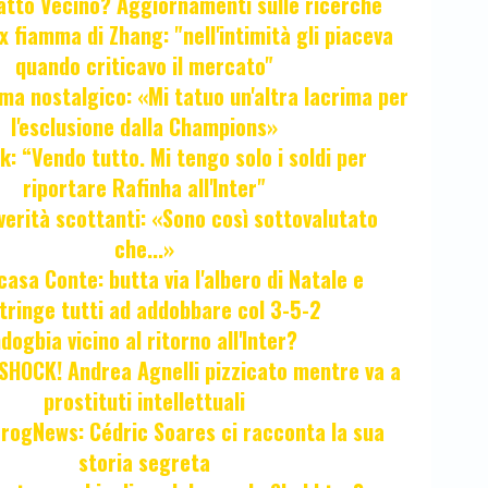
fatto Vecino? Aggiornamenti sulle ricerche
x fiamma di Zhang: "nell'intimità gli piaceva
quando criticavo il mercato"
ma nostalgico: «Mi tatuo un'altra lacrima per
l'esclusione dalla Champions»
k: “Vendo tutto. Mi tengo solo i soldi per
riportare Rafinha all'Inter"
verità scottanti: «Sono così sottovalutato
che...»
casa Conte: butta via l'albero di Natale e
tringe tutti ad addobbare col 3-5-2
ogbia vicino al ritorno all'Inter?
HOCK! Andrea Agnelli pizzicato mentre va a
prostituti intellettuali
FrogNews: Cédric Soares ci racconta la sua
storia segreta