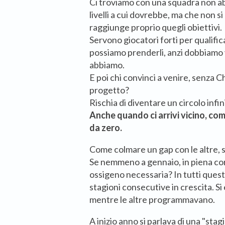
Ci troviamo con una squadra non a
livelli a cui dovrebbe, ma che non s
raggiunge proprio quegli obiettivi.
Servono giocatori forti per qualifi
possiamo prenderli, anzi dobbiamo 
abbiamo.
E poi chi convinci a venire, senza 
progetto?
Rischia di diventare un circolo infi
Anche quando ci arrivi vicino, co
da zero.
Come colmare un gap con le altre, se
Se nemmeno a gennaio, in piena cors
ossigeno necessaria? In tutti quest
stagioni consecutive in crescita. Si
mentre le altre programmavano.
A inizio anno si parlava di una "sta