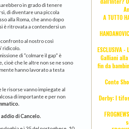
dall'Inter? 
 sarebbero in grado di tenere
An
si, di diventare una piccola
A TUTTO HA
sso alla Roma, che anno dopo
si è ritrovata a contendersi un
HANDANOVIC:
 confronto al nostro così
 ridicolo.
ESCLUSIVA - L
missione di "colmare il gap" è
Galliani all
, cioè che le altre non se ne sono
fin da bambin
amente hanno lavorato a testa
Conte Sho
 le risorse vanno impiegate al
alcosa di importante e per non
Derby: I tif
mmatico.
FROGNEWS:
e addio di Cancelo.
s
 Kondogbia e i 35 del portoghese. 10