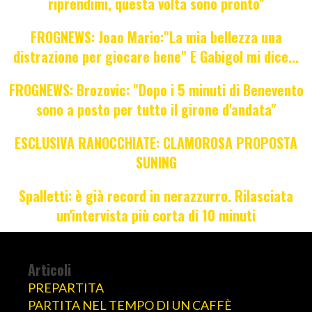
riprendimi, questa volta sono pronto"
FROGNEWS: Joao Mario:"La mia bellezza una
distrazione per giocare bene" E Gabigol mi dice...
FROGNEWS: Brozovic: "Dopo i 5 minuti di Benevento
sono a posto per tutto il girone d'andata"
ESCLUSIVA RANOCCHIATE: CLAMOROSA PROPOSTA
SUNING
Spalletti: è già record in nerazzurro. Rilasciata
un'intervista più corta di 10 minuti
Articoli
PREPARTITA
PARTITA NEL TEMPO DI UN CAFFÈ