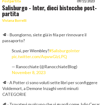
Postpartita
09/11/2023
Salisburgo - Inter, dieci bistecche post-
partita
Viviana Borrelli
🥩 - Buongiorno, siete già in fila per rinnovare il
passaporto?
Scusi, per Wembley?
#SalisburgoInter
pic.twitter.com/AqwwGlzLPQ
— Ranocchiate (@RanocchiateBlog)
November 8, 2023
🥩 - A Potter ci sono voluti sette libri per sconfiggere
Voldemort, a Demone Inzaghi venti minuti
CATEGORIE
🥩 - Trovatevi qualcuno che vi guardi come Julio Cesar