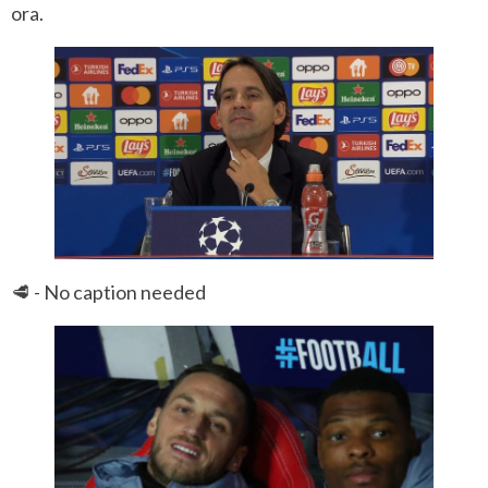
ora.
🥩 - No caption needed