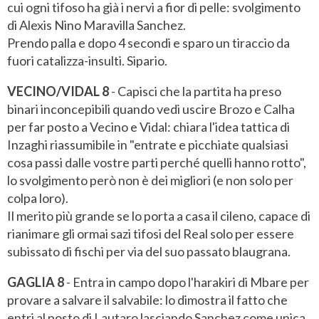
cui ogni tifoso ha già i nervi a fior di pelle: svolgimento
di Alexis Nino Maravilla Sanchez.
Prendo palla e dopo 4 secondi e sparo un tiraccio da
fuori catalizza-insulti. Sipario.
VECINO/VIDAL 8
- Capisci che la partita ha preso
binari inconcepibili quando vedi uscire Brozo e Calha
per far posto a Vecino e Vidal: chiara l'idea tattica di
Inzaghi riassumibile in "entrate e picchiate qualsiasi
cosa passi dalle vostre parti perché quelli hanno rotto",
lo svolgimento però non è dei migliori (e non solo per
colpa loro).
Il merito più grande se lo porta a casa il cileno, capace di
rianimare gli ormai sazi tifosi del Real solo per essere
subissato di fischi per via del suo passato blaugrana.
GAGLIA 8
- Entra in campo dopo l'harakiri di Mbare per
provare a salvare il salvabile: lo dimostra il fatto che
entri al posto di Lautaro lasciando Sanchez come unica