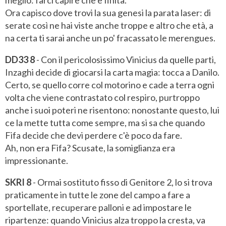
Ora capisco dove trovi la sua genesi la parata laser: di
serate così ne hai viste anche troppe e altro che età, a
na certa ti sarai anche un po' fracassato le merengues.
DD33 8
- Con il pericolosissimo Vinicius da quelle parti,
Inzaghi decide di giocarsi la carta magia: tocca a Danilo.
Certo, se quello corre col motorino e cade a terra ogni
volta che viene contrastato col respiro, purtroppo
anche i suoi poteri ne risentono: nonostante questo, lui
ce la mette tutta come sempre, ma si sa che quando
Fifa decide che devi perdere c'è poco da fare.
Ah, non era Fifa? Scusate, la somiglianza era
impressionante.
SKRI 8
- Ormai sostituto fisso di Genitore 2, lo si trova
praticamente in tutte le zone del campo a fare a
sportellate, recuperare palloni e ad impostare le
ripartenze: quando Vinicius alza troppo la cresta, va