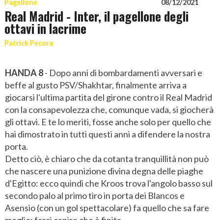
Pagellone
08/12/2021
Real Madrid - Inter, il pagellone degli
ottavi in lacrime
Patrick Pecora
HANDA 8
- Dopo anni di bombardamenti avversari e
beffe al gusto PSV/Shakhtar, finalmente arriva a
giocarsi l'ultima partita del girone contro il Real Madrid
con la consapevolezza che, comunque vada, si giocherà
gli ottavi. E te lo meriti, fosse anche solo per quello che
hai dimostrato in tutti questi anni a difendere la nostra
porta.
Detto ciò, è chiaro che da cotanta tranquillità non può
che nascere una punizione divina degna delle piaghe
d'Egitto: ecco quindi che Kroos trova l'angolo basso sul
secondo palo al primo tiro in porta dei Blancos e
Asensio (con un gol spettacolare) fa quello che sa fare
meglio: farci capire che è finita.