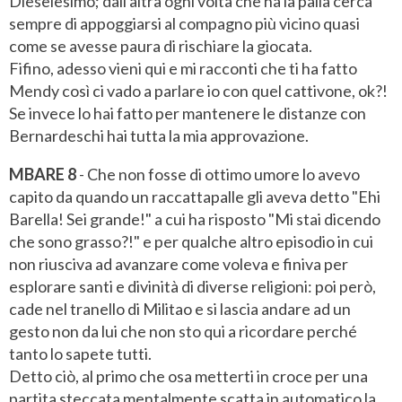
Dieselesimo; dall'altra ogni volta che ha la palla cerca
sempre di appoggiarsi al compagno più vicino quasi
come se avesse paura di rischiare la giocata.
Fifino, adesso vieni qui e mi racconti che ti ha fatto
Mendy così ci vado a parlare io con quel cattivone, ok?!
Se invece lo hai fatto per mantenere le distanze con
Bernardeschi hai tutta la mia approvazione.
MBARE 8
- Che non fosse di ottimo umore lo avevo
capito da quando un raccattapalle gli aveva detto "Ehi
Barella! Sei grande!" a cui ha risposto "Mi stai dicendo
che sono grasso?!" e per qualche altro episodio in cui
non riusciva ad avanzare come voleva e finiva per
esplorare santi e divinità di diverse religioni: poi però,
cade nel tranello di Militao e si lascia andare ad un
gesto non da lui che non sto qui a ricordare perché
tanto lo sapete tutti.
Detto ciò, al primo che osa metterti in croce per una
partita steccata mentalmente scatta in automatico la