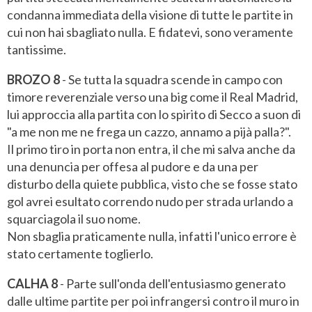
condanna immediata della visione di tutte le partite in
cui non hai sbagliato nulla. E fidatevi, sono veramente
tantissime.
BROZO 8
- Se tutta la squadra scende in campo con
timore reverenziale verso una big come il Real Madrid,
lui approccia alla partita con lo spirito di Secco a suon di
"a me non me ne frega un cazzo, annamo a pijà palla?".
Il primo tiro in porta non entra, il che mi salva anche da
una denuncia per offesa al pudore e da una per
disturbo della quiete pubblica, visto che se fosse stato
gol avrei esultato correndo nudo per strada urlando a
squarciagola il suo nome.
Non sbaglia praticamente nulla, infatti l'unico errore è
stato certamente toglierlo.
CALHA 8
- Parte sull'onda dell'entusiasmo generato
dalle ultime partite per poi infrangersi contro il muro in