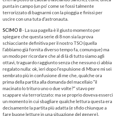
punta in campo (un po' come se fossi talmente
terrorizzato di bagnarmi con la pioggia e finissi per
uscire con una tuta d'astronauta.
SCIMO 8
- La sua pagella è il giusto momento per
spiegare che questa serie di 8 non sia la prova
schiacciante definitiva per il nostro TSO (quella
l'abbiamo già fornita diverso tempo fa, comunque) ma
un modo per ricordare che al di là di tutto siamo agli
ottavi, traguardo raggiunto senza che nessuno ci abbia
regalato nulla: ok, ieri dopo l'espulsione di Mbare mi sei
sembrato più in confusione di me che, qualche ora
prima della partita alla domanda del macellaio "il
macinato lo trituro uno o due volte?" stavo per
scappare via terrorizzato: ma se proprio doveva esserci
un momento in cui sbagliare qualche lettura questa era
decisamente la partita più adatta (e sfido chiunque a
fare buone letture in una situazione del genere).