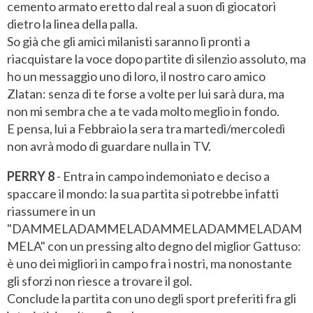
cemento armato eretto dal real a suon di giocatori
dietro la linea della palla.
So già che gli amici milanisti saranno lì pronti a
riacquistare la voce dopo partite di silenzio assoluto, ma
ho un messaggio uno di loro, il nostro caro amico
Zlatan: senza di te forse a volte per lui sarà dura, ma
non mi sembra che a te vada molto meglio in fondo.
E pensa, lui a Febbraio la sera tra martedì/mercoledì
non avrà modo di guardare nulla in TV.
PERRY 8
- Entra in campo indemoniato e deciso a
spaccare il mondo: la sua partita si potrebbe infatti
riassumere in un
"DAMMELADAMMELADAMMELADAMMELADAM
MELA" con un pressing alto degno del miglior Gattuso:
è uno dei migliori in campo fra i nostri, ma nonostante
gli sforzi non riesce a trovare il gol.
Conclude la partita con uno degli sport preferiti fra gli