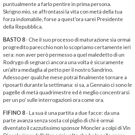
puntualmente a farlo pentire in prima persona.
Skrigno mio, se affrontassi la vita con metà della tua
forza indomabile, forse a quest'ora sarei Presidente
della Repubblica.
BASTO 8
- Che il suo processo di maturazione sia ormai
progredito parecchio non lo scopriamo certamente ieri
sera: non aver però permesso a quel maledetto di un
Rodrygo di segnarci ancora una volta è sicuramente
un'altra medaglia al petto per il nostro Sandrino.
Adesso per qualche mese potrai finalmente tornare a
riposarti durante la settimana: si sa, a Gennaio ci sono le
pagelle di metà quadrimestre ed è meglio concentrarsi
per un po' sulle interrogazioni ora come ora.
FIFINO 8
- La sua è una partita a due facce: da una
parte avanza senza sosta col piglio di chi è ormai
diventato il cazzutissimo sponsor Moncler a colpi di Vin