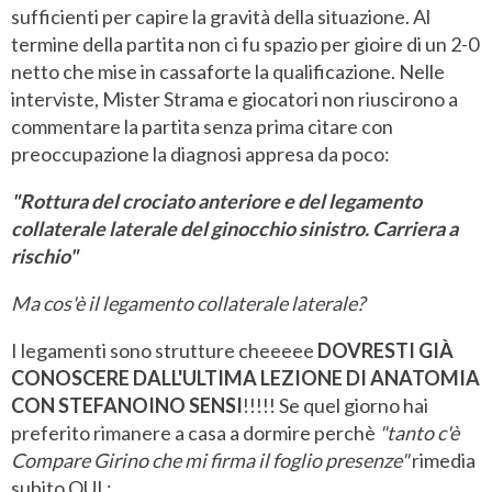
sufficienti per capire la gravità della situazione. Al
termine della partita non ci fu spazio per gioire di un 2-0
netto che mise in cassaforte la qualificazione. Nelle
interviste, Mister Strama e giocatori non riuscirono a
commentare la partita senza prima citare con
preoccupazione la diagnosi appresa da poco:
"Rottura del crociato anteriore e del legamento
collaterale laterale del ginocchio sinistro. Carriera a
rischio"
Ma cos'è il legamento collaterale laterale?
I legamenti sono strutture cheeeee
DOVRESTI GIÀ
CONOSCERE DALL'ULTIMA LEZIONE DI ANATOMIA
CON STEFANOINO SENSI
!!!!! Se quel giorno hai
preferito rimanere a casa a dormire perchè
"tanto c'è
Compare Girino che mi firma il foglio presenze"
rimedia
subito QUI :