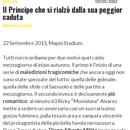
Articoli
03/01/2022
Il Principe che si rialzò dalla sua peggior
caduta
Simone Crotta
22 Settembre 2013, Mapei Stadium.
Tutti noi ricordiamo per due motivi quel caldo
mezzogiorno di inizio autunno. Il primo è l'inizio di una
serie di
maledizioni tragicomiche
che ancora oggi non
sono state spezzate del tutto: quella delle goleade,
quella delle sfide col Sassuolo e delle partite a
mezzogiorno. Il secondo invece è decisamente
più
romantico
: al minuto 63 Ricky "Moviolone" Alvarez
mette a sedere un avversario con un suo rarissimo
guizzo fulmineo, palla tesa in area e zampata vincente
del protagonista della più bella favola neroazzurra.
Dopo 7 mesi di stop,
Diego Alberto Milito
impiega solo