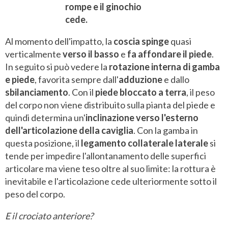
rompe e il ginochio
cede.
Al momento dell'impatto, la
coscia spinge
quasi
verticalmente
verso il basso
e
fa affondare il piede
.
In seguito si può vedere la
rotazione interna di gamba
e piede
, favorita sempre dall'
adduzione
e dallo
sbilanciamento
. Con il
piede bloccato a terra
, il peso
del corpo non viene distribuito sulla pianta del piede e
quindi determina un'
inclinazione verso l'esterno
dell'articolazione della caviglia
. Con la gamba in
questa posizione, il
legamento collaterale laterale
si
tende per impedire l'allontanamento delle superfici
articolare ma viene teso oltre al suo limite: la rottura è
inevitabile e l'articolazione cede ulteriormente sotto il
peso del corpo.
E il crociato anteriore?