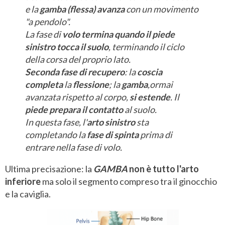
e la
gamba (flessa) avanza
con un movimento
"a pendolo".
La fase di
volo termina quando il piede
sinistro tocca il suolo
, terminando il ciclo
della corsa del proprio lato.
Seconda fase di recupero
: la
coscia
completa
la
flessione
; la
gamba
,
ormai
avanzata rispetto al corpo,
si estende
. Il
piede prepara il contatto
al suolo.
In questa fase, l'
arto sinistro
sta
completando la
fase di spinta
prima di
entrare nella fase di volo.
Ultima precisazione: la
GAMBA
non è tutto l'arto
inferiore
ma solo il segmento compreso tra il ginocchio
e la caviglia.