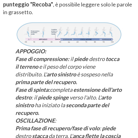
punteggio "Recoba"
, è possibile leggere solo le parole
in grassetto.
APPOGGIO:
Fase di compressione:
il
piede
destro
tocca
il terreno
e il peso del corpo viene
distribuito. L'
arto sinistro
è sospeso nella
prima parte del recupero.
Fase di spinta:
completa
estensione dell'arto
destro
: il
piede
spinge
verso l'alto. L'
arto
sinistro
ha iniziato la
seconda parte del
recupero.
OSCILLAZIONE
:
Prima fase di recupero/fase di volo
:
piede
destro
stacca
da terra. L'
anca flette
la
coscia