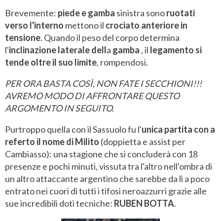
Brevemente:
piede e gamba
sinistra sono
ruotati
verso l'interno
mettono il
crociato anteriore in
tensione
. Quando il peso del corpo determina
l'
inclinazione laterale dell
a
gamba
, il
legamento si
tende oltre il suo limite
, rompendosi.
PER ORA BASTA COSÌ, NON FATE I SECCHIONI!!!
AVREMO MODO DI AFFRONTARE QUESTO
ARGOMENTO IN SEGUITO.
Purtroppo quella con il Sassuolo fu l'
unica partita
con a
referto il nome di Milito
(doppietta e assist per
Cambiasso): una stagione che si concluderà con 18
presenze e pochi minuti, vissuta tra l'altro nell'ombra di
un altro attaccante argentino che sarebbe da lì a poco
entrato nei cuori di tutti i tifosi neroazzurri grazie alle
sue incredibili doti tecniche:
RUBEN BOTTA
.