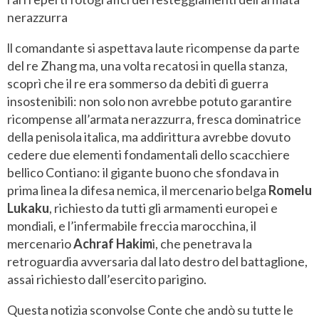
nerazzurra
ll comandante si aspettava laute ricompense da parte
del re Zhang ma, una volta recatosi in quella stanza,
scoprì che il re era sommerso da debiti di guerra
insostenibili: non solo non avrebbe potuto garantire
ricompense all’armata nerazzurra, fresca dominatrice
della penisola italica, ma addirittura avrebbe dovuto
cedere due elementi fondamentali dello scacchiere
bellico Contiano: il gigante buono che sfondava in
prima linea la difesa nemica, il mercenario belga
Romelu
Lukaku
, richiesto da tutti gli armamenti europei e
mondiali, e l’infermabile freccia marocchina, il
mercenario
Achraf Hakim
i, che penetrava la
retroguardia avversaria dal lato destro del battaglione,
assai richiesto dall’esercito parigino.
Questa notizia sconvolse Conte che andò su tutte le