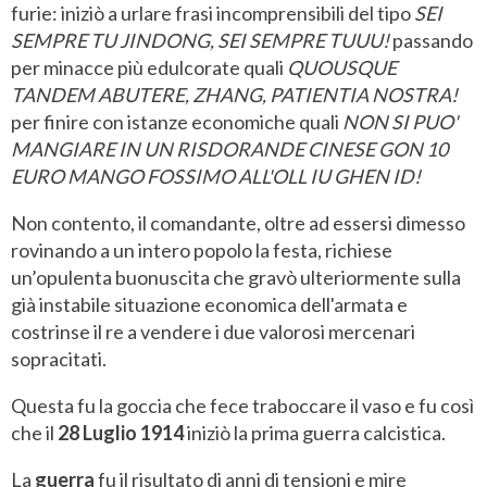
furie: iniziò a urlare frasi incomprensibili del tipo
SEI
SEMPRE TU JINDONG, SEI SEMPRE TUUU!
passando
per minacce più edulcorate quali
QUOUSQUE
TANDEM ABUTERE, ZHANG, PATIENTIA NOSTRA!
per finire con istanze economiche quali
NON SI PUO'
MANGIARE IN UN RISDORANDE CINESE GON 10
EURO MANGO FOSSIMO ALL'OLL IU GHEN ID!
Non contento, il comandante, oltre ad essersi dimesso
rovinando a un intero popolo la festa, richiese
un’opulenta buonuscita che gravò ulteriormente sulla
già instabile situazione economica dell'armata e
costrinse il re a vendere i due valorosi mercenari
sopracitati.
Questa fu la goccia che fece traboccare il vaso e fu così
che il
28 Luglio 1914
iniziò la prima guerra calcistica.
La
guerra
fu il risultato di anni di tensioni e mire