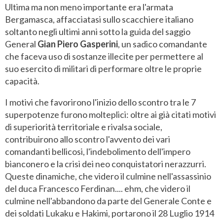
Ultima ma non meno importante era l'armata
Bergamasca, affacciatasi sullo scacchiere italiano
soltanto negli ultimi anni sotto la guida del saggio
General
Gian Piero Gasperini
, un sadico comandante
che faceva uso di sostanze illecite per permettere al
suo esercito di militari di performare oltre le proprie
capacità.
I motivi che favorirono l'inizio dello scontro tra le 7
superpotenze furono molteplici: oltre ai già citati motivi
di superiorità territoriale e rivalsa sociale,
contribuirono allo scontro l'avvento dei vari
comandanti bellicosi, l'indebolimento dell'impero
bianconero e la crisi dei neo conquistatori nerazzurri.
Queste dinamiche, che videro il culmine nell'assassinio
del duca Francesco Ferdinan.... ehm, che videro il
culmine nell'abbandono da parte del Generale Conte e
dei soldati Lukaku e Hakimi, portarono il 28 Luglio 1914