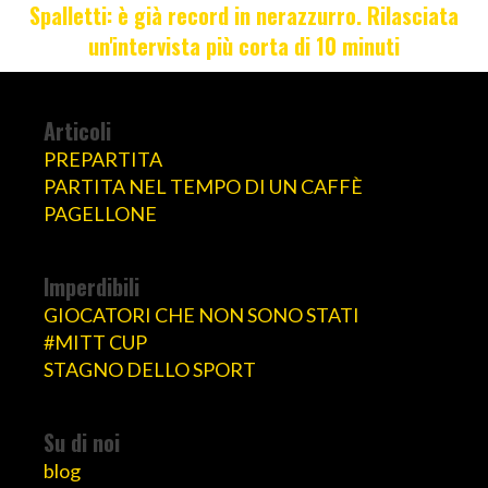
Spalletti: è già record in nerazzurro. Rilasciata
un'intervista più corta di 10 minuti
Articoli
PREPARTITA
PARTITA NEL TEMPO DI UN CAFFÈ
PAGELLONE
Imperdibili
GIOCATORI CHE NON SONO STATI
#MITT CUP
STAGNO DELLO SPORT
Su di noi
blog