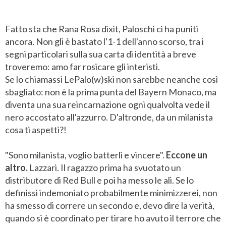
Fatto sta che Rana Rosa dixit, Paloschi ci ha puniti
ancora. Non gli è bastato l'1-1 dell'anno scorso, tra i
segni particolari sulla sua carta di identità a breve
troveremo: amo far rosicare gli interisti.
Se lo chiamassi LePalo(w)ski non sarebbe neanche così
sbagliato: non è la prima punta del Bayern Monaco, ma
diventa una sua reincarnazione ogni qualvolta vede il
nero accostato all'azzurro. D'altronde, da un milanista
cosa ti aspetti?!
"Sono milanista, voglio batterli e vincere".
Eccone un
altro.
Lazzari. Il ragazzo prima ha svuotato un
distributore di Red Bull e poi ha messo le ali. Se lo
definissi indemoniato probabilmente minimizzerei, non
ha smesso di correre un secondo e, devo dire la verità,
quando si è coordinato per tirare ho avuto il terrore che