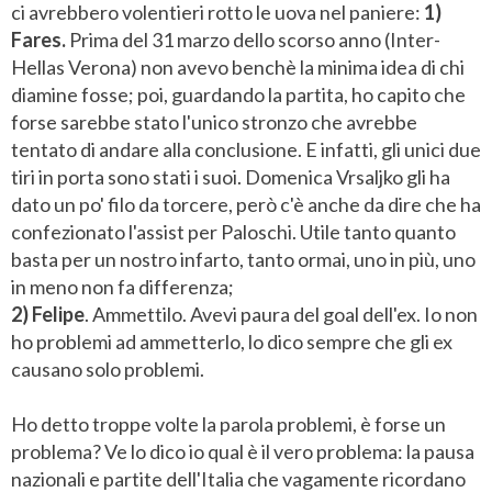
ci avrebbero volentieri rotto le uova nel paniere:
1)
Fares.
Prima del 31 marzo dello scorso anno (Inter-
Hellas Verona) non avevo benchè la minima idea di chi
diamine fosse; poi, guardando la partita, ho capito che
forse sarebbe stato l'unico stronzo che avrebbe
tentato di andare alla conclusione. E infatti, gli unici due
tiri in porta sono stati i suoi. Domenica Vrsaljko gli ha
dato un po' filo da torcere, però c'è anche da dire che ha
confezionato l'assist per Paloschi. Utile tanto quanto
basta per un nostro infarto, tanto ormai, uno in più, uno
in meno non fa differenza;
2) Felipe
. Ammettilo. Avevi paura del goal dell'ex. Io non
ho problemi ad ammetterlo, lo dico sempre che gli ex
causano solo problemi.
Ho detto troppe volte la parola problemi, è forse un
problema? Ve lo dico io qual è il vero problema: la pausa
nazionali e partite dell'Italia che vagamente ricordano