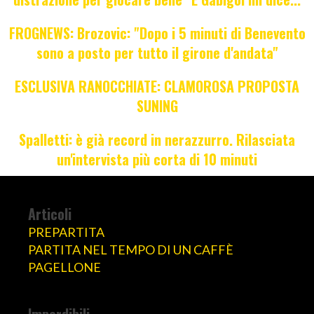
FROGNEWS: Brozovic: "Dopo i 5 minuti di Benevento
sono a posto per tutto il girone d'andata"
ESCLUSIVA RANOCCHIATE: CLAMOROSA PROPOSTA
SUNING
Spalletti: è già record in nerazzurro. Rilasciata
un'intervista più corta di 10 minuti
Articoli
PREPARTITA
PARTITA NEL TEMPO DI UN CAFFÈ
PAGELLONE