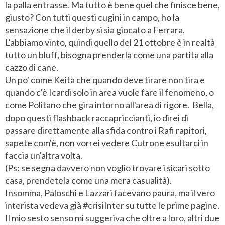
la palla entrasse. Ma tutto è bene quel che finisce bene,
giusto? Con tutti questi cugini in campo, ho la
sensazione che il derby si sia giocato a Ferrara.
L'abbiamo vinto, quindi quello del 21 ottobre è in realtà
tutto un bluff, bisogna prenderla come una partita alla
cazzo di cane.
Un po' come Keita che quando deve tirare non tira e
quando c'è Icardi solo in area vuole fare il fenomeno, o
come Politano che gira intorno all'area di rigore. Bella,
dopo questi flashback raccapriccianti, io direi di
passare direttamente alla sfida contro i Rafi rapitori,
sapete com'è, non vorrei vedere Cutrone esultarci in
faccia un'altra volta.
(Ps: se segna davvero non voglio trovare i sicari sotto
casa, prendetela come una mera casualità).
Insomma, Paloschi e Lazzari facevano paura, ma il vero
interista vedeva già #crisiInter su tutte le prime pagine.
Il mio sesto senso mi suggeriva che oltre a loro, altri due