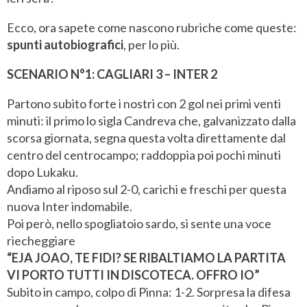
Ecco, ora sapete come nascono rubriche come queste:
spunti autobiografici
, per lo più.
SCENARIO N°1: CAGLIARI 3 – INTER 2
Partono subito forte i nostri con 2 gol nei primi venti
minuti: il primo lo sigla Candreva che, galvanizzato dalla
scorsa giornata, segna questa volta direttamente dal
centro del centrocampo; raddoppia poi pochi minuti
dopo Lukaku.
Andiamo al riposo sul 2-0, carichi e freschi per questa
nuova Inter indomabile.
Poi però, nello spogliatoio sardo, si sente una voce
riecheggiare
“EJA JOAO, TE FIDI? SE RIBALTIAMO LA PARTITA
VI PORTO TUTTI IN DISCOTECA. OFFRO IO”
Subito in campo, colpo di Pinna: 1-2. Sorpresa la difesa