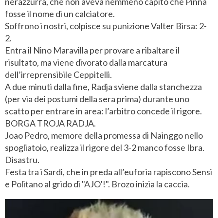
nerazzurra, che non aveva nemmeno capito che Pinna
fosse il nome di un calciatore.
Soffrono i nostri, colpisce su punizione Valter Birsa: 2-
2.
Entra il Nino Maravilla per provare a ribaltare il
risultato, ma viene divorato dalla marcatura
dell’irreprensibile Ceppitelli.
A due minuti dalla fine, Radja sviene dalla stanchezza
(per via dei postumi della sera prima) durante uno
scatto per entrare in area: l’arbitro concede il rigore.
BORGA TROJA RADJA.
Joao Pedro, memore della promessa di Nainggo nello
spogliatoio, realizza il rigore del 3-2 manco fosse Ibra.
Disastru.
Festa tra i Sardi, che in preda all’euforia rapiscono Sensi
e Politano al grido di "AJO'!". Brozo inizia la caccia.