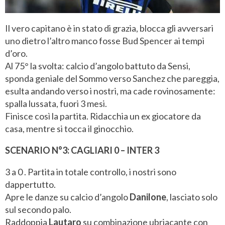
Il vero capitano è in stato di grazia, blocca gli avversari
uno dietro l’altro manco fosse Bud Spencer ai tempi
d’oro.
Al 75° la svolta: calcio d’angolo battuto da Sensi,
sponda geniale del Sommo verso Sanchez che pareggia,
esulta andando verso i nostri, ma cade rovinosamente:
spalla lussata, fuori 3 mesi.
Finisce così la partita. Ridacchia un ex giocatore da
casa, mentre si tocca il ginocchio.
SCENARIO N°3: CAGLIARI 0 – INTER 3
3 a 0 . Partita in totale controllo, i nostri sono
dappertutto.
Apre le danze su calcio d’angolo
Danilone
, lasciato solo
sul secondo palo.
Raddoppia
Lautaro
su combinazione ubriacante con