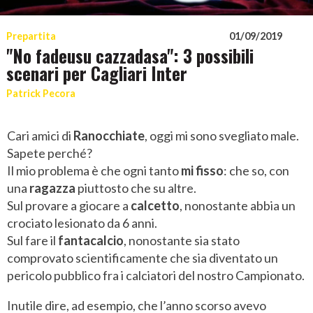
Prepartita
01/09/2019
"No fadeusu cazzadasa": 3 possibili
scenari per Cagliari Inter
Patrick Pecora
Cari amici di
Ranocchiate
, oggi mi sono svegliato male.
Sapete perché?
Il mio problema è che ogni tanto
mi fisso
: che so, con
una
ragazza
piuttosto che su altre.
Sul provare a giocare a
calcetto
, nonostante abbia un
crociato lesionato da 6 anni.
Sul fare il
fantacalcio
, nonostante sia stato
comprovato scientificamente che sia diventato un
pericolo pubblico fra i calciatori del nostro Campionato.
Inutile dire, ad esempio, che l’anno scorso avevo