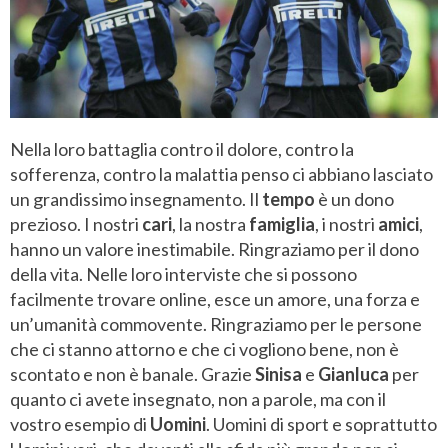
Nella loro battaglia contro il dolore, contro la
sofferenza, contro la malattia penso ci abbiano lasciato
un grandissimo insegnamento. Il
tempo
è un dono
prezioso. I nostri
cari
, la nostra
famiglia
, i nostri
amici
,
hanno un valore inestimabile. Ringraziamo per il dono
della vita. Nelle loro interviste che si possono
facilmente trovare online, esce un amore, una forza e
un’umanità commovente. Ringraziamo per le persone
che ci stanno attorno e che ci vogliono bene, non è
scontato e non è banale. Grazie
Sinisa
e
Gianluca
per
quanto ci avete insegnato, non a parole, ma con il
vostro esempio di
Uomini
. Uomini di sport e soprattutto