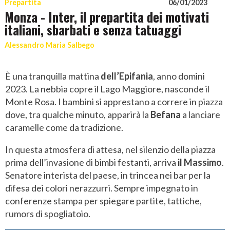
Prepartita
06/01/2023
Monza - Inter, il prepartita dei motivati
italiani, sbarbati e senza tatuaggi
Alessandro Maria Salbego
È una tranquilla mattina
dell’Epifania
, anno domini
2023. La nebbia copre il Lago Maggiore, nasconde il
Monte Rosa. I bambini si apprestano a correre in piazza
dove, tra qualche minuto, apparirà la
Befana
a lanciare
caramelle come da tradizione.
In questa atmosfera di attesa, nel silenzio della piazza
prima dell’invasione di bimbi festanti, arriva
il
Massimo
.
Senatore interista del paese, in trincea nei bar per la
difesa dei colori nerazzurri. Sempre impegnato in
conferenze stampa per spiegare partite, tattiche,
rumors di spogliatoio.