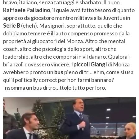
bravo, italiano, senza tatuaggi e sbarbato. Il buon
Raffaele
Palladino
, il quale avrà fatto tesoro di quanto
appreso da giocatore mentre militava alla Juventus in
Serie
B
(eheh). Ma signori, soprattutto, quello che
dobbiamo temere è il lauto compenso promesso dalla
proprietà ai giuocatori del Monza. Altro che mental
coach, altro che psicologia dello sport, altro che
leadership, altro che compensi in vil danaro. Qualora i
brianzoli dovessero vincere,
i piccoli Giangi
di Monza
avrebbero pronto un
bus
pieno di tr… ehm, come si usa
qui il politically correct per non farmi bannare?
Insomma un bus di tro…ttole tutto per loro.