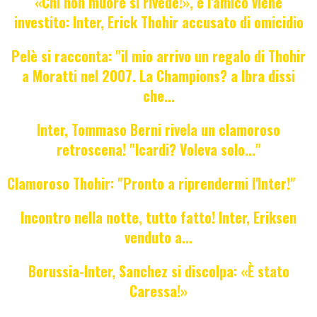
«Chi non muore si rivede!», e l'amico viene
investito: Inter, Erick Thohir accusato di omicidio
Pelè si racconta: "il mio arrivo un regalo di Thohir
a Moratti nel 2007. La Champions? a Ibra dissi
che...
Inter, Tommaso Berni rivela un clamoroso
retroscena! "Icardi? Voleva solo..."
Clamoroso Thohir: "Pronto a riprendermi l'Inter!"
Incontro nella notte, tutto fatto! Inter, Eriksen
venduto a...
Borussia-Inter, Sanchez si discolpa: «È stato
Caressa!»