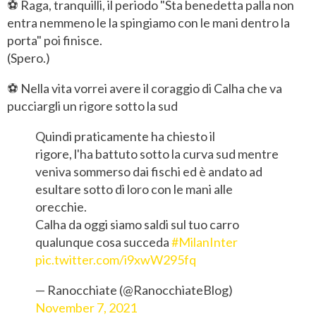
⚽ Raga, tranquilli, il periodo "Sta benedetta palla non
entra nemmeno le la spingiamo con le mani dentro la
porta" poi finisce.
(Spero.)
⚽ Nella vita vorrei avere il coraggio di Calha che va
pucciargli un rigore sotto la sud
Quindi praticamente ha chiesto il
rigore, l'ha battuto sotto la curva sud mentre
veniva sommerso dai fischi ed è andato ad
esultare sotto di loro con le mani alle
orecchie.
Calha da oggi siamo saldi sul tuo carro
qualunque cosa succeda
#MilanInter
pic.twitter.com/i9xwW295fq
— Ranocchiate (@RanocchiateBlog)
November 7, 2021