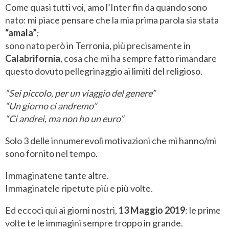
Come quasi tutti voi, amo l’Inter fin da quando sono
nato: mi piace pensare che la mia prima parola sia stata
“amala”
;
sono nato però in Terronia, più precisamente in
Calabrifornia
, cosa che mi ha sempre fatto rimandare
questo dovuto pellegrinaggio ai limiti del religioso.
“Sei piccolo, per un viaggio del genere”
“Un giorno ci andremo”
“Ci andrei, ma non ho un euro”
Solo 3 delle innumerevoli motivazioni che mi hanno/mi
sono fornito nel tempo.
Immaginatene tante altre.
Immaginatele ripetute più e più volte.
Ed eccoci qui ai giorni nostri,
13 Maggio 2019
: le prime
volte te le immagini sempre troppo in grande.