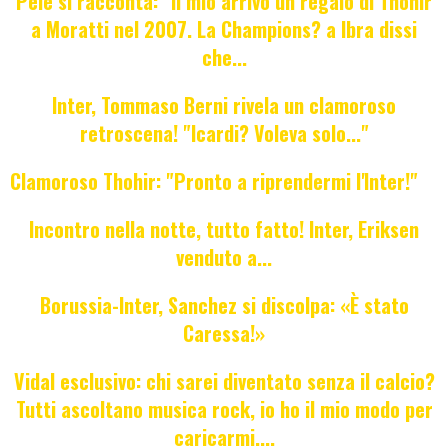
Pelè si racconta: "il mio arrivo un regalo di Thohir
a Moratti nel 2007. La Champions? a Ibra dissi
che...
Inter, Tommaso Berni rivela un clamoroso
retroscena! "Icardi? Voleva solo..."
Clamoroso Thohir: "Pronto a riprendermi l'Inter!"
Incontro nella notte, tutto fatto! Inter, Eriksen
venduto a...
Borussia-Inter, Sanchez si discolpa: «È stato
Caressa!»
Vidal esclusivo: chi sarei diventato senza il calcio?
Tutti ascoltano musica rock, io ho il mio modo per
caricarmi....