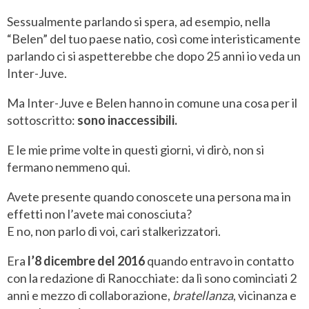
Sessualmente parlando si spera, ad esempio, nella
“Belen” del tuo paese natio, così come interisticamente
parlando ci si aspetterebbe che dopo 25 anni io veda un
Inter-Juve.
Ma Inter-Juve e Belen hanno in comune una cosa per il
sottoscritto:
sono inaccessibili.
E le mie prime volte in questi giorni, vi dirò, non si
fermano nemmeno qui.
Avete presente quando conoscete una persona ma in
effetti non l’avete mai conosciuta?
E no, non parlo di voi, cari stalkerizzatori.
Era
l’8 dicembre del 2016
quando entravo in contatto
con la redazione di Ranocchiate: da lì sono cominciati 2
anni e mezzo di collaborazione,
bratellanza
, vicinanza e