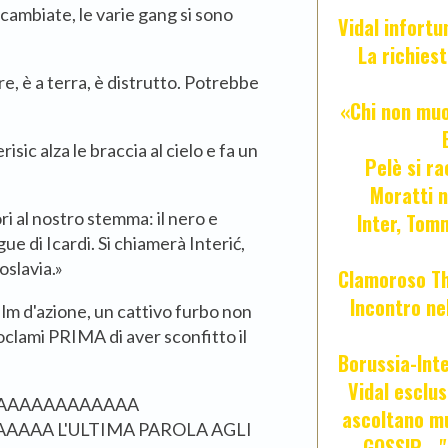
 cambiate, le varie gang si sono
Vidal infort
La richies
ire, è a terra, è distrutto. Potrebbe
«Chi non muor
risic alza le braccia al cielo e fa un
Pelè si ra
Moratti n
ri al nostro stemma: il nero e
Inter, Tom
ue di Icardi. Si chiamerà Interić,
oslavia.»
Clamoroso Tho
Incontro nel
lm d'azione, un cattivo furbo non
oclami PRIMA di aver sconfitto il
Borussia-Inte
Vidal esclus
AAAAAAAAAAAAA
ascoltano mu
AAAA
A L'ULTIMA PAROLA AGLI
GOSSIP - 