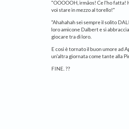
"OOOOOH, irmãos! Ce l'ho fatta! Ho
voi stare in mezzo al torello!"
"Ahahahah sei sempre il solito DALB!
loro amicone Dalbert e si abbracc
giocare tra di loro.
E così è tornato il buon umore ad A
un'altra giornata come tante alla Pi
FINE.
?
?