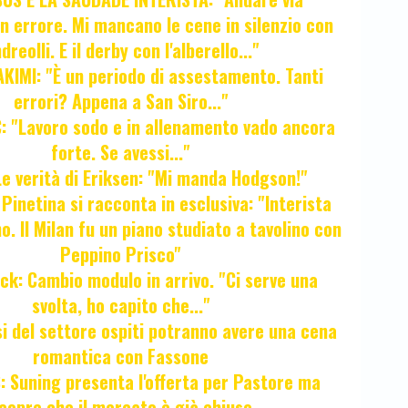
Un errore. Mi mancano le cene in silenzio con
dreolli. E il derby con l'alberello..."
KIMI: "È un periodo di assestamento. Tanti
errori? Appena a San Siro..."
 "Lavoro sodo e in allenamento vado ancora
forte. Se avessi..."
e verità di Eriksen: "Mi manda Hodgson!"
a Pinetina si racconta in esclusiva: "Interista
o. Il Milan fu un piano studiato a tavolino con
Peppino Prisco"
ck: Cambio modulo in arrivo. "Ci serve una
svolta, ho capito che..."
osi del settore ospiti potranno avere una cena
romantica con Fassone
 Suning presenta l'offerta per Pastore ma
copre che il mercato è già chiuso