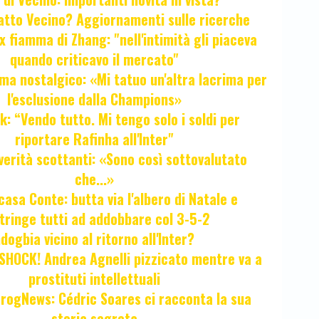
fatto Vecino? Aggiornamenti sulle ricerche
x fiamma di Zhang: "nell'intimità gli piaceva
quando criticavo il mercato"
ma nostalgico: «Mi tatuo un'altra lacrima per
l'esclusione dalla Champions»
k: “Vendo tutto. Mi tengo solo i soldi per
riportare Rafinha all'Inter"
verità scottanti: «Sono così sottovalutato
che...»
casa Conte: butta via l'albero di Natale e
tringe tutti ad addobbare col 3-5-2
ogbia vicino al ritorno all'Inter?
HOCK! Andrea Agnelli pizzicato mentre va a
prostituti intellettuali
FrogNews: Cédric Soares ci racconta la sua
storia segreta