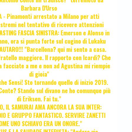
Barbara D'Urso
- Pinamonti arrestato a Milano per atti
estremi nel tentativo di ricevere attenzioni
STING FASCIA SINISTRA: Emerson e Alonso in
no, ora si punta forte sul cugino di Lukaku
UTARO!!! "Barcellona? qui mi sento a casa.
ratello maggiore. Il rapporto con Icardi? Che
a facciate a me e non ad Agustina mi riempie
di gioia"
 che Sensi! Sto tornando quello di inizio 2019.
i Conte? Stando sul divano ne ho comunque più
di Eriksen. Fai tu."
, IL SAMURAI AMA ANCORA LA SUA INTER:
IO E GRUPPO FANTASTICO. SERVIRE ZANETTI
OME UNO SCHIAVO ERA UN ONORE."
SUS E LA SAUDADE INTERISTA: "Andare via