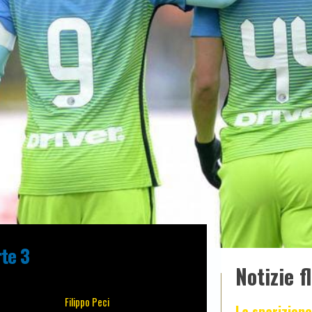
rte 3
Notizie f
Filippo Peci
La sparizione