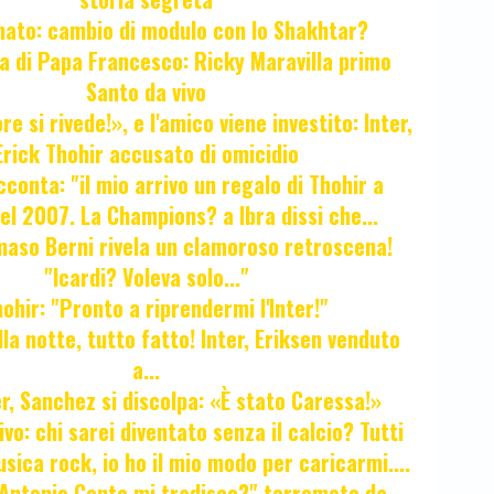
unato: cambio di modulo con lo Shakhtar?
ta di Papa Francesco: Ricky Maravilla primo
Santo da vivo
e si rivede!», e l'amico viene investito: Inter,
Erick Thohir accusato di omicidio
cconta: "il mio arrivo un regalo di Thohir a
el 2007. La Champions? a Ibra dissi che...
maso Berni rivela un clamoroso retroscena!
"Icardi? Voleva solo..."
hir: "Pronto a riprendermi l'Inter!"
la notte, tutto fatto! Inter, Eriksen venduto
a...
r, Sanchez si discolpa: «È stato Caressa!»
ivo: chi sarei diventato senza il calcio? Tutti
sica rock, io ho il mio modo per caricarmi....
"Antonio Conte mi tradisce?" terremoto da