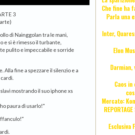
Che fine ha 
RTE 3
Parla una e
arte)
Inter, Quares
collo di Nainggolan tra le mani,
o e si è rimesso il turbante,
Elon Mus
e pulito e impeccabile e sorride
Darmian, 
. Alla fine a spezzare il silenzio e a
Icardi.
Caos in 
slavi mostrando il suo iphone xs
cos
Mercato: Kond
ho paura di usarlo!"
REPORTAGE S
affanculo!"
Esclusiva 
ardi.