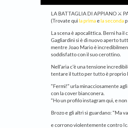
LA BATTAGLIA DI APPIANO
⚔️
PA
(Trovate qui
la prima
e
la seconda
p
La scena è apocalittica. Berni ha il 
Gagliardini si è di nuovo aperto tutt
mentre Joao Mario è incredibilment
soddisfatto con il suo cerottino.
Nell'aria c'è una tensione incredibile
tentare il tutto per tutto è proprio 
"Fermi!" urla minacciosamente agli 
con la cover bianconera.
"Ho un profilo instagram qui, e non 
Brozo e gli altri si guardano: "Ma v
e corrono violentemente contro Ic