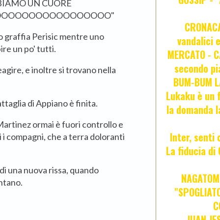
ABBIAMO UN CUORE
 NOOOOOOOOOOOOOOOOOO"
CRONACA 
o graffia Perisic mentre uno
vandalici 
re un po' tutti.
MERCATO - CA
secondo pia
agire, e inoltre si trovano nella
BUM-BUM LA
Lukaku è un f
ttaglia di Appiano è finita.
la domanda l
Martinez ormai è fuori controllo e
Inter, senti
i i compagni, che a terra doloranti
La fiducia d
 di una nuova rissa, quando
NAGATOMO
ontano.
"SPOGLIATO
C
JUAN JE