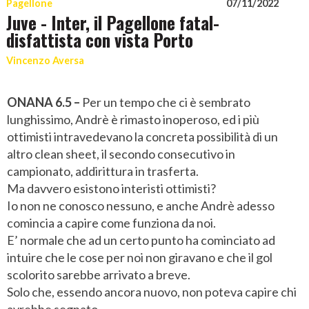
Pagellone
07/11/2022
Juve - Inter, il Pagellone fatal-
disfattista con vista Porto
Vincenzo Aversa
ONANA 6.5 –
Per un tempo che ci è sembrato
lunghissimo, Andrè è rimasto inoperoso, ed i più
ottimisti intravedevano la concreta possibilità di un
altro clean sheet, il secondo consecutivo in
campionato, addirittura in trasferta.
Ma davvero esistono interisti ottimisti?
Io non ne conosco nessuno, e anche Andrè adesso
comincia a capire come funziona da noi.
E’ normale che ad un certo punto ha cominciato ad
intuire che le cose per noi non giravano e che il gol
scolorito sarebbe arrivato a breve.
Solo che, essendo ancora nuovo, non poteva capire chi
avrebbe segnato.