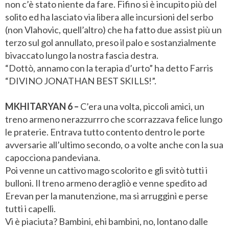
non c’è stato niente da fare. Fifino si è incupito più del
solito ed ha lasciato via libera alle incursioni del serbo
(non Vlahovic, quell’altro) che ha fatto due assist più un
terzo sul gol annullato, preso il palo e sostanzialmente
bivaccato lungo la nostra fascia destra.
“Dottò, annamo con la terapia d’urto” ha detto Farris
“DIVINO JONATHAN BEST SKILLS!”.
MKHITARYAN 6 –
C’era una volta, piccoli amici, un
treno armeno nerazzurrro che scorrazzava felice lungo
le praterie. Entrava tutto contento dentro le porte
avversarie all’ultimo secondo, o a volte anche con la sua
capocciona pandeviana.
Poi venne un cattivo mago scolorito e gli svitò tutti i
bulloni. Il treno armeno deragliò e venne spedito ad
Erevan per la manutenzione, ma si arrugginì e perse
tutti i capelli.
Vi è piaciuta? Bambini, ehi bambini, no, lontano dalle