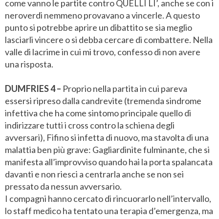
come vanno le partite contro QUELLI LI’, anche se con i
neroverdi nemmeno provavano a vincerle. A questo
punto si potrebbe aprire un dibattito se sia meglio
lasciarli vincere o si debba cercare di combattere. Nella
valle di lacrime in cui mi trovo, confesso di non avere
una risposta.
DUMFRIES 4 –
Proprio nella partita in cui pareva
essersi ripreso dalla candrevite (tremenda sindrome
infettiva che ha come sintomo principale quello di
indirizzare tutti i cross contro la schiena degli
avversari), Fifino si infetta di nuovo, ma stavolta di una
malattia ben più grave: Gagliardinite fulminante, che si
manifesta all’improvviso quando hai la porta spalancata
davanti e non riesci a centrarla anche se non sei
pressato da nessun avversario.
I compagni hanno cercato di rincuorarlo nell’intervallo,
lo staff medico ha tentato una terapia d’emergenza, ma