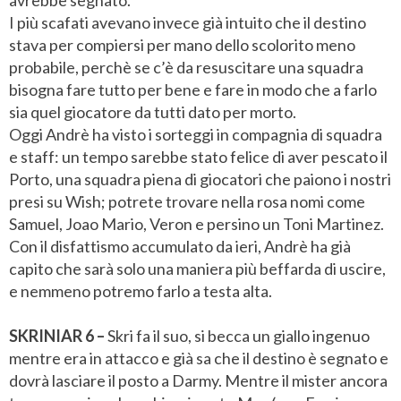
I più scafati avevano invece già intuito che il destino
stava per compiersi per mano dello scolorito meno
probabile, perchè se c’è da resuscitare una squadra
bisogna fare tutto per bene e fare in modo che a farlo
sia quel giocatore da tutti dato per morto.
Oggi Andrè ha visto i sorteggi in compagnia di squadra
e staff: un tempo sarebbe stato felice di aver pescato il
Porto, una squadra piena di giocatori che paiono i nostri
presi su Wish; potrete trovare nella rosa nomi come
Samuel, Joao Mario, Veron e persino un Toni Martinez.
Con il disfattismo accumulato da ieri, Andrè ha già
capito che sarà solo una maniera più beffarda di uscire,
e nemmeno potremo farlo a testa alta.
SKRINIAR 6 –
Skri fa il suo, si becca un giallo ingenuo
mentre era in attacco e già sa che il destino è segnato e
dovrà lasciare il posto a Darmy. Mentre il mister ancora