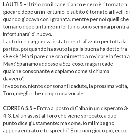
LAUTI 5 –
Il tizio con il cane bianco e nero è ritornato a
giocare dopo un infortunio, e subito è tornato ai livelli di
quando giocava con i granata, mentre per noi quelli che
tornano dopo un lungo infortunio sono semmai pronti a
infortunarsi di nuovo.
Lauti di conseguenza è stato neutralizzato per tutta la
partita, poi quando ha avuto la palla buona ha detto fra
sè e sè “Ma ti pare che ora mi metto a rovinare la festa a
Max? Spariamo addosso a Scz-coso, magari cade
qualche consonante e capiamo come si chiama
davvero”.
Invece no, niente consonanti cadute, la prossima volta,
Toro, meglio che compri una vocale.
CORREA 5.5 –
Entra al posto di Calha in un disperato 3-
4-3. Dà un assist al Toro che viene sprecato, a quel
punto dice giustamente: ma come, io mi impegno
appena entrato e tu sprechi? E mo non gioco più, ecco.