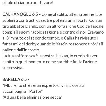
pillole di cianuro per favore!
CALHANOGLU 6.5 –
Come al solito, alterna pennellate
sublimi a contrasti cazzuti e potenti tiri in porta. Con un
tiro abbatte Danilo, con un altro fa sì che Codice Fiscale
compia il suo miracolo stagionale contro di noi. Eravamo
al 3’ minuto del secondo tempo, e Calha ha rivissuto i
fantasmi del derby quando lo Yascin rossonero tirò via il
pallone dall’incrocio.
La tua sofferenza è la nostra, Hakan, io credo di aver
capito in quel momento come sarebbe finita l’azione
successiva.
BARELLA 6.5 -
“Mbare, tu che sei un esperto di vini, a cosa si
accompagna il Porto?”
“Ad una bella eliminazione secca”