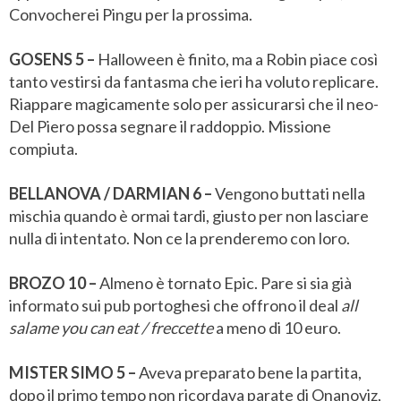
Convocherei Pingu per la prossima.
GOSENS 5 –
Halloween è finito, ma a Robin piace così
tanto vestirsi da fantasma che ieri ha voluto replicare.
Riappare magicamente solo per assicurarsi che il neo-
Del Piero possa segnare il raddoppio. Missione
compiuta.
BELLANOVA / DARMIAN 6 –
Vengono buttati nella
mischia quando è ormai tardi, giusto per non lasciare
nulla di intentato. Non ce la prenderemo con loro.
BROZO 10 –
Almeno è tornato Epic. Pare si sia già
informato sui pub portoghesi che offrono il deal
all
salame you can eat / freccette
a meno di 10 euro.
MISTER SIMO 5 –
Aveva preparato bene la partita,
dopo il primo tempo non ricordava parate di Onanoviz,