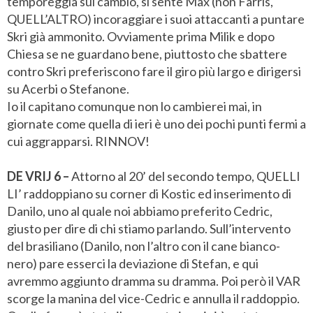
temporeggia sul cambio, si sente Max (non Farris,
QUELL’ALTRO) incoraggiare i suoi attaccanti a puntare
Skri già ammonito. Ovviamente prima Milik e dopo
Chiesa se ne guardano bene, piuttosto che sbattere
contro Skri preferiscono fare il giro più largo e dirigersi
su Acerbi o Stefanone.
Io il capitano comunque non lo cambierei mai, in
giornate come quella di ieri è uno dei pochi punti fermi a
cui aggrapparsi. RINNOV!
DE VRIJ 6 –
Attorno al 20’ del secondo tempo, QUELLI
LI’ raddoppiano su corner di Kostic ed inserimento di
Danilo, uno al quale noi abbiamo preferito Cedric,
giusto per dire di chi stiamo parlando. Sull’intervento
del brasiliano (Danilo, non l’altro con il cane bianco-
nero) pare esserci la deviazione di Stefan, e qui
avremmo aggiunto dramma su dramma. Poi però il VAR
scorge la manina del vice-Cedric e annulla il raddoppio.