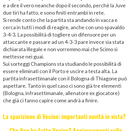
e a dire il vero neanche dopo il secondo, perchè la Juve
due tiri ha fatto, e sono finiti entrambi in rete.
Si rende conto che la partita sta andando in vacca e
cerca in tutti i modi di reagire, anche con uno spavaldo
3-4-3. La possibilità di togliere un difensore per un
attaccante e passare ad un 4-3-3 pare invece sia stata
dichiarata illegale e non vorremmo mai che Scimo si
mettesse nei guai.
Sui sorteggi Champions sta studiando le possibilità di
essere eliminati con il Porto e uscire a testa alta. La
partita infrasettimanale con il Bologna di Thiagone può
aspettare. Tanto in quel caso ci sono già tre elementi
(Bologna, infrasettimanale, allenatore ex giocatore)
che già ci fanno capire come andrà a finire.
La sparizione di Vecino: importanti novità in vista?
Che fine ha fatto Vecino? Aggiornamenti sulle