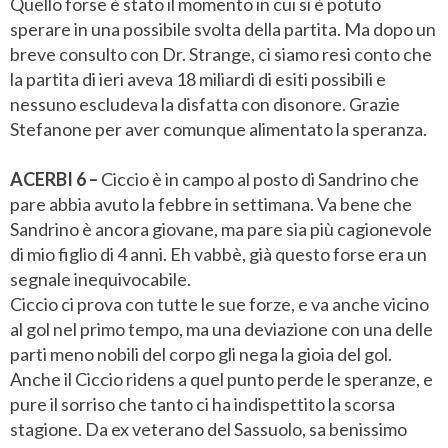
Quello forse è stato il momento in cui si è potuto
sperare in una possibile svolta della partita. Ma dopo un
breve consulto con Dr. Strange, ci siamo resi conto che
la partita di ieri aveva 18 miliardi di esiti possibili e
nessuno escludeva la disfatta con disonore. Grazie
Stefanone per aver comunque alimentato la speranza.
ACERBI 6 –
Ciccio è in campo al posto di Sandrino che
pare abbia avuto la febbre in settimana. Va bene che
Sandrino è ancora giovane, ma pare sia più cagionevole
di mio figlio di 4 anni. Eh vabbè, già questo forse era un
segnale inequivocabile.
Ciccio ci prova con tutte le sue forze, e va anche vicino
al gol nel primo tempo, ma una deviazione con una delle
parti meno nobili del corpo gli nega la gioia del gol.
Anche il Ciccio ridens a quel punto perde le speranze, e
pure il sorriso che tanto ci ha indispettito la scorsa
stagione. Da ex veterano del Sassuolo, sa benissimo