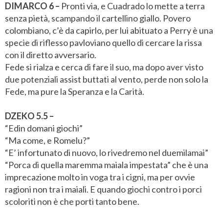
DIMARCO 6 –
Pronti via, e Cuadrado lo mette a terra
senza pietà, scampando il cartellino giallo. Povero
colombiano, c’è da capirlo, per lui abituato a Perry è una
specie di riflesso pavloviano quello di cercare la rissa
con il diretto avversario.
Fede si rialza e cerca di fare il suo, ma dopo aver visto
due potenziali assist buttati al vento, perde non solo la
Fede, ma pure la Speranza e la Carità.
DZEKO 5.5 –
“Edin domani giochi”
“Ma come, e Romelu?”
“E’ infortunato di nuovo, lo rivedremo nel duemilamai”
“Porca di quella maremma maiala impestata” che è una
imprecazione molto in voga tra i cigni, ma per ovvie
ragioni non tra i maiali. E quando giochi contro i porci
scoloriti non è che porti tanto bene.