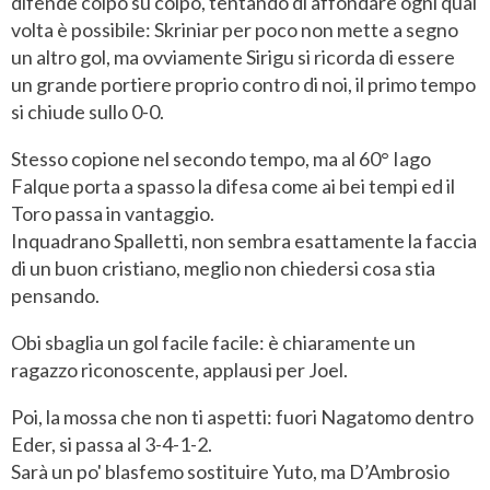
difende colpo su colpo, tentando di affondare ogni qual
volta è possibile: Skriniar per poco non mette a segno
un altro gol, ma ovviamente Sirigu si ricorda di essere
un grande portiere proprio contro di noi, il primo tempo
si chiude sullo 0-0.
Stesso copione nel secondo tempo, ma al 60° Iago
Falque porta a spasso la difesa come ai bei tempi ed il
Toro passa in vantaggio.
Inquadrano Spalletti, non sembra esattamente la faccia
di un buon cristiano, meglio non chiedersi cosa stia
pensando.
Obi sbaglia un gol facile facile: è chiaramente un
ragazzo riconoscente, applausi per Joel.
Poi, la mossa che non ti aspetti: fuori Nagatomo dentro
Eder, si passa al 3-4-1-2.
Sarà un po' blasfemo sostituire Yuto, ma D’Ambrosio