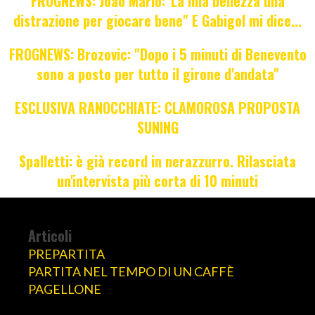
FROGNEWS: Joao Mario:"La mia bellezza una
distrazione per giocare bene" E Gabigol mi dice...
FROGNEWS: Brozovic: "Dopo i 5 minuti di Benevento
sono a posto per tutto il girone d'andata"
ESCLUSIVA RANOCCHIATE: CLAMOROSA PROPOSTA
SUNING
Spalletti: è già record in nerazzurro. Rilasciata
un'intervista più corta di 10 minuti
Articoli
PREPARTITA
PARTITA NEL TEMPO DI UN CAFFÈ
PAGELLONE