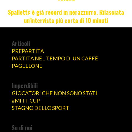
Spalletti: è già record in nerazzurro. Rilasciata
un'intervista più corta di 10 minuti
Articoli
PREPARTITA
PARTITA NEL TEMPO DI UN CAFFÈ
PAGELLONE
Imperdibili
GIOCATORI CHE NON SONO STATI
#MITT CUP
STAGNO DELLO SPORT
Su di noi