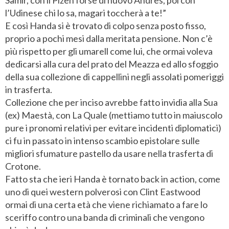
l’Udinese chi lo sa, magari toccherà a te!”
E così Handa si è trovato di colpo senza posto fisso,
proprio a pochi mesi dalla meritata pensione. Non c’è
più rispetto per gli umarell come lui, che ormai voleva
dedicarsi alla cura del prato del Meazza ed allo sfoggio
della sua collezione di cappellini negli assolati pomeriggi
in trasferta.
Collezione che per inciso avrebbe fatto invidia alla Sua
(ex) Maestà, con La Quale (mettiamo tutto in maiuscolo
pure i pronomi relativi per evitare incidenti diplomatici)
ci fu in passato in intenso scambio epistolare sulle
migliori sfumature pastello da usare nella trasferta di
Crotone.
Fatto sta che ieri Handa è tornato back in action, come
uno di quei western polverosi con Clint Eastwood
ormai di una certa età che viene richiamato a fare lo
sceriffo contro una banda di criminali che vengono