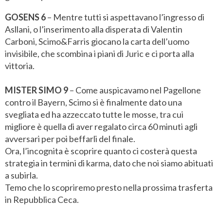
GOSENS 6
– Mentre tutti si aspettavano l’ingresso di
Asllani, o l’inserimento alla disperata di Valentin
Carboni, Scimo&Farris giocano la carta dell’uomo
invisibile, che scombina i piani di Juric e ci porta alla
vittoria.
MISTER SIMO 9
– Come auspicavamo nel Pagellone
contro il Bayern, Scimo si è finalmente dato una
svegliata ed ha azzeccato tutte le mosse, tra cui
migliore è quella di aver regalato circa 60 minuti agli
avversari per poi beffarli del finale.
Ora, l’incognita è scoprire quanto ci costerà questa
strategia in termini di karma, dato che noi siamo abituati
a subirla.
Temo che lo scopriremo presto nella prossima trasferta
in Repubblica Ceca.