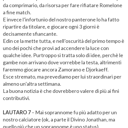
da comprimario, da risorsa per fare rifiatare Romelone
a fine match.
E invece l’infortunio del nostro panterone lo ha fatto
ripartire da titolare, e giocare ogni 3 giorni è
decisamente sfiancante.
Edin ce la mette tutta, e nell’oscurità del primo tempo è
uno dei pochi che provi ad accendere la luce con
qualche idee. Purtroppo si tratta solo di idee, perchè le
gambe non arrivano dove vorrebbe la testa, altrimenti
faremmo giocare ancora Zamorano e Djorkaeff.
Esce stremato, ma prevediamo per lui straordinari per
almeno un’altra settimana.
La buona notizia è che dovrebbero valere di più ai fini
contributivi.
LAUTARO 7
– Mai soprannome fu più adatto per un
nostro calciatore (ok, a parte il Divino Jonathan, ma
quello più che un soprannome è uno status).