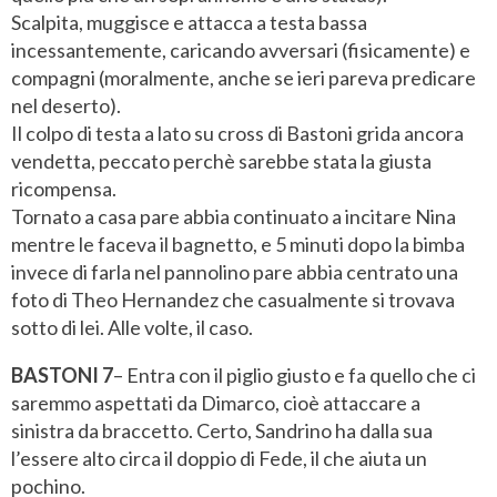
Scalpita, muggisce e attacca a testa bassa
incessantemente, caricando avversari (fisicamente) e
compagni (moralmente, anche se ieri pareva predicare
nel deserto).
Il colpo di testa a lato su cross di Bastoni grida ancora
vendetta, peccato perchè sarebbe stata la giusta
ricompensa.
Tornato a casa pare abbia continuato a incitare Nina
mentre le faceva il bagnetto, e 5 minuti dopo la bimba
invece di farla nel pannolino pare abbia centrato una
foto di Theo Hernandez che casualmente si trovava
sotto di lei. Alle volte, il caso.
BASTONI 7
– Entra con il piglio giusto e fa quello che ci
saremmo aspettati da Dimarco, cioè attaccare a
sinistra da braccetto. Certo, Sandrino ha dalla sua
l’essere alto circa il doppio di Fede, il che aiuta un
pochino.