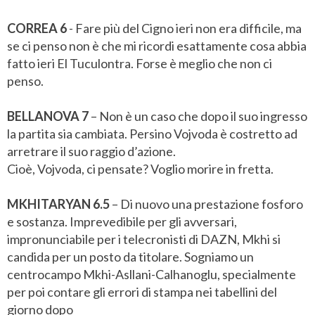
CORREA 6
- Fare più del Cigno ieri non era difficile, ma
se ci penso non è che mi ricordi esattamente cosa abbia
fatto ieri El Tuculontra. Forse è meglio che non ci
penso.
BELLANOVA 7
– Non è un caso che dopo il suo ingresso
la partita sia cambiata. Persino Vojvoda è costretto ad
arretrare il suo raggio d’azione.
Cioè, Vojvoda, ci pensate? Voglio morire in fretta.
MKHITARYAN 6.5
– Di nuovo una prestazione fosforo
e sostanza. Imprevedibile per gli avversari,
impronunciabile per i telecronisti di DAZN, Mkhi si
candida per un posto da titolare. Sogniamo un
centrocampo Mkhi-Asllani-Calhanoglu, specialmente
per poi contare gli errori di stampa nei tabellini del
giorno dopo