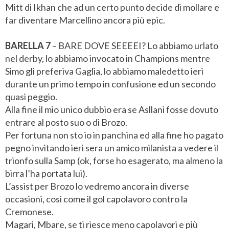
Mitt di Ikhan che ad un certo punto decide di mollare e
far diventare Marcellino ancora più epic.
BARELLA 7
– BARE DOVE SEEEEI? Lo abbiamo urlato
nel derby, lo abbiamo invocato in Champions mentre
Simo gli preferiva Gaglia, lo abbiamo maledetto ieri
durante un primo tempo in confusione ed un secondo
quasi peggio.
Alla fine il mio unico dubbio era se Asllani fosse dovuto
entrare al posto suo o di Brozo.
Per fortuna non sto io in panchina ed alla fine ho pagato
pegno invitando ieri sera un amico milanista a vedere il
trionfo sulla Samp (ok, forse ho esagerato, ma almeno la
birra l’ha portata lui).
L’assist per Brozo lo vedremo ancora in diverse
occasioni, così come il gol capolavoro contro la
Cremonese.
Magari, Mbare, se ti riesce meno capolavori e più