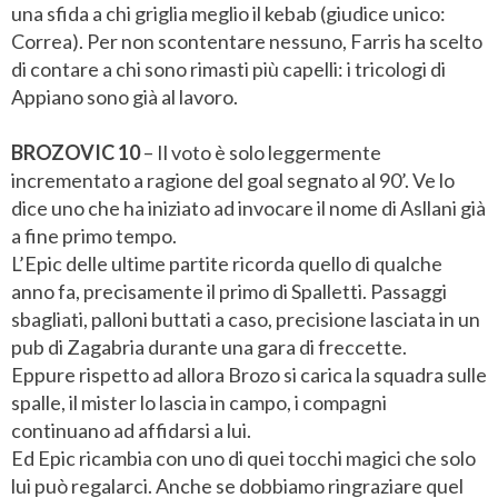
una sfida a chi griglia meglio il kebab (giudice unico:
Correa). Per non scontentare nessuno, Farris ha scelto
di contare a chi sono rimasti più capelli: i tricologi di
Appiano sono già al lavoro.
BROZOVIC 10
– Il voto è solo leggermente
incrementato a ragione del goal segnato al 90’. Ve lo
dice uno che ha iniziato ad invocare il nome di Asllani già
a fine primo tempo.
L’Epic delle ultime partite ricorda quello di qualche
anno fa, precisamente il primo di Spalletti. Passaggi
sbagliati, palloni buttati a caso, precisione lasciata in un
pub di Zagabria durante una gara di freccette.
Eppure rispetto ad allora Brozo si carica la squadra sulle
spalle, il mister lo lascia in campo, i compagni
continuano ad affidarsi a lui.
Ed Epic ricambia con uno di quei tocchi magici che solo
lui può regalarci. Anche se dobbiamo ringraziare quel