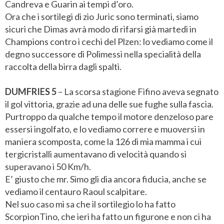
Candreva e Guarin ai tempi d’oro.
Ora che i sortilegi di zio Juric sono terminati, siamo
sicuri che Dimas avrà modo di rifarsi già martedì in
Champions contro i cechi del Plzen: lo vediamo come il
degno successore di Polimessi nella specialità della
raccolta della birra dagli spalti.
DUMFRIES 5
– La scorsa stagione Fifino aveva segnato
il gol vittoria, grazie ad una delle sue fughe sulla fascia.
Purtroppo da qualche tempo il motore denzeloso pare
essersi ingolfato, e lo vediamo correre e muoversi in
maniera scomposta, come la 126 di mia mamma i cui
tergicristalli aumentavano di velocità quando si
superavano i 50 Km/h.
E’ giusto che mr. Simo gli dia ancora fiducia, anche se
vediamo il centauro Raoul scalpitare.
Nel suo caso mi sa che il sortilegio lo ha fatto
ScorpionTino, che ieri ha fatto un figurone e non ci ha