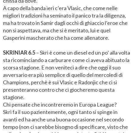
chissà da dove.
A capo della banda ieri c’era Vlasic, che come nelle
migliori tradizioni ha seminato il panico tra la diligenza,
ma ha trovato in Samir dagli occhi di ghiaccio l’eroe che
non si aspettava, ma che si è meritato, lui e quel
Gasperini mascherato che ha come allenatore.
SKRINIAR 6.5
– Skri è come un diesel ed un po’ alla volta
sta ricominciando a carburare come ci aveva abituato la
scorsa stagione. E non veniteci a dire che oggi il suo
avversario era più semplice di quello del mercoledì di
Champions, perchè è sui Vlasic e Radonjic che ci si
presenteranno contro che ci giocheremo questa
stagione.
Chi pensate che incontreremo in Europa League?
Skri fa il suo pazientemente, ogni tanto si spinge in
avanti ed ha anche una buona occasione nel secondo
tempo (non ci sarebbe bisogno di specificare, visto che