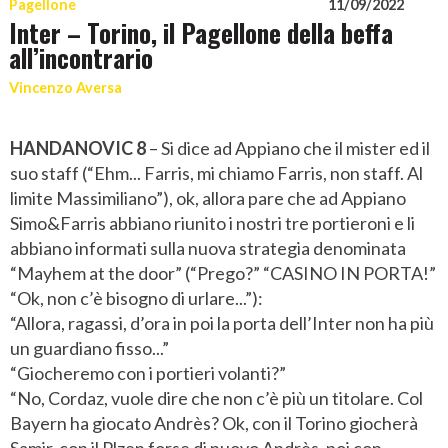
Pagellone
11/09/2022
Inter – Torino, il Pagellone della beffa
all’incontrario
Vincenzo Aversa
HANDANOVIC 8
– Si dice ad Appiano che il mister ed il
suo staff (“Ehm... Farris, mi chiamo Farris, non staff. Al
limite Massimiliano”), ok, allora pare che ad Appiano
Simo&Farris abbiano riunito i nostri tre portieroni e li
abbiano informati sulla nuova strategia denominata
“Mayhem at the door” (“Prego?” “CASINO IN PORTA!”
“Ok, non c’è bisogno di urlare...”):
“Allora, ragassi, d’ora in poi la porta dell’Inter non ha più
un guardiano fisso...”
“Giocheremo con i portieri volanti?”
“No, Cordaz, vuole dire che non c’è più un titolare. Col
Bayern ha giocato Andrès? Ok, con il Torino giocherà
Samir, con il Plzen forse di nuovo Andrès, poi con