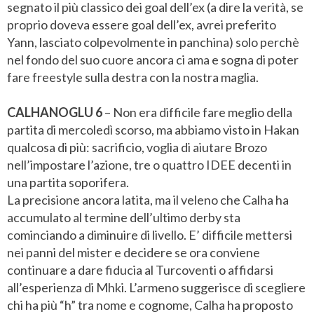
segnato il più classico dei goal dell’ex (a dire la verità, se
proprio doveva essere goal dell’ex, avrei preferito
Yann, lasciato colpevolmente in panchina) solo perchè
nel fondo del suo cuore ancora ci ama e sogna di poter
fare freestyle sulla destra con la nostra maglia.
CALHANOGLU 6
– Non era difficile fare meglio della
partita di mercoledì scorso, ma abbiamo visto in Hakan
qualcosa di più: sacrificio, voglia di aiutare Brozo
nell’impostare l’azione, tre o quattro IDEE decenti in
una partita soporifera.
La precisione ancora latita, ma il veleno che Calha ha
accumulato al termine dell’ultimo derby sta
cominciando a diminuire di livello. E’ difficile mettersi
nei panni del mister e decidere se ora conviene
continuare a dare fiducia al Turcoventi o affidarsi
all’esperienza di Mhki. L’armeno suggerisce di scegliere
chi ha più “h” tra nome e cognome, Calha ha proposto