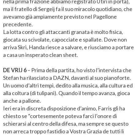
nella prima frazione abbiamo registrato 0 tiri in porta),
ma il fratello di Sergeij fa il suo miracolo quotidiano, che
avevamo già ampiamente previsto nel Pagellone
precedente.
La lotta contro gli attaccanti granata è molto fisica,
giocata su scivolate, capocciate e spallate. Dove non
arriva Skri, Handa riesce a salvare, e riusciamo a portare
a casa un insperato clean sheet.
DE VRIJ 6
– Prima della partita, ho visto l’intervista che
Stefan ha rilasciato a DAZN, davanti al suo pianoforte.
Un uomo d’altri tempi, dedito alla musica, alla cultura ed
alla coltura (di tulipani). Quando il tempo avanza, gioca
anche a pallone.
Ieri era in discreta disposizione d’animo, Farris gli ha
chiesto se “cortesemente poteva farci l’onore di
schierarsi al centro della difesa, ma sempre se questo
non arreca troppo fastidio a Vostra Grazia de tutti li