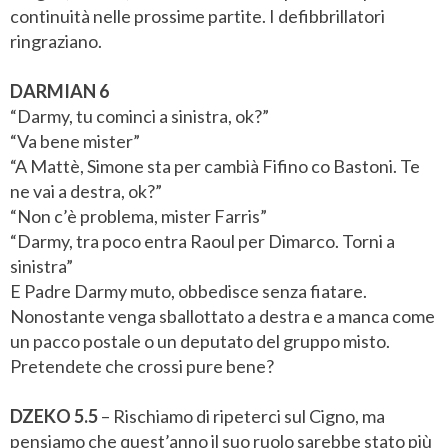
continuità nelle prossime partite. I defibbrillatori
ringraziano.
DARMIAN 6
“Darmy, tu cominci a sinistra, ok?”
“Va bene mister”
“A Mattè, Simone sta per cambià Fifino co Bastoni. Te
ne vai a destra, ok?”
“Non c’è problema, mister Farris”
“Darmy, tra poco entra Raoul per Dimarco. Torni a
sinistra”
E Padre Darmy muto, obbedisce senza fiatare.
Nonostante venga sballottato a destra e a manca come
un pacco postale o un deputato del gruppo misto.
Pretendete che crossi pure bene?
DZEKO 5.5
– Rischiamo di ripeterci sul Cigno, ma
pensiamo che quest’anno il suo ruolo sarebbe stato più