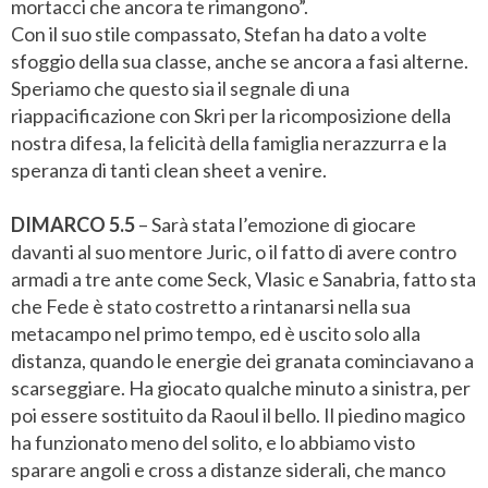
mortacci che ancora te rimangono”.
Con il suo stile compassato, Stefan ha dato a volte
sfoggio della sua classe, anche se ancora a fasi alterne.
Speriamo che questo sia il segnale di una
riappacificazione con Skri per la ricomposizione della
nostra difesa, la felicità della famiglia nerazzurra e la
speranza di tanti clean sheet a venire.
DIMARCO 5.5
– Sarà stata l’emozione di giocare
davanti al suo mentore Juric, o il fatto di avere contro
armadi a tre ante come Seck, Vlasic e Sanabria, fatto sta
che Fede è stato costretto a rintanarsi nella sua
metacampo nel primo tempo, ed è uscito solo alla
distanza, quando le energie dei granata cominciavano a
scarseggiare. Ha giocato qualche minuto a sinistra, per
poi essere sostituito da Raoul il bello. Il piedino magico
ha funzionato meno del solito, e lo abbiamo visto
sparare angoli e cross a distanze siderali, che manco