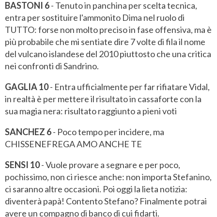
BASTONI 6
- Tenuto in panchina per scelta tecnica,
entra per sostituire l'ammonito Dima nel ruolo di
TUTTO: forse non molto preciso in fase offensiva, ma è
più probabile che mi sentiate dire 7 volte di fila il nome
del vulcano islandese del 2010 piuttosto che una critica
nei confronti di Sandrino.
GAGLIA 10
- Entra ufficialmente per far rifiatare Vidal,
in realtà è per mettere il risultato in cassaforte con la
sua magia nera: risultato raggiunto a pieni voti
SANCHEZ 6
- Poco tempo per incidere, ma
CHISSENEFREGA AMO ANCHE TE
SENSI 10
- Vuole provare a segnare e per poco,
pochissimo, non ci riesce anche: non importa Stefanino,
ci saranno altre occasioni. Poi oggi la lieta notizia:
diventerà papà! Contento Stefano? Finalmente potrai
avere un compagno di banco di cui fidarti.