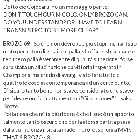
Detto ciò Cojocaru, ho un messaggio per te:
DON'T TOUCH OUR NICOLÒ, ONLY BROZO CAN.
DO YOU UNDERSTAND? OR I HAVE TO LEARN
TRANSNISTRO TO BE MORE CLEAR?
BROZO 69
- So che non dovrebbe più stupirmi, ma il suo
moto perpetuo di gestione palla, sbuffate, sbracciate e
recupero palla è veramente di qualità superiore: forse
sarà stata un allucinazione da vittoria insperata in
Champions, ma credo di avergli visto fare tutte e
quattro le cose in contemporanea ad un certo punto.
Di sicuro tanto bene non stavo, considerato che stavo
per ideare un riaddattamento di "Gioca Jouer" in salsa
Brozo.
Poi la cosa che mi fa più ridere è che il suo è un apporto
talmente tanto oscuro che per la stessa partita passa
dalla sufficienza risicata made in professoroni a MVP.
THAT'S BROZO <3