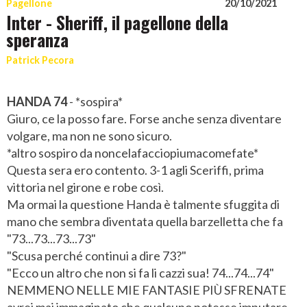
Pagellone
20/10/2021
Inter - Sheriff, il pagellone della
speranza
Patrick Pecora
HANDA 74
- *sospira*
Giuro, ce la posso fare. Forse anche senza diventare
volgare, ma non ne sono sicuro.
*altro sospiro da noncelafacciopiumacomefate*
Questa sera ero contento. 3-1 agli Sceriffi, prima
vittoria nel girone e robe così.
Ma ormai la questione Handa è talmente sfuggita di
mano che sembra diventata quella barzelletta che fa
"73...73...73...73"
"Scusa perché continui a dire 73?"
"Ecco un altro che non si fa li cazzi sua! 74...74...74"
NEMMENO NELLE MIE FANTASIE PIÙ SFRENATE
avrei mai immaginato che qualcuno potesse imputare