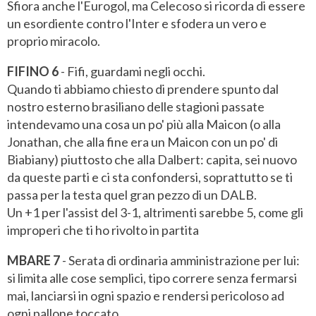
Sfiora anche l'Eurogol, ma Celecoso si ricorda di essere
un esordiente contro l'Inter e sfodera un vero e
proprio miracolo.
FIFINO 6
- Fifi, guardami negli occhi.
Quando ti abbiamo chiesto di prendere spunto dal
nostro esterno brasiliano delle stagioni passate
intendevamo una cosa un po' più alla Maicon (o alla
Jonathan, che alla fine era un Maicon con un po' di
Biabiany) piuttosto che alla Dalbert: capita, sei nuovo
da queste parti e ci sta confondersi, soprattutto se ti
passa per la testa quel gran pezzo di un DALB.
Un +1 per l'assist del 3-1, altrimenti sarebbe 5, come gli
improperi che ti ho rivolto in partita
MBARE 7
- Serata di ordinaria amministrazione per lui:
si limita alle cose semplici, tipo correre senza fermarsi
mai, lanciarsi in ogni spazio e rendersi pericoloso ad
ogni pallone toccato.