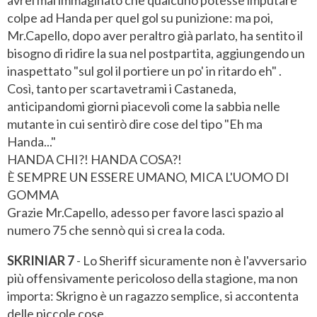
colpe ad Handa per quel gol su punizione: ma poi,
Mr.Capello, dopo aver peraltro già parlato, ha sentito il
bisogno di ridire la sua nel postpartita, aggiungendo un
inaspettato "sul gol il portiere un po' in ritardo eh" .
Così, tanto per scartavetrami i Castaneda,
anticipandomi giorni piacevoli come la sabbia nelle
mutante in cui sentirò dire cose del tipo "Eh ma
Handa..."
HANDA CHI?! HANDA COSA?!
È SEMPRE UN ESSERE UMANO, MICA L'UOMO DI
GOMMA
Grazie Mr.Capello, adesso per favore lasci spazio al
numero 75 che sennò qui si crea la coda.
SKRINIAR 7
- Lo Sheriff sicuramente non è l'avversario
più offensivamente pericoloso della stagione, ma non
importa: Skrigno è un ragazzo semplice, si accontenta
delle piccole cose.