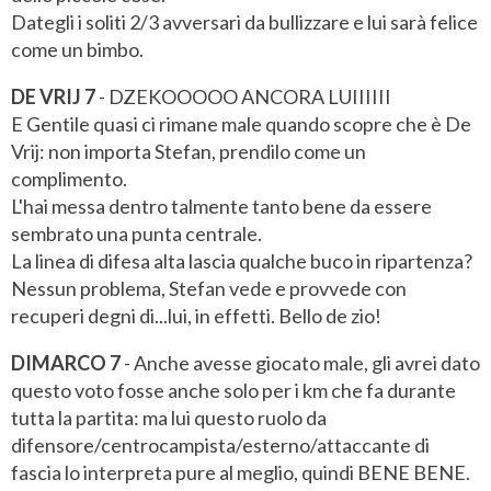
Dategli i soliti 2/3 avversari da bullizzare e lui sarà felice
come un bimbo.
DE VRIJ 7
- DZEKOOOOO ANCORA LUIIIIII
E Gentile quasi ci rimane male quando scopre che è De
Vrij: non importa Stefan, prendilo come un
complimento.
L'hai messa dentro talmente tanto bene da essere
sembrato una punta centrale.
La linea di difesa alta lascia qualche buco in ripartenza?
Nessun problema, Stefan vede e provvede con
recuperi degni di...lui, in effetti. Bello de zio!
DIMARCO 7
- Anche avesse giocato male, gli avrei dato
questo voto fosse anche solo per i km che fa durante
tutta la partita: ma lui questo ruolo da
difensore/centrocampista/esterno/attaccante di
fascia lo interpreta pure al meglio, quindi BENE BENE.