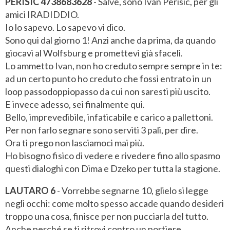
PERISIC 4738683628
- Salve, sono Ivan Perisic, per gli
amici IRADIDDIO.
Io lo sapevo. Lo sapevo vi dico.
Sono qui dal giorno 1! Anzi anche da prima, da quando
giocavi al Wolfsburg e promettevi già sfaceli.
Lo ammetto Ivan, non ho creduto sempre sempre in te:
ad un certo punto ho creduto che fossi entrato in un
loop passodoppiopasso da cui non saresti più uscito.
E invece adesso, sei finalmente qui.
Bello, imprevedibile, infaticabile e carico a pallettoni.
Per non farlo segnare sono serviti 3 pali, per dire.
Ora ti prego non lasciamoci mai più.
Ho bisogno fisico di vedere e rivedere fino allo spasmo
questi dialoghi con Dima e Dzeko per tutta la stagione.
LAUTARO 6
- Vorrebbe segnarne 10, glielo si legge
negli occhi: come molto spesso accade quando desideri
troppo una cosa, finisce per non pucciarla del tutto.
Anche perché se ti ritrovi contro un portiere