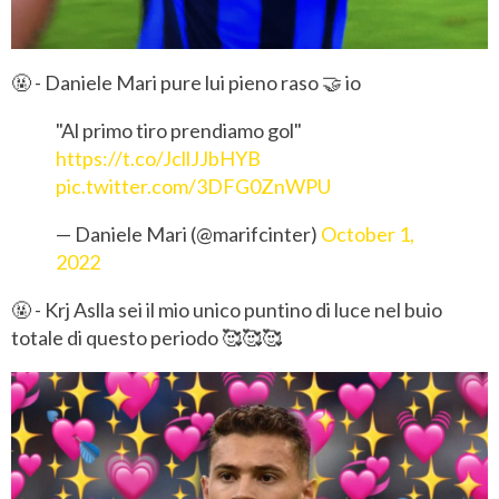
🤬 - Daniele Mari pure lui pieno raso 🤝 io
"Al primo tiro prendiamo gol"
https://t.co/JcllJJbHYB
pic.twitter.com/3DFG0ZnWPU
— Daniele Mari (@marifcinter)
October 1,
2022
🤬 - Krj Aslla sei il mio unico puntino di luce nel buio
totale di questo periodo 🥰🥰🥰