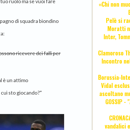
tuo ruolo ma se vuoi fare
«Chi non muor
Pelè si ra
mpagno di squadra biondino
Moratti n
ta:
Inter, Tom
Clamoroso Tho
ssono ricevere dei falli per
Incontro nel
Borussia-Inte
l è un attimo
Vidal esclus
ascoltano mu
n cui sto giocando?”
GOSSIP - 
CRONACA 
vandalici 