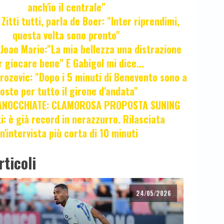
anch'io il centrale"
itti tutti, parla de Boer: "Inter riprendimi,
questa volta sono pronto"
oao Mario:"La mia bellezza una distrazione
r giocare bene" E Gabigol mi dice...
ozovic: "Dopo i 5 minuti di Benevento sono a
osto per tutto il girone d'andata"
ANOCCHIATE: CLAMOROSA PROPOSTA SUNING
ti: è già record in nerazzurro. Rilasciata
n'intervista più corta di 10 minuti
rticoli
24/05/2026