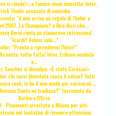
e si rivede!», e l'amico viene investito: Inter,
Erick Thohir accusato di omicidio
cconta: "il mio arrivo un regalo di Thohir a
el 2007. La Champions? a Ibra dissi che...
maso Berni rivela un clamoroso retroscena!
"Icardi? Voleva solo..."
hir: "Pronto a riprendermi l'Inter!"
la notte, tutto fatto! Inter, Eriksen venduto
a...
r, Sanchez si discolpa: «È stato Caressa!»
ivo: chi sarei diventato senza il calcio? Tutti
sica rock, io ho il mio modo per caricarmi....
"Antonio Conte mi tradisce?" terremoto da
Barbara D'Urso
- Pinamonti arrestato a Milano per atti
estremi nel tentativo di ricevere attenzioni