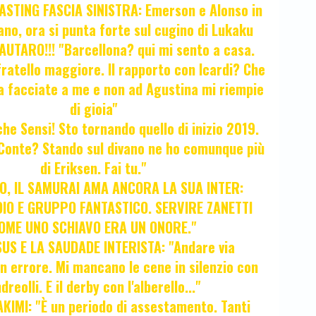
STING FASCIA SINISTRA: Emerson e Alonso in
no, ora si punta forte sul cugino di Lukaku
UTARO!!! "Barcellona? qui mi sento a casa.
ratello maggiore. Il rapporto con Icardi? Che
a facciate a me e non ad Agustina mi riempie
di gioia"
 che Sensi! Sto tornando quello di inizio 2019.
i Conte? Stando sul divano ne ho comunque più
di Eriksen. Fai tu."
, IL SAMURAI AMA ANCORA LA SUA INTER:
IO E GRUPPO FANTASTICO. SERVIRE ZANETTI
OME UNO SCHIAVO ERA UN ONORE."
SUS E LA SAUDADE INTERISTA: "Andare via
Un errore. Mi mancano le cene in silenzio con
dreolli. E il derby con l'alberello..."
KIMI: "È un periodo di assestamento. Tanti