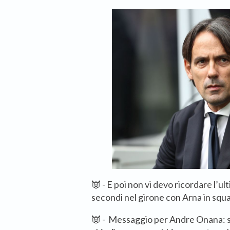
👿 - E poi non vi devo ricordare l’ul
secondi nel girone con Arna in squ
👿 - Messaggio per Andre Onana: se 