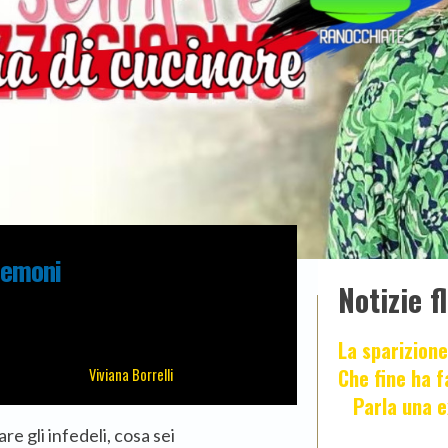
 demoni
Notizie f
La sparizione
Che fine ha 
Viviana Borrelli
Parla una e
re gli infedeli, cosa sei