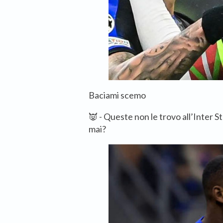
Baciami scemo
👿 - Queste non le trovo all’Inter S
mai?