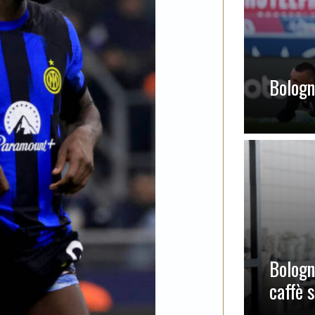
Bologna
Bologn
caffè 