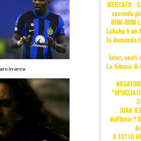
MERCATO - CA
secondo pia
BUM-BUM LA
Lukaku è un f
la domanda l
Inter, senti
La fiducia d
are in area
NAGATOMO
"SPOGLIATO
C
JUAN JE
dall'Inter? 
An
A TUTTO HA