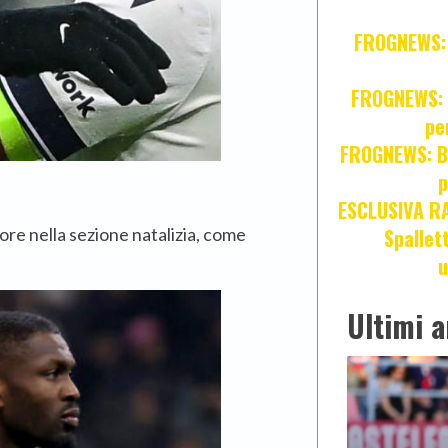
FROGNEWS: Z
FROGNEWS: J
pe
FROGNEWS: Br
p
ESCLUSIVA R
tore nella sezione natalizia, come
Spallet
u
Ultimi a