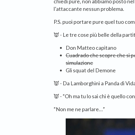
chiedi pure, non abbiamo posto nel 
l’attaccante nessun problema.
P.S. puoi portare pure quel tuo co
👿 - Le tre cose più belle della parti
Don Matteo capitano
Cuadrado che scopre che si po
simulazione
Gli squat del Demone
👿 - Da Lamborghini a Panda di Vida
👿 - “Oh ma tu lo sai chi è quello co
“Non me ne parlare…”