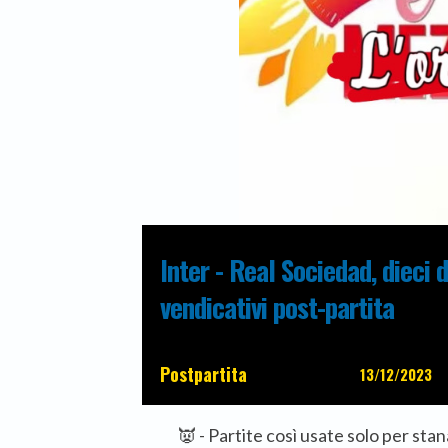
Inter - Real Sociedad, dieci
vendicativi post-partita
Postpartita
13/12/2023
👿 - Partite così usate solo per stana