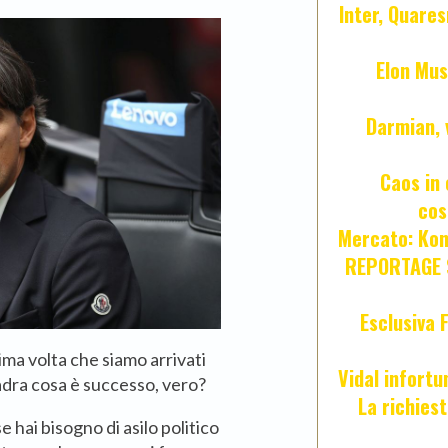
Inter, Quares
Elon Mus
Darmian, 
Caos in 
cos
Mercato: Kond
REPORTAGE S
Esclusiva 
tima volta che siamo arrivati
Vidal infort
adra cosa è successo, vero?
La richies
hai bisogno di asilo politico