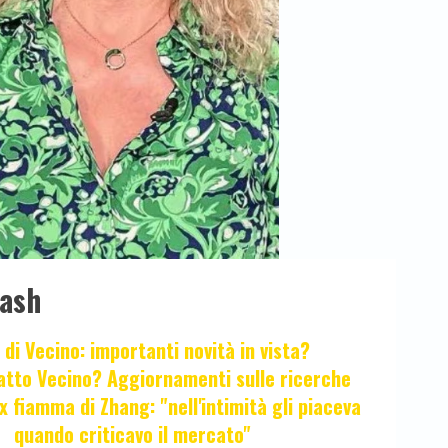
lash
 di Vecino: importanti novità in vista?
fatto Vecino? Aggiornamenti sulle ricerche
x fiamma di Zhang: "nell'intimità gli piaceva
quando criticavo il mercato"