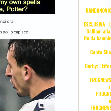
HANDANOVIC:
 noi ora
ESCLUSIVA - L
Galliani all
n po’ lo capisco
fin da bambin
Conte Sho
Derby: I tif
FROGNEWS:
s
FROGNE
a
FROGNEWS: