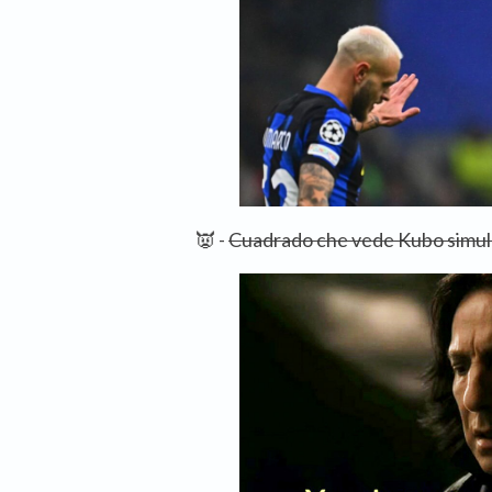
👿 -
Cuadrado che vede Kubo simul