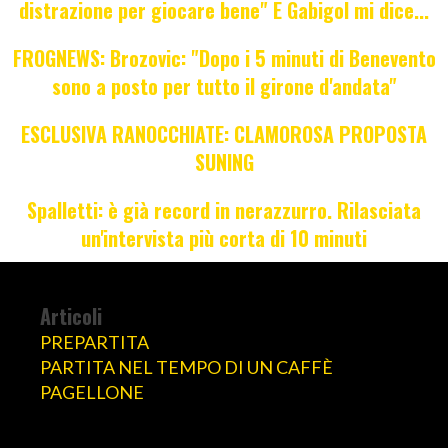
distrazione per giocare bene" E Gabigol mi dice...
FROGNEWS: Brozovic: "Dopo i 5 minuti di Benevento
sono a posto per tutto il girone d'andata"
ESCLUSIVA RANOCCHIATE: CLAMOROSA PROPOSTA
SUNING
Spalletti: è già record in nerazzurro. Rilasciata
un'intervista più corta di 10 minuti
Articoli
PREPARTITA
PARTITA NEL TEMPO DI UN CAFFÈ
PAGELLONE