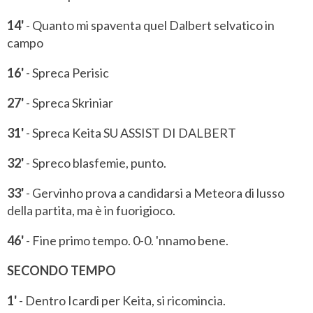
14'
- Quanto mi spaventa quel Dalbert selvatico in
campo
16'
- Spreca Perisic
27'
- Spreca Skriniar
31'
- Spreca Keita SU ASSIST DI DALBERT
32'
- Spreco blasfemie, punto.
33'
- Gervinho prova a candidarsi a Meteora di lusso
della partita, ma è in fuorigioco.
46'
- Fine primo tempo. 0-0. 'nnamo bene.
SECONDO TEMPO
1'
- Dentro Icardi per Keita, si ricomincia.