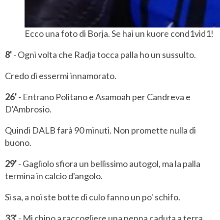
Ecco una foto di Borja. Se hai un kuore cond1vid1!
8'
- Ogni volta che Radja tocca palla ho un sussulto.
Credo di essermi innamorato.
26'
- Entrano Politano e Asamoah per Candreva e
D'Ambrosio.
Quindi DALB farà 90 minuti. Non promette nulla di
buono.
29'
- Gagliolo sfiora un bellissimo autogol, ma la palla
termina in calcio d'angolo.
Si sa, a noi ste botte di culo fanno un po' schifo.
33'
- Mi chino a raccogliere una penna caduta a terra,