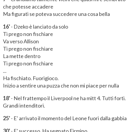
che potesse accadere
Ma figurati se poteva succedere una cosa bella
16'
- Dzeko è lanciato da solo
Ti prego non fischiare
Va verso Allison
Ti prego non fischiare
La mette dentro
Ti prego non fischiare
...
Ha fischiato. Fuorigioco.
Inizio a sentire una puzza che non mi piace per nulla
18'
- Nel frattempo il Liverpool ne ha mitt 4. Tutti forti.
Grandi intenditori.
25'
- E' arrivato il momento del Leone fuori dalla gabbia
30'
- E' successo. Ha segnato Firmino.