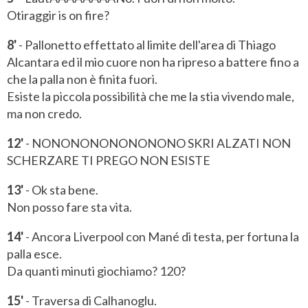
Otiraggir is on fire?
8'
- Pallonetto effettato al limite dell'area di Thiago
Alcantara ed il mio cuore non ha ripreso a battere fino a
che la palla non è finita fuori.
Esiste la piccola possibilità che me la stia vivendo male,
ma non credo.
12'
- NONONONONONONONO SKRI ALZATI NON
SCHERZARE TI PREGO NON ESISTE
13'
- Ok sta bene.
Non posso fare sta vita.
14'
- Ancora Liverpool con Mané di testa, per fortuna la
palla esce.
Da quanti minuti giochiamo? 120?
15'
- Traversa di Calhanoglu.