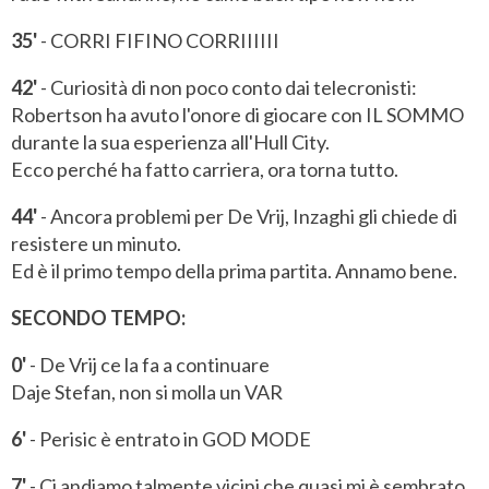
35'
- CORRI FIFINO CORRIIIIII
42'
- Curiosità di non poco conto dai telecronisti:
Robertson ha avuto l'onore di giocare con IL SOMMO
durante la sua esperienza all'Hull City.
Ecco perché ha fatto carriera, ora torna tutto.
44'
- Ancora problemi per De Vrij, Inzaghi gli chiede di
resistere un minuto.
Ed è il primo tempo della prima partita. Annamo bene.
SECONDO TEMPO:
0'
- De Vrij ce la fa a continuare
Daje Stefan, non si molla un VAR
6'
- Perisic è entrato in GOD MODE
7'
- Ci andiamo talmente vicini che quasi mi è sembrato