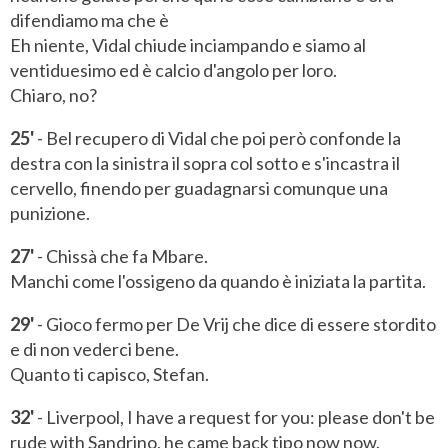
difendiamo ma che è
Eh niente, Vidal chiude inciampando e siamo al
ventiduesimo ed è calcio d'angolo per loro.
Chiaro, no?
25'
- Bel recupero di Vidal che poi però confonde la
destra con la sinistra il sopra col sotto e s'incastra il
cervello, finendo per guadagnarsi comunque una
punizione.
27'
- Chissà che fa Mbare.
Manchi come l'ossigeno da quando è iniziata la partita.
29'
- Gioco fermo per De Vrij che dice di essere stordito
e di non vederci bene.
Quanto ti capisco, Stefan.
32'
- Liverpool, I have a request for you: please don't be
rude with Sandrino, he came back tipo now now.