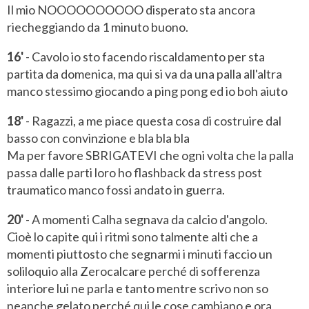
Il mio NOOOOOOOOOO disperato sta ancora
riecheggiando da 1 minuto buono.
16'
- Cavolo io sto facendo riscaldamento per sta
partita da domenica, ma qui si va da una palla all'altra
manco stessimo giocando a ping pong ed io boh aiuto
18'
- Ragazzi, a me piace questa cosa di costruire dal
basso con convinzione e bla bla bla
Ma per favore SBRIGATEVI che ogni volta che la palla
passa dalle parti loro ho flashback da stress post
traumatico manco fossi andato in guerra.
20'
- A momenti Calha segnava da calcio d'angolo.
Cioè lo capite qui i ritmi sono talmente alti che a
momenti piuttosto che segnarmi i minuti faccio un
soliloquio alla Zerocalcare perché di sofferenza
interiore lui ne parla e tanto mentre scrivo non so
neanche gelato perché qui le cose cambiano e ora