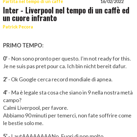
Partita nel tempo di un caffè
16/02/2022
Inter - Liverpool nel tempo di un caffè ed
un cuore infranto
Patrick Pecora
PRIMO TEMPO:
0'
- Non sono pronto per questo. I'm not ready for this.
Je ne suis pas pret pour ca. Ich bin nicht bereit dafur.
2'
- Ok Google cerca record mondiale di apnea.
4'
- Ma è legale sta cosa che siano in 9 nella nostra metà
campo?
Calmi Liverpool, per favore.
Abbiamo 90 minuti per temerci, non fate soffrire come
le bestie solo me.
5'
- LautAAAAAAAANo. Fuori di non molto.