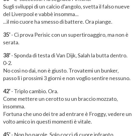
Sugli sviluppi di un calcio d'angolo, svetta il falso nueve
del Liverpool e vabbè insomma...
...il mio cuore ha smesso di battere. Ora piange.
35'
- Ci prova Perisic con un supertiroaggiro, ma non è
serata.
38'
- Sponda di testa di Van Dijk, Salah la butta dentro.
0-2.
No così no dai, non è giusto. Trovatemi un bunker,
passo lì i prossimi 3 giorni e non voglio sentire nessuno.
42'
- Triplo cambio. Ora.
Come mettere un cerotto su un braccio mozzato,
insomma.
Fortuna che uno dei tre ad entrare è Froggy, vedere un
volto amico in questi momenti è vitale.
45'
- Non ho parole. Solo cocci di cuore infranto.