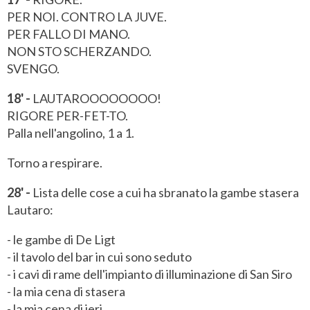
PER NOI. CONTRO LA JUVE.
PER FALLO DI MANO.
NON STO SCHERZANDO.
SVENGO.
18' -
LAUTAROOOOOOOO!
RIGORE PER-FET-TO.
Palla nell'angolino, 1 a 1.
Torno a respirare.
28' -
Lista delle cose a cui ha sbranato la gambe stasera
Lautaro:
- le gambe di De Ligt
- il tavolo del bar in cui sono seduto
- i cavi di rame dell'impianto di illuminazione di San Siro
- la mia cena di stasera
- la mia cena di ieri