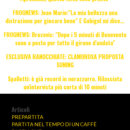
FROGNEWS: Joao Mario:"La mia bellezza una
distrazione per giocare bene" E Gabigol mi dice...
FROGNEWS: Brozovic: "Dopo i 5 minuti di Benevento
sono a posto per tutto il girone d'andata"
ESCLUSIVA RANOCCHIATE: CLAMOROSA PROPOSTA
SUNING
Spalletti: è già record in nerazzurro. Rilasciata
un'intervista più corta di 10 minuti
Articoli
PREPARTITA
PARTITA NEL TEMPO DI UN CAFFÈ