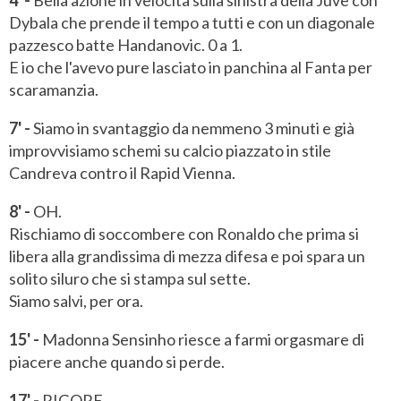
Dybala che prende il tempo a tutti e con un diagonale
pazzesco batte Handanovic. 0 a 1.
E io che l'avevo pure lasciato in panchina al Fanta per
scaramanzia.
7' -
Siamo in svantaggio da nemmeno 3 minuti e già
improvvisiamo schemi su calcio piazzato in stile
Candreva contro il Rapid Vienna.
8' -
OH.
Rischiamo di soccombere con Ronaldo che prima si
libera alla grandissima di mezza difesa e poi spara un
solito siluro che si stampa sul sette.
Siamo salvi, per ora.
15' -
Madonna Sensinho riesce a farmi orgasmare di
piacere anche quando si perde.
17' -
RIGORE.