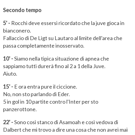
Secondo tempo
5' -
Rocchi deve essersi ricordato che la juve gioca in
bianconero.
Fallaccio di De Ligt su Lautaro al limite dell'area che
passa completamente inosservato.
10' -
Siamo nella tipica situazione di apnea che
sappiamo tutti durerà fino al 2 a 1 della Juve.
Aiuto.
15' -
E ora entra pure il ciccione.
No, non sto parlando di Eder.
5 in gol in 10 partite contro l'Inter per sto
panzerottone.
22' -
Sono così stanco di Asamoah e così vedova di
Dalbert che mi trovo a dire una cosa che non avrei mai