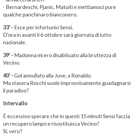
- Bernardeschi, Pjanic, Matuiti e mettiamoci pure
qualche panchinaro bianconero.
33' -
Esce per infortunio Sensi.
D'ora in avanti il 6 ottobre sarà giornata di lutto
nazionale.
39' -
Madonna mi ero disabituato alla bruttezza di
Vecino.
40' -
Gol annullato alla Juve, a Ronaldo.
Ma stasera Rocchi vuole improvvisamente guadagnarsi
il paradiso?
Intervallo
È eccessivo sperare che in questi 15 minuti Sensi faccia
un recupero lampo e risostituisca Vecino?
Sì, vero?