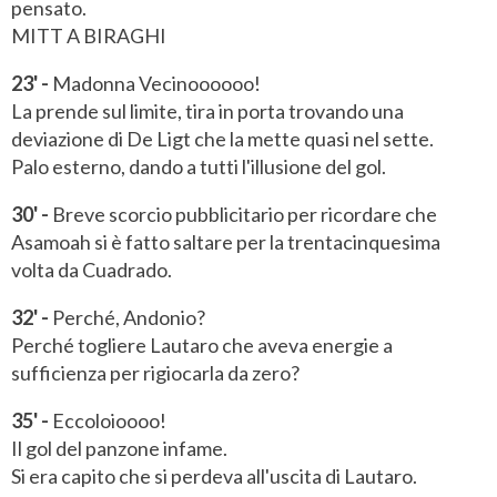
pensato.
MITT A BIRAGHI
23' -
Madonna Vecinoooooo!
La prende sul limite, tira in porta trovando una
deviazione di De Ligt che la mette quasi nel sette.
Palo esterno, dando a tutti l'illusione del gol.
30' -
Breve scorcio pubblicitario per ricordare che
Asamoah si è fatto saltare per la trentacinquesima
volta da Cuadrado.
32' -
Perché, Andonio?
Perché togliere Lautaro che aveva energie a
sufficienza per rigiocarla da zero?
35' -
Eccoloioooo!
Il gol del panzone infame.
Si era capito che si perdeva all'uscita di Lautaro.