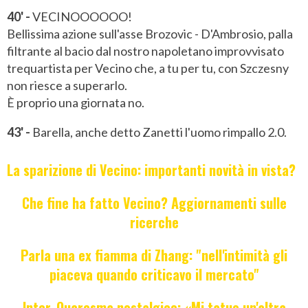
40' -
VECINOOOOOO!
Bellissima azione sull'asse Brozovic - D'Ambrosio, palla
filtrante al bacio dal nostro napoletano improvvisato
trequartista per Vecino che, a tu per tu, con Szczesny
non riesce a superarlo.
È proprio una giornata no.
43' -
Barella, anche detto Zanetti l'uomo rimpallo 2.0.
La sparizione di Vecino: importanti novità in vista?
Che fine ha fatto Vecino? Aggiornamenti sulle
ricerche
Parla una ex fiamma di Zhang: "nell'intimità gli
piaceva quando criticavo il mercato"
Inter, Quaresma nostalgico: «Mi tatuo un'altra