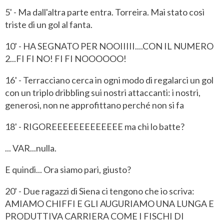
5' - Ma dall'altra parte entra. Torreira. Mai stato così
triste di un gol al fanta.
10' - HA SEGNATO PER NOOIIIII....CON IL NUMERO
2...FI FI NO! FI FI NOOOOOO!
16' - Terracciano cerca in ogni modo di regalarci un gol
con un triplo dribbling sui nostri attaccanti: i nostri,
generosi, non ne approfittano perché non si fa
18' - RIGOREEEEEEEEEEEEE ma chi lo batte?
... VAR...nulla.
E quindi... Ora siamo pari, giusto?
20' - Due ragazzi di Siena ci tengono che io scriva:
AMIAMO CHIFFI E GLI AUGURIAMO UNA LUNGA E
PRODUTTIVA CARRIERA COME I FISCHI DI