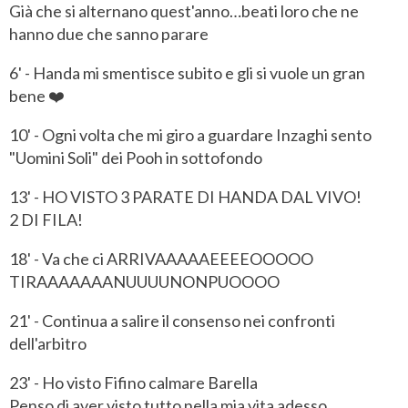
Già che si alternano quest'anno…beati loro che ne
hanno due che sanno parare
6' - Handa mi smentisce subito e gli si vuole un gran
bene ❤️
10' - Ogni volta che mi giro a guardare Inzaghi sento
"Uomini Soli" dei Pooh in sottofondo
13' - HO VISTO 3 PARATE DI HANDA DAL VIVO!
2 DI FILA!
18' - Va che ci ARRIVAAAAAEEEEOOOOO
TIRAAAAAAANUUUUNONPUOOOO
21' - Continua a salire il consenso nei confronti
dell'arbitro
23' - Ho visto Fifino calmare Barella
Penso di aver visto tutto nella mia vita adesso