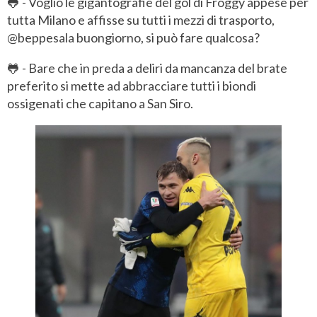
🐸 - Voglio le gigantografie del gol di Froggy appese per
tutta Milano e affisse su tutti i mezzi di trasporto,
@beppesala buongiorno, si può fare qualcosa?
🐸 - Bare che in preda a deliri da mancanza del brate
preferito si mette ad abbracciare tutti i biondi
ossigenati che capitano a San Siro.