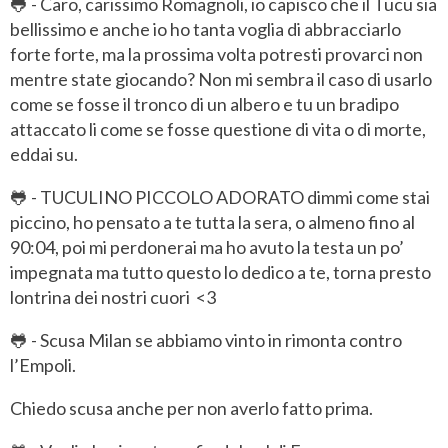
🐸 - Caro, carissimo Romagnoli, io capisco che il Tucu sia
bellissimo e anche io ho tanta voglia di abbracciarlo
forte forte, ma la prossima volta potresti provarci non
mentre state giocando? Non mi sembra il caso di usarlo
come se fosse il tronco di un albero e tu un bradipo
attaccato li come se fosse questione di vita o di morte,
eddai su.
🐸 - TUCULINO PICCOLO ADORATO dimmi come stai
piccino, ho pensato a te tutta la sera, o almeno fino al
90:04, poi mi perdonerai ma ho avuto la testa un po’
impegnata ma tutto questo lo dedico a te, torna presto
lontrina dei nostri cuori <3
🐸 - Scusa Milan se abbiamo vinto in rimonta contro
l’Empoli.
Chiedo scusa anche per non averlo fatto prima.