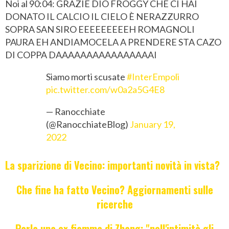
Noi al 90:04: GRAZIE DIO FROGGY CHE CI HAI
DONATO IL CALCIO IL CIELO È NERAZZURRO
SOPRA SAN SIRO EEEEEEEEEH ROMAGNOLI
PAURA EH ANDIAMOCELA A PRENDERE STA CAZO
DI COPPA DAAAAAAAAAAAAAAAAI
Siamo morti scusate
#InterEmpoli
pic.twitter.com/w0a2a5G4E8
— Ranocchiate
(@RanocchiateBlog)
January 19,
2022
La sparizione di Vecino: importanti novità in vista?
Che fine ha fatto Vecino? Aggiornamenti sulle
ricerche
Parla una ex fiamma di Zhang: "nell'intimità gli