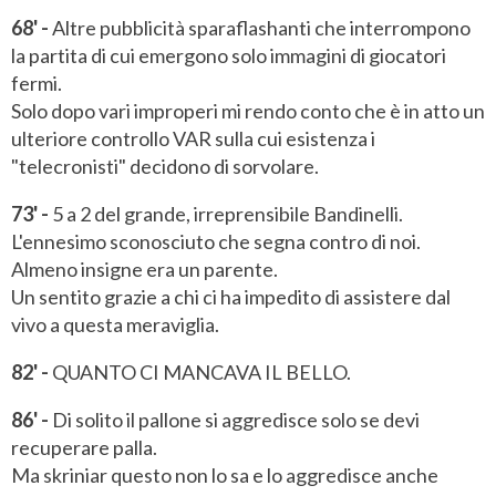
68' -
Altre pubblicità sparaflashanti che interrompono
la partita di cui emergono solo immagini di giocatori
fermi.
Solo dopo vari improperi mi rendo conto che è in atto un
ulteriore controllo VAR sulla cui esistenza i
"telecronisti" decidono di sorvolare.
73' -
5 a 2 del grande, irreprensibile Bandinelli.
L'ennesimo sconosciuto che segna contro di noi.
Almeno insigne era un parente.
Un sentito grazie a chi ci ha impedito di assistere dal
vivo a questa meraviglia.
82' -
QUANTO CI MANCAVA IL BELLO.
86' -
Di solito il pallone si aggredisce solo se devi
recuperare palla.
Ma skriniar questo non lo sa e lo aggredisce anche