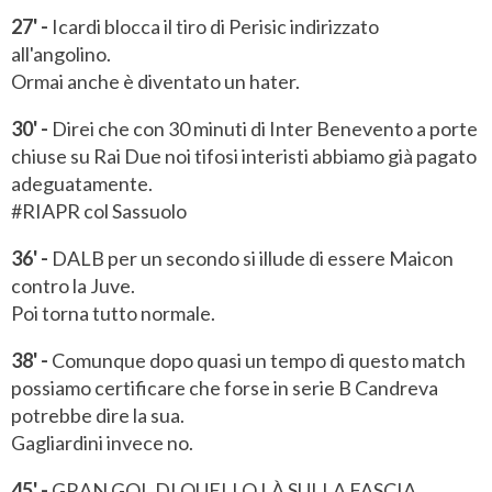
27' -
Icardi blocca il tiro di Perisic indirizzato
all'angolino.
Ormai anche è diventato un hater.
30' -
Direi che con 30 minuti di Inter Benevento a porte
chiuse su Rai Due noi tifosi interisti abbiamo già pagato
adeguatamente.
#RIAPR col Sassuolo
36' -
DALB per un secondo si illude di essere Maicon
contro la Juve.
Poi torna tutto normale.
38' -
Comunque dopo quasi un tempo di questo match
possiamo certificare che forse in serie B Candreva
potrebbe dire la sua.
Gagliardini invece no.
45' -
GRAN GOL DI QUELLO LÀ SULLA FASCIA