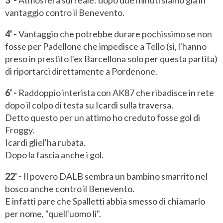
3' -
Atmosfera surreale: dopo due minuti siamo già in
vantaggio contro il Benevento.
4' -
Vantaggio che potrebbe durare pochissimo se non
fosse per Padellone che impedisce a Tello (sì, l'hanno
preso in prestito l'ex Barcellona solo per questa partita)
di riportarci direttamente a Pordenone.
6' -
Raddoppio interista con AK87 che ribadisce in rete
dopo il colpo di testa su Icardi sulla traversa.
Detto questo per un attimo ho creduto fosse gol di
Froggy.
Icardi gliel'ha rubata.
Dopo la fascia anche i gol.
22' -
Il povero DALB sembra un bambino smarrito nel
bosco anche contro il Benevento.
E infatti pare che Spalletti abbia smesso di chiamarlo
per nome, "quell'uomo lì".