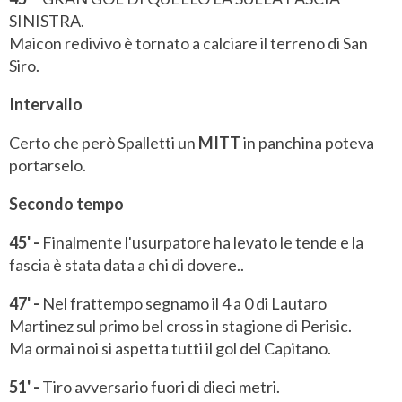
SINISTRA.
Maicon redivivo è tornato a calciare il terreno di San
Siro.
Intervallo
Certo che però Spalletti un
MITT
in panchina poteva
portarselo.
Secondo tempo
45' -
Finalmente l'usurpatore ha levato le tende e la
fascia è stata data a chi di dovere..
47' -
Nel frattempo segnamo il 4 a 0 di Lautaro
Martinez sul primo bel cross in stagione di Perisic.
Ma ormai noi si aspetta tutti il gol del Capitano.
51' -
Tiro avversario fuori di dieci metri.