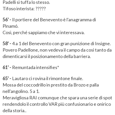
Padelli si tuffa lo stesso.
Tifoso interista: ?????
56' -
Il portiere del Benevento è l'anagramma di
Pinamó.
Cosi, perché sappiamo che vi interessava.
58' -
4 a 1 del Benevento con gran punizione di Insigne.
Povero Padellone, non vedeva il campo da così tanto da
dimenticarsi il posizionamento della barriera.
61' -
Remuntada intensifies*
65' -
Lautaro ci rovina il rimontone finale.
Mossa del coccodrillo in prestito da Brozo e palla
nell'angolino. 5 a 1.
Meravigliosa RAI comunque che spara una serie di spot
rendendolo il controllo VAR più confusionario e onirico
della storia..