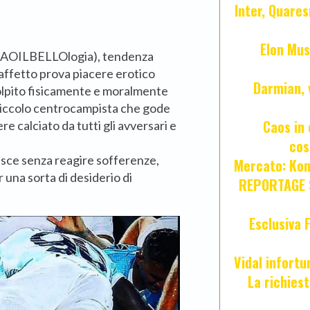
Inter, Quares
Elon Mus
i JOAOILBELLOlogia), tendenza
 affetto prova piacere erotico
Darmian, 
colpito fisicamente e moralmente
o piccolo centrocampista che gode
Caos in 
re calciato da tutti gli avversari e
cos
isce senza reagire sofferenze,
Mercato: Kond
r una sorta di desiderio di
REPORTAGE S
Esclusiva 
Vidal infort
La richies