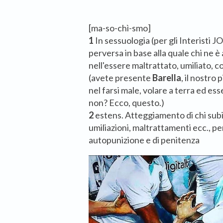
[ma-so-chì-smo]
1
In sessuologia (per gli Interist
perversa in base alla quale chi ne è
nell'essere maltrattato, umiliato, 
(avete presente
Barella
, il nostr
nel farsi male, volare a terra ed esse
non? Ecco, questo.)
2
estens. Atteggiamento di chi sub
umiliazioni, maltrattamenti ecc., pe
autopunizione e di penitenza