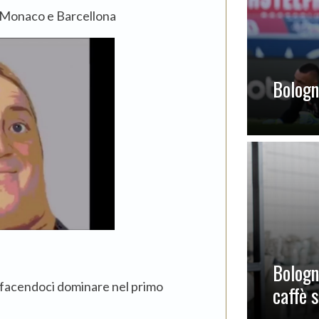
n Monaco e Barcellona
Bologna
Bologn
 facendoci dominare nel primo
caffè 