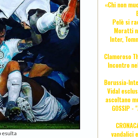
«Chi non muor
Pelè si ra
Moratti n
Inter, Tom
Clamoroso Tho
Incontro nel
Borussia-Inte
Vidal esclus
ascoltano mu
GOSSIP - 
CRONACA 
vandalici 
o esulta