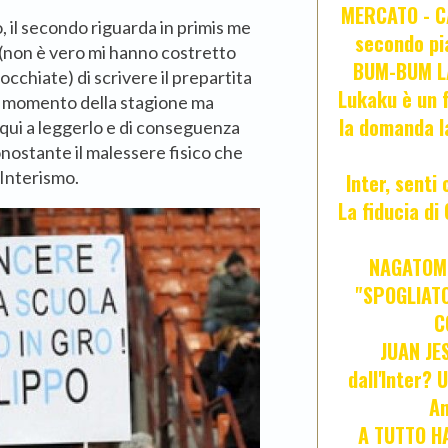
MERCATO - CA
, il secondo riguarda in primis me
secondo pia
on è vero mi hanno costretto
BUM-BUM LA
occhiate) di scrivere il prepartita
Lukaku è un f
o momento della stagione ma
la domanda l
 qui a leggerlo e di conseguenza
nostante il malessere fisico che
Interismo.
Inter, senti
La fiducia d
NAGATOMO
"SPOGLIATO
C
JUAN JE
dall'Inter? 
An
A TUTTO HA