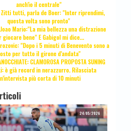
anch'io il centrale"
itti tutti, parla de Boer: "Inter riprendimi,
questa volta sono pronto"
oao Mario:"La mia bellezza una distrazione
r giocare bene" E Gabigol mi dice...
ozovic: "Dopo i 5 minuti di Benevento sono a
osto per tutto il girone d'andata"
ANOCCHIATE: CLAMOROSA PROPOSTA SUNING
ti: è già record in nerazzurro. Rilasciata
n'intervista più corta di 10 minuti
rticoli
24/05/2026