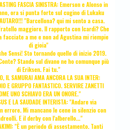
STING FASCIA SINISTRA: Emerson e Alonso in
no, ora si punta forte sul cugino di Lukaku
UTARO!!! "Barcellona? qui mi sento a casa.
ratello maggiore. Il rapporto con Icardi? Che
a facciate a me e non ad Agustina mi riempie
di gioia"
 che Sensi! Sto tornando quello di inizio 2019.
i Conte? Stando sul divano ne ho comunque più
di Eriksen. Fai tu."
, IL SAMURAI AMA ANCORA LA SUA INTER:
IO E GRUPPO FANTASTICO. SERVIRE ZANETTI
OME UNO SCHIAVO ERA UN ONORE."
SUS E LA SAUDADE INTERISTA: "Andare via
Un errore. Mi mancano le cene in silenzio con
dreolli. E il derby con l'alberello..."
KIMI: "È un periodo di assestamento. Tanti