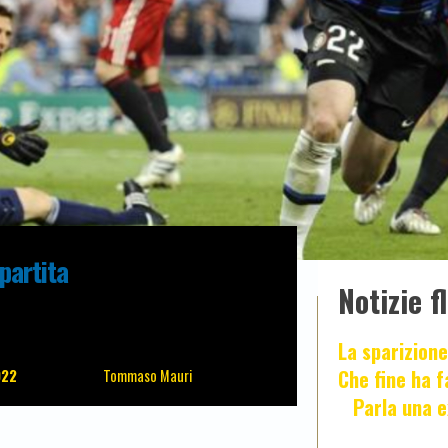
partita
Notizie f
La sparizione
Che fine ha 
022
Tommaso Mauri
Parla una e