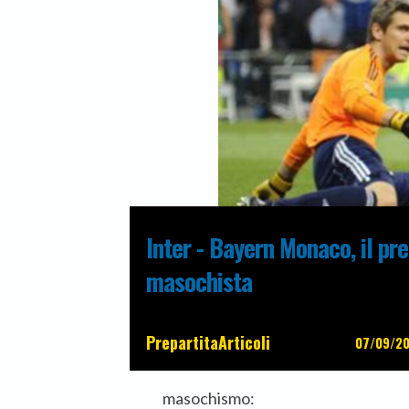
Inter - Bayern Monaco, il pre
masochista
Prepartita
Articoli
07/09/2
masochismo: