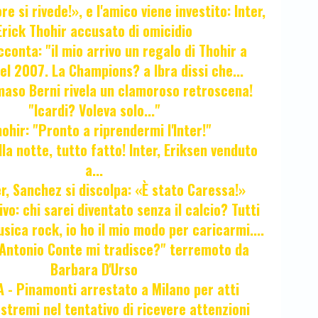
e si rivede!», e l'amico viene investito: Inter,
Erick Thohir accusato di omicidio
cconta: "il mio arrivo un regalo di Thohir a
el 2007. La Champions? a Ibra dissi che...
maso Berni rivela un clamoroso retroscena!
"Icardi? Voleva solo..."
hir: "Pronto a riprendermi l'Inter!"
la notte, tutto fatto! Inter, Eriksen venduto
a...
r, Sanchez si discolpa: «È stato Caressa!»
ivo: chi sarei diventato senza il calcio? Tutti
sica rock, io ho il mio modo per caricarmi....
"Antonio Conte mi tradisce?" terremoto da
Barbara D'Urso
- Pinamonti arrestato a Milano per atti
estremi nel tentativo di ricevere attenzioni