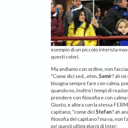
esempio di un piccolo interista maso
questi colori.
Ma andiamo con ordine, non facciam
"Come dici sed...ehm..
Samir
? ah mi
bisogna sempre fare con calma, po
quando no, inoltre i tempi di reazi
prendere con filosofia e con calma i
Giusto, e allora con la stessa FER
capitano, "come dici
Stefan
? ah an
filosofia del capitano? ma va, non l
po' questi ultimi giorni di Inter: