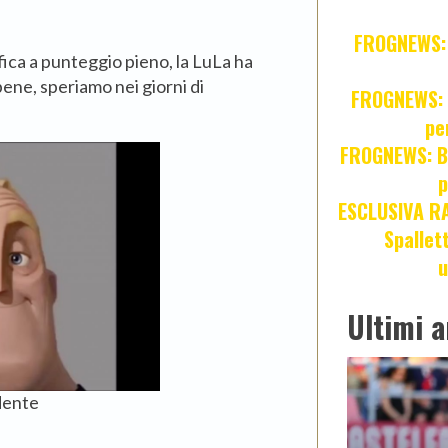
FROGNEWS: Z
fica a punteggio pieno, la LuLa ha
bene, speriamo nei giorni di
FROGNEWS: J
pe
FROGNEWS: Br
p
ESCLUSIVA R
Spallet
u
Ultimi a
dente