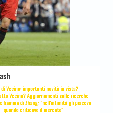
lash
 di Vecino: importanti novità in vista?
fatto Vecino? Aggiornamenti sulle ricerche
x fiamma di Zhang: "nell'intimità gli piaceva
quando criticavo il mercato"