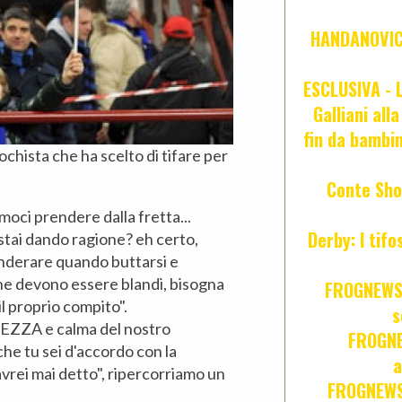
HANDANOVIC:
ESCLUSIVA - L
Galliani all
fin da bambin
chista che ha scelto di tifare per
Conte Sho
oci prendere dalla fretta...
Derby: I tif
 stai dando ragione? eh certo,
nderare quando buttarsi e
one devono essere blandi, bisogna
FROGNEWS:
l proprio compito".
s
MEZZA e calma del nostro
FROGNE
che tu sei d'accordo con la
a
'avrei mai detto", ripercorriamo un
FROGNEWS: