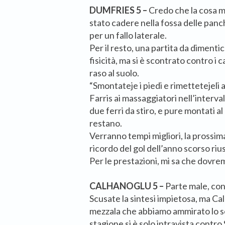
DUMFRIES 5 –
Credo che la cosa mi
stato cadere nella fossa delle pan
per un fallo laterale.
Per il resto, una partita da dimenti
fisicità, ma si è scontrato contro i
raso al suolo.
“Smontateje i piedi e rimettetejeli a
Farris ai massaggiatori nell’interva
due ferri da stiro, e pure montati al
restano.
Verranno tempi migliori, la prossima
ricordo del gol dell’anno scorso riu
Per le prestazioni, mi sa che dovr
CALHANOGLU 5 –
Parte male, con
Scusate la sintesi impietosa, ma Ca
mezzala che abbiamo ammirato lo s
stagione si è solo intravista contr