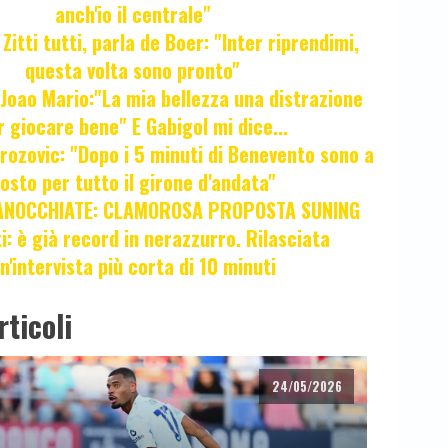
anch'io il centrale"
itti tutti, parla de Boer: "Inter riprendimi,
questa volta sono pronto"
oao Mario:"La mia bellezza una distrazione
r giocare bene" E Gabigol mi dice...
ozovic: "Dopo i 5 minuti di Benevento sono a
osto per tutto il girone d'andata"
ANOCCHIATE: CLAMOROSA PROPOSTA SUNING
ti: è già record in nerazzurro. Rilasciata
n'intervista più corta di 10 minuti
rticoli
24/05/2026