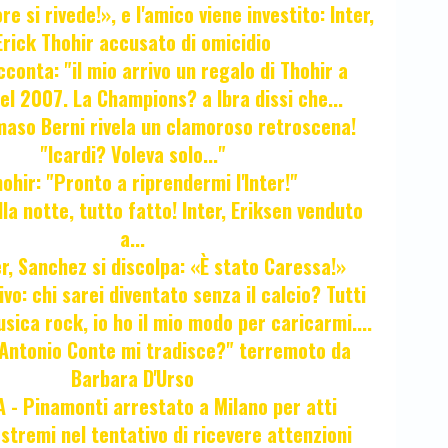
e si rivede!», e l'amico viene investito: Inter,
Erick Thohir accusato di omicidio
cconta: "il mio arrivo un regalo di Thohir a
el 2007. La Champions? a Ibra dissi che...
maso Berni rivela un clamoroso retroscena!
"Icardi? Voleva solo..."
hir: "Pronto a riprendermi l'Inter!"
la notte, tutto fatto! Inter, Eriksen venduto
a...
r, Sanchez si discolpa: «È stato Caressa!»
ivo: chi sarei diventato senza il calcio? Tutti
sica rock, io ho il mio modo per caricarmi....
"Antonio Conte mi tradisce?" terremoto da
Barbara D'Urso
- Pinamonti arrestato a Milano per atti
estremi nel tentativo di ricevere attenzioni