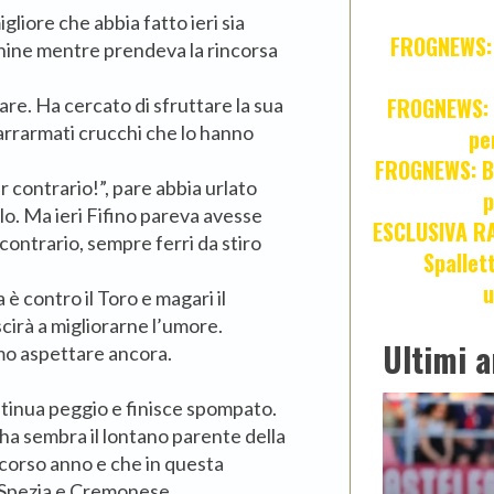
gliore che abbia fatto ieri sia
FROGNEWS: Z
chine mentre prendeva la rincorsa
FROGNEWS: J
care. Ha cercato di sfruttare la sua
 carrarmati crucchi che lo hanno
pe
FROGNEWS: Br
r contrario!”, pare abbia urlato
p
llo. Ma ieri Fifino pareva avesse
ESCLUSIVA R
 contrario, sempre ferri da stiro
Spallet
u
 è contro il Toro e magari il
scirà a migliorarne l’umore.
Ultimi a
emo aspettare ancora.
tinua peggio e finisce spompato.
lha sembra il lontano parente della
corso anno e che in questa
o Spezia e Cremonese.