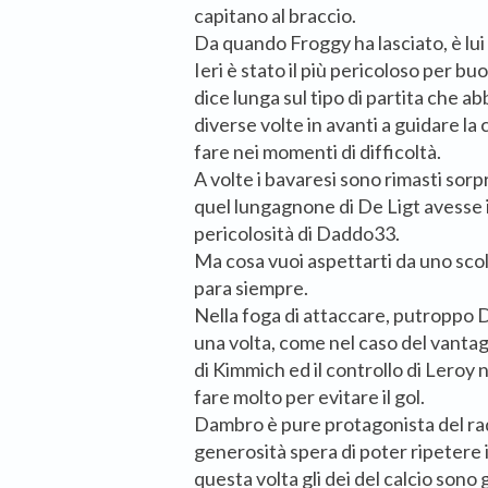
capitano al braccio.
Da quando Froggy ha lasciato, è lui 
Ieri è stato il più pericoloso per bu
dice lunga sul tipo di partita che a
diverse volte in avanti a guidare l
fare nei momenti di difficoltà.
A volte i bavaresi sono rimasti so
quel lungagnone di De Ligt avesse i
pericolosità di Daddo33.
Ma cosa vuoi aspettarti da uno scol
para siempre.
Nella foga di attaccare, putroppo DD
una volta, come nel caso del vantagg
di Kimmich ed il controllo di Leroy
fare molto per evitare il gol.
Dambro è pure protagonista del rad
generosità spera di poter ripetere i
questa volta gli dei del calcio sono g