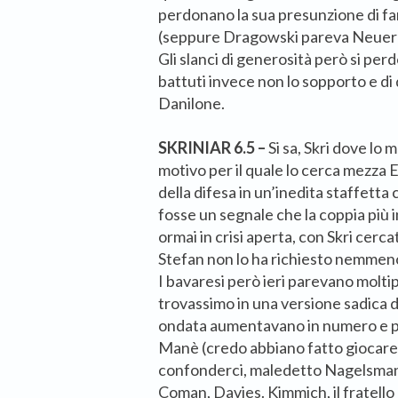
perdonano la sua presunzione di fa
(seppure Dragowski pareva Neuer
Gli slanci di generosità però si per
battuti invece non lo sopporto e di
Danilone.
SKRINIAR 6.5 –
Si sa, Skri dove lo 
motivo per il quale lo cerca mezza E
della difesa in un’inedita staffet
fosse un segnale che la coppia più 
ormai in crisi aperta, con Skri cerca
Stefan non lo ha richiesto nemmeno
I bavaresi però ieri parevano moltip
trovassimo in una versione sadica d
ondata aumentavano in numero e pe
Manè (credo abbiano fatto giocare 
confonderci, maledetto Nagelsmann!
Coman, Davies. Kimmich, il fratell