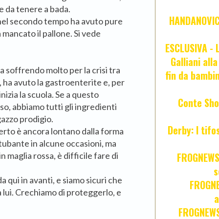
e da tenere a bada.
HANDANOVIC:
, nel secondo tempo ha avuto pure
mancato il pallone. Si vede
ESCLUSIVA - L
Galliani all
 soffrendo molto per la crisi tra
fin da bambin
, ha avuto la gastroenterite e, per
nizia la scuola. Se a questo
Conte Sho
o, abbiamo tutti gli ingredienti
gazzo prodigio.
Derby: I tif
erto è ancora lontano dalla forma
itubante in alcune occasioni, ma
n maglia rossa, è difficile fare di
FROGNEWS:
s
 qui in avanti, e siamo sicuri che
FROGNE
 lui. Crechiamo di proteggerlo, e
a
FROGNEWS: