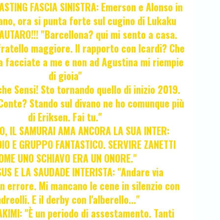
STING FASCIA SINISTRA: Emerson e Alonso in
no, ora si punta forte sul cugino di Lukaku
UTARO!!! "Barcellona? qui mi sento a casa.
ratello maggiore. Il rapporto con Icardi? Che
a facciate a me e non ad Agustina mi riempie
di gioia"
 che Sensi! Sto tornando quello di inizio 2019.
i Conte? Stando sul divano ne ho comunque più
di Eriksen. Fai tu."
, IL SAMURAI AMA ANCORA LA SUA INTER:
IO E GRUPPO FANTASTICO. SERVIRE ZANETTI
OME UNO SCHIAVO ERA UN ONORE."
SUS E LA SAUDADE INTERISTA: "Andare via
Un errore. Mi mancano le cene in silenzio con
dreolli. E il derby con l'alberello..."
KIMI: "È un periodo di assestamento. Tanti