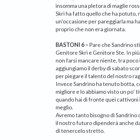
insomma una pletora di maglie ross
Skri ha fatto quello che ha potuto
un’occasione per pareggiarla ma ha 
proprio che non era giornata.
BASTONI 6 –
Pare che Sandrino stia
Genitore Skri e Genitore Ste. In più
non farsi mancare niente, tra poco i
aggiungiamo il derby di sabato scors
per piegare il talento del nostro ra
Invece Sandrino ha tenuto botta, c
migliore e lo abbiamo visto un po’ t
quando hai di fronte quei cattivoni i
meglio.
Avremo tanto bisogno di Sandrino da
il nostro futuro dipenderà anche da
di tenercelo stretto.