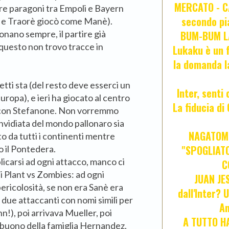
MERCATO - CA
re paragoni tra Empoli e Bayern
secondo pia
 e Traorè giocò come Manè).
donano sempre, il partire già
BUM-BUM LA
 questo non trovo tracce in
Lukaku è un f
la domanda l
metti sta (del resto deve esserci un
Inter, senti
uropa), e ieri ha giocato al centro
La fiducia d
ta con Stefanone. Non vorremmo
invidiata del mondo pallonaro sia
NAGATOMO
to da tutti i continenti mentre
"SPOGLIATO
 il Pontedera.
licarsi ad ogni attacco, manco ci
C
i Plant vs Zombies: ad ogni
JUAN JE
ricolosità, se non era Sanè era
dall'Inter? 
due attaccanti con nomi simili per
An
), poi arrivava Mueller, poi
A TUTTO HA
o buono della famiglia Hernandez,