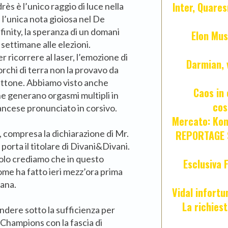
Inter, Quares
ès è l’unico raggio di luce nella
, l’unica nota gioiosa nel De
nfinity, la speranza di un domani
Elon Mus
ettimane alle elezioni.
 ricorrere al laser, l’emozione di
Darmian, 
orchi di terra non la provavo da
ettone. Abbiamo visto anche
Caos in 
che generano orgasmi multipli in
cos
rancese pronunciato in corsivo.
Mercato: Kond
o, compresa la dichiarazione di Mr.
REPORTAGE S
porta il titolare di Divani&Divani.
solo crediamo che in questo
Esclusiva 
come ha fatto ieri mezz’ora prima
nana.
Vidal infort
La richies
ndere sotto la sufficienza per
Champions con la fascia di