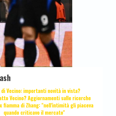
lash
 di Vecino: importanti novità in vista?
fatto Vecino? Aggiornamenti sulle ricerche
x fiamma di Zhang: "nell'intimità gli piaceva
quando criticavo il mercato"