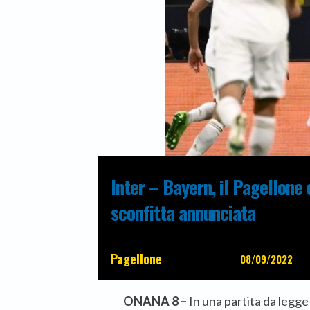
Inter – Bayern, il Pagellone 
sconfitta annunciata
Pagellone
08/09/2022
ONANA 8 –
In una partita da legge