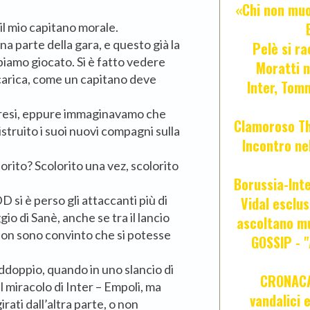
«Chi non muor
il mio capitano morale.
ona parte della gara, e questo già la
Pelè si ra
bbiamo giocato. Si è fatto vedere
Moratti n
a carica, come un capitano deve
Inter, Tom
rpresi, eppure immaginavamo che
Clamoroso Tho
struito i suoi nuovi compagni sulla
Incontro nel
orito? Scolorito una vez, scolorito
Borussia-Inte
 si è perso gli attaccanti più di
Vidal esclus
io di Sanè, anche se tra il lancio
ascoltano mu
 non sono convinto che si potesse
GOSSIP - 
doppio, quando in uno slancio di
CRONACA 
l miracolo di Inter – Empoli, ma
vandalici 
irati dall’altra parte, o non