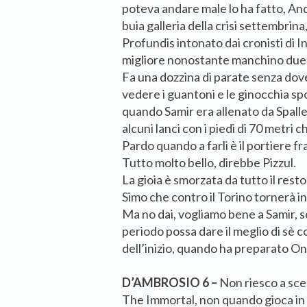
poteva andare male lo ha fatto, Andr
buia galleria della crisi settembrina
Profundis intonato dai cronisti di I
migliore nonostante manchino due s
Fa una dozzina di parate senza dover
vedere i guantoni e le ginocchia sp
quando Samir era allenato da Spall
alcuni lanci con i piedi di 70 metri 
Pardo quando a farli è il portiere f
Tutto molto bello, direbbe Pizzul.
La gioia è smorzata da tutto il rest
Simo che contro il Torino tornerà in 
Ma no dai, vogliamo bene a Samir, 
periodo possa dare il meglio di sè 
dell’inizio, quando ha preparato O
D’AMBROSIO 6 –
Non riesco a sce
The Immortal, non quando gioca in 