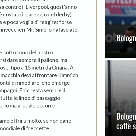
a contro il Liverpool, quest’anno
 costato il pareggio nel derby).
e poca voglia di reagire; forse
invece ieri Mr. Simo lo ha lasciato
Bologna
e sotto tono del nostro
si dare sempre il pallone, ma
lose, tipo a 15 metri da Onana. A
nimacchia devi affrontare Kimmich
olontà di rimediare, che emerge
mpagni. Epic resta sempre il
 tutte le linee di passaggio
isorio ma al quale occorre
Bologn
amo offrirti molto, se non pane,
caffè 
mondiale di freccette.