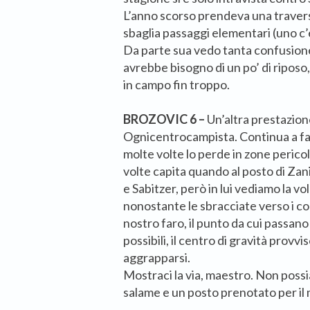
L’anno scorso prendeva una travers
sbaglia passaggi elementari (uno c’è
Da parte sua vedo tanta confusione 
avrebbe bisogno di un po’ di riposo, 
in campo fin troppo.
BROZOVIC 6 –
Un’altra prestazion
Ognicentrocampista. Continua a far
molte volte lo perde in zone perico
volte capita quando al posto di Za
e Sabitzer, però in lui vediamo la v
nonostante le sbracciate verso i co
nostro faro, il punto da cui passano
possibili, il centro di gravità provv
aggrapparsi.
Mostraci la via, maestro. Non possi
salame e un posto prenotato per il 