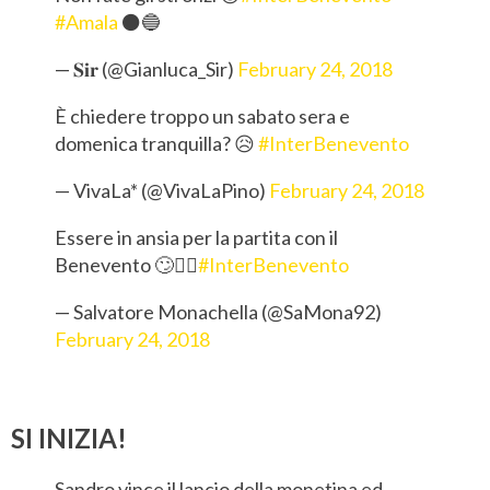
#Amala
⚫️🔵
— 𝐒𝐢𝐫 (@Gianluca_Sir)
February 24, 2018
È chiedere troppo un sabato sera e
domenica tranquilla? 😥
#InterBenevento
— VivaLa* (@VivaLaPino)
February 24, 2018
Essere in ansia per la partita con il
Benevento 🙄🤦‍♂️
#InterBenevento
— Salvatore Monachella (@SaMona92)
February 24, 2018
SI INIZIA!
Sandro vince il lancio della monetina ed