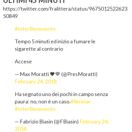
ULTIMI 45 MINUTI
https://twitter.com/fralittera/status/9675012522623
50849
#InterBenevento
Tempo 5 minuti ed inizio a fumare le
sigarette al contrario
Accese
— Max Moratti 🖤💙 (@PresMoratti)
February 24, 2018
Ha segnato uno dei pochi in campo senza
paura: no, non è un caso.
#Skriniar
#InterBenevento
— Fabrizio Biasin (@FBiasin)
February 24,
2018