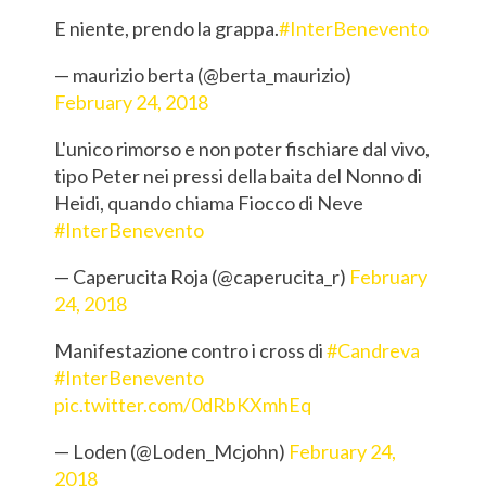
E niente, prendo la grappa.
#InterBenevento
— maurizio berta (@berta_maurizio)
February 24, 2018
L'unico rimorso e non poter fischiare dal vivo,
tipo Peter nei pressi della baita del Nonno di
Heidi, quando chiama Fiocco di Neve
#InterBenevento
— Caperucita Roja (@caperucita_r)
February
24, 2018
Manifestazione contro i cross di
#Candreva
#InterBenevento
pic.twitter.com/0dRbKXmhEq
— Loden (@Loden_Mcjohn)
February 24,
2018