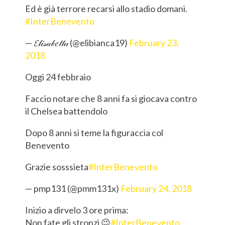
Ed è già terrore recarsi allo stadio domani.
#InterBenevento
— 𝓔𝓁𝒾𝓈𝒶𝒷𝑒𝓉𝓉𝒶 (@elibianca19)
February 23,
2018
Oggi 24 febbraio
Faccio notare che 8 anni fa si giocava contro
il Chelsea battendolo
Dopo 8 anni si teme la figuraccia col
Benevento
Grazie sosssieta
#InterBenevento
— pmp131 (@pmm131x)
February 24, 2018
Inizio a dirvelo 3 ore prima:
Non fate gli stronzi 😉
#InterBenevento