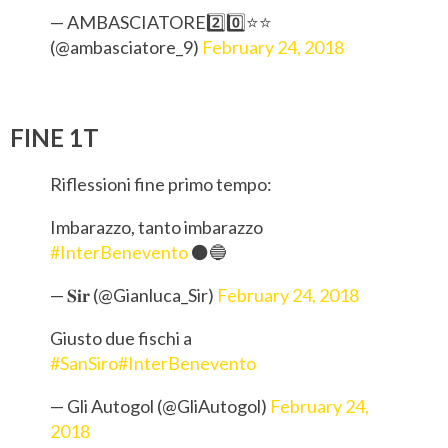
— AMBASCIATORE2️⃣0️⃣⭐⭐
(@ambasciatore_9)
February 24, 2018
FINE 1T
Riflessioni fine primo tempo:
Imbarazzo, tanto imbarazzo
#InterBenevento
⚫️🔵
— 𝐒𝐢𝐫 (@Gianluca_Sir)
February 24, 2018
Giusto due fischi a
#SanSiro
#InterBenevento
— Gli Autogol (@GliAutogol)
February 24,
2018