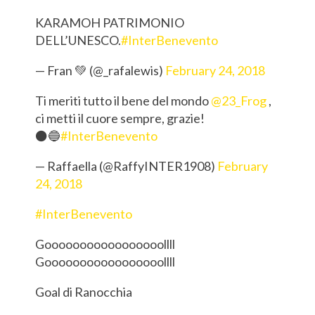
KARAMOH PATRIMONIO
DELL’UNESCO.
#InterBenevento
— Fran 💚 (@_rafalewis)
February 24, 2018
Ti meriti tutto il bene del mondo
@23_Frog
,
ci metti il cuore sempre, grazie!
⚫️🔵
#InterBenevento
— Raffaella (@RaffyINTER1908)
February
24, 2018
#InterBenevento
Gooooooooooooooooollll
Gooooooooooooooooollll
Goal di Ranocchia