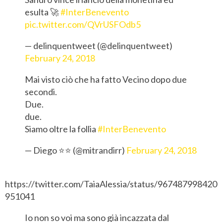
esulta 🚀
#InterBenevento
pic.twitter.com/QVrUSFOdb5
— delinquentweet (@delinquentweet)
February 24, 2018
Mai visto ciò che ha fatto Vecino dopo due
secondi.
Due.
due.
Siamo oltre la follia
#InterBenevento
— Diego ⭐️⭐️ (@mitrandirr)
February 24, 2018
https://twitter.com/TaiaAlessia/status/967487998420
951041
Io non so voi ma sono già incazzata dal