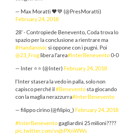
— Max Moratti 🖤💙 (@PresMoratti)
February 24, 2018
28' - Contropiede Benevento, Coda trova lo
spazio per la conclusione a rientrare ma
#Handanovic
si oppone con i pugni. Poi
@23_Frog
libera l'area
#InterBenevento
0-0
— Inter ⭐⭐ (@Inter)
February 24, 2018
l'Inter stasera la vedo in palla, solo non
capisco perché il
#Benevento
sta giocando
con la maglia nerazzurra
#InterBenevento
— filippo cirino (@filipio_)
February 24, 2018
#InterBenevento
gagliardini 25 milioni????
pic.twitter.com/vxjbPXnWWs