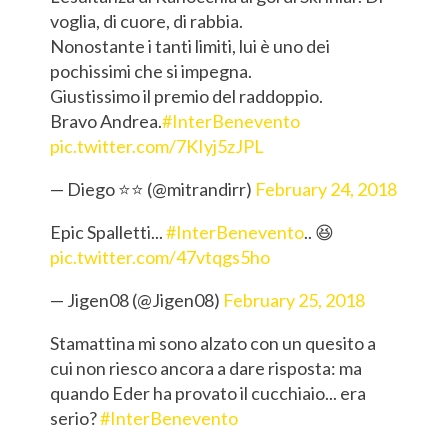
voglia, di cuore, di rabbia.
Nonostante i tanti limiti, lui è uno dei
pochissimi che si impegna.
Giustissimo il premio del raddoppio.
Bravo Andrea.
#InterBenevento
pic.twitter.com/7KIyj5zJPL
— Diego ⭐️⭐️ (@mitrandirr)
February 24, 2018
Epic Spalletti...
#InterBenevento
.. 😆
pic.twitter.com/47vtqgs5ho
— Jigen08 (@Jigen08)
February 25, 2018
Stamattina mi sono alzato con un quesito a
cui non riesco ancora a dare risposta: ma
quando Eder ha provato il cucchiaio... era
serio?
#InterBenevento