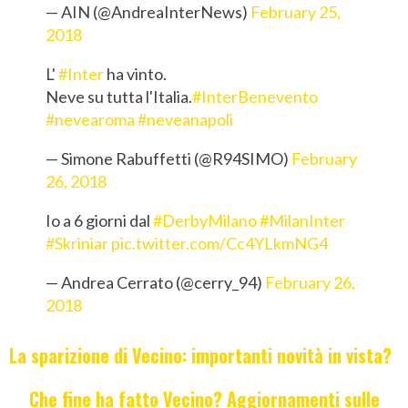
— AIN (@AndreaInterNews)
February 25,
2018
L'
#Inter
ha vinto.
Neve su tutta l'Italia.
#InterBenevento
#nevearoma
#neveanapoli
— Simone Rabuffetti (@R94SIMO)
February
26, 2018
Io a 6 giorni dal
#DerbyMilano
#MilanInter
#Skriniar
pic.twitter.com/Cc4YLkmNG4
— Andrea Cerrato (@cerry_94)
February 26,
2018
La sparizione di Vecino: importanti novità in vista?
Che fine ha fatto Vecino? Aggiornamenti sulle