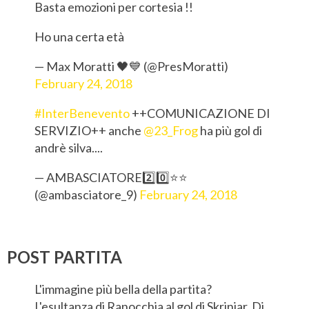
Basta emozioni per cortesia !!
Ho una certa età
— Max Moratti 🖤💙 (@PresMoratti)
February 24, 2018
#InterBenevento
++COMUNICAZIONE DI
SERVIZIO++ anche
@23_Frog
ha più gol di
andrè silva....
— AMBASCIATORE2️⃣0️⃣⭐⭐
(@ambasciatore_9)
February 24, 2018
POST PARTITA
L'immagine più bella della partita?
L'esultanza di Ranocchia al gol di Skriniar. Di