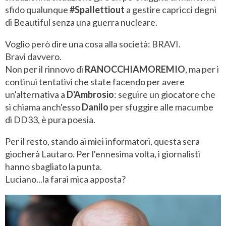
sfido qualunque
#Spallettiout
a gestire capricci degni
di Beautiful senza una guerra nucleare.
Voglio però dire una cosa alla società: BRAVI.
Bravi davvero.
Non per il rinnovo di
RANOCCHIAMOREMIO
, ma per i
continui tentativi che state facendo per avere
un'alternativa a
D'Ambrosio
: seguire un giocatore che
si chiama anch'esso
Danilo
per sfuggire alle macumbe
di DD33, è pura poesia.
Per il resto, stando ai miei informatori, questa sera
giocherà Lautaro. Per l'ennesima volta, i giornalisti
hanno sbagliato la punta.
Luciano...la farai mica apposta?