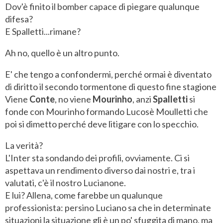
Dov'è finito il bomber capace di piegare qualunque
difesa?
E Spalletti...rimane?
Ah no, quello è un altro punto.
E' che tengo a confondermi, perché ormai è diventato
di diritto il secondo tormentone di questo fine stagione
Viene
Conte
, no viene
Mourinho
, anzi
Spalletti
si
fonde con Mourinho formando Lucosè Moulletti che
poi si dimetto perché deve litigare con lo specchio.
La verità?
L'Inter sta sondando dei profili, ovviamente. Ci si
aspettava un rendimento diverso dai nostri e, tra i
valutati, c'è il nostro Lucianone.
E lui? Allena, come farebbe un qualunque
professionista: persino Luciano sa che in determinate
situazioni la situazione gli è un po' sfuggita di mano, ma