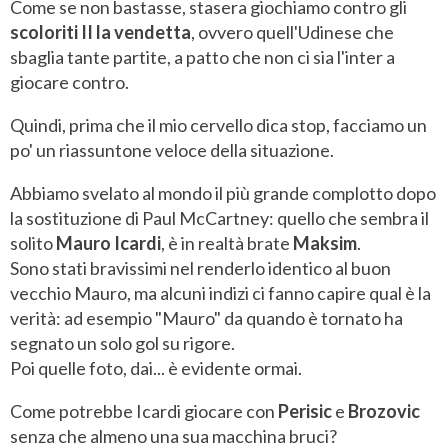
Come se non bastasse, stasera giochiamo contro gli
scoloriti II la vendetta
, ovvero quell'Udinese che
sbaglia tante partite, a patto che non ci sia l'inter a
giocare contro.
Quindi, prima che il mio cervello dica stop, facciamo un
po' un riassuntone veloce della situazione.
Abbiamo svelato al mondo il più grande complotto dopo
la sostituzione di Paul McCartney: quello che sembra il
solito
Mauro Icardi
, è in realtà brate
Maksim
.
Sono stati bravissimi nel renderlo identico al buon
vecchio Mauro, ma alcuni indizi ci fanno capire qual è la
verità: ad esempio "Mauro" da quando è tornato ha
segnato un solo gol su rigore.
Poi quelle foto, dai... è evidente ormai.
Come potrebbe Icardi giocare con
Perisic
e
Brozovic
senza che almeno una sua macchina bruci?