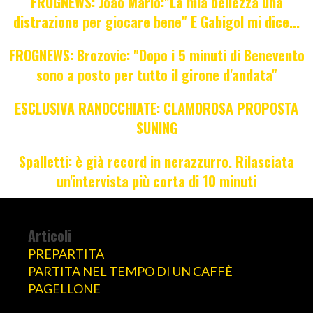
FROGNEWS: Joao Mario:"La mia bellezza una
distrazione per giocare bene" E Gabigol mi dice...
FROGNEWS: Brozovic: "Dopo i 5 minuti di Benevento
sono a posto per tutto il girone d'andata"
ESCLUSIVA RANOCCHIATE: CLAMOROSA PROPOSTA
SUNING
Spalletti: è già record in nerazzurro. Rilasciata
un'intervista più corta di 10 minuti
Articoli
PREPARTITA
PARTITA NEL TEMPO DI UN CAFFÈ
PAGELLONE