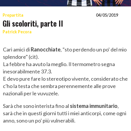
Prepartita
04/05/2019
Gli scoloriti, parte II
Patrick Pecora
Cari amici di
Ranocchiate
, "sto perdendo un po' del mio
splendore" (cit).
La febbre ha avuto la meglio. Il termometro segna
inesorabilmente 37.3.
E devo pure fare lo stereotipo vivente, considerato che
c'ho la testa che sembra perennemente alle prove
nazionali per le vuvuzele.
Sarà che sono interista fino al
sistema immunitario
,
sarà che in questi giorni tutti i miei anticorpi, come ogni
anno, sono un po' più vulnerabili.