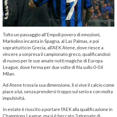
Tolto un passaggio all'Empoli povero di emozioni,
Markolino incanta in Spagna, al Las Palmas, e poi
soprattutto in Grecia, all'AEK Atene, dove riesce a
vincere a sorpresa il campionato greco, qualificandosi
di nuovo per le sue amate notti magiche di Europa
League, dove ferma per due volte di fila sullo 0-0 il
Milan.
Ad Atene trova la sua dimensione, lì si vive il calcio come
piace a lui, senza prendersi troppo sul serio e con molta
impulsività.
In estate è riuscito a portare l'AEK alla qualificazione in
Champions League, ma si è beccato 3 giornate di