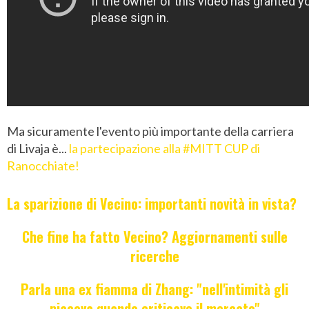
Ma sicuramente l'evento più importante della carriera
di Livaja è...
la partecipazione alla #MITT CUP di
Ranocchiate!
La sparizione di Vecino: importanti novità in vista?
Che fine ha fatto Vecino? Aggiornamenti sulle
ricerche
Parla una ex fiamma di Zhang: "nell'intimità gli
piaceva quando criticavo il mercato"