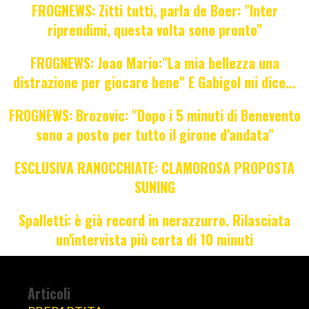
FROGNEWS: Zitti tutti, parla de Boer: "Inter
riprendimi, questa volta sono pronto"
FROGNEWS: Joao Mario:"La mia bellezza una
distrazione per giocare bene" E Gabigol mi dice...
FROGNEWS: Brozovic: "Dopo i 5 minuti di Benevento
sono a posto per tutto il girone d'andata"
ESCLUSIVA RANOCCHIATE: CLAMOROSA PROPOSTA
SUNING
Spalletti: è già record in nerazzurro. Rilasciata
un'intervista più corta di 10 minuti
Articoli