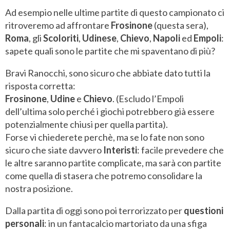
Ad esempio nelle ultime partite di questo campionato ci
ritroveremo ad affrontare
Frosinone
(questa sera),
Roma
, gli
Scoloriti
,
Udinese
,
Chievo
,
Napoli
ed
Empoli
:
sapete quali sono le partite che mi spaventano di più?
Bravi Ranocchi, sono sicuro che abbiate dato tutti la
risposta corretta:
Frosinone
,
Udine
e
Chievo
. (Escludo l’Empoli
dell’ultima solo perché i giochi potrebbero già essere
potenzialmente chiusi per quella partita).
Forse vi chiederete perchè, ma se lo fate non sono
sicuro che siate davvero
Interisti
: facile prevedere che
le altre saranno partite complicate, ma sarà con partite
come quella di stasera che potremo consolidare la
nostra posizione.
Dalla partita di oggi sono poi terrorizzato per
questioni
personali
: in un fantacalcio martoriato da una sfiga