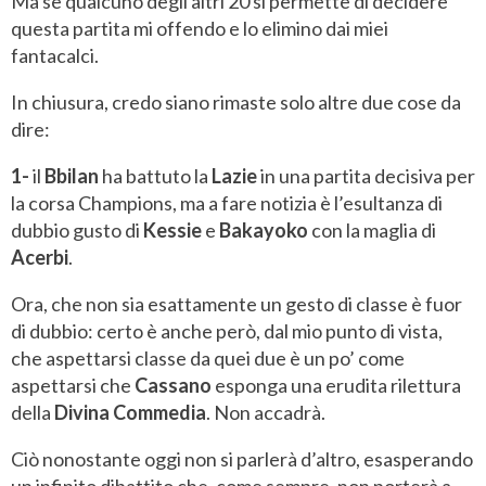
Ma se qualcuno degli altri 20 si permette di decidere
questa partita mi offendo e lo elimino dai miei
fantacalci.
In chiusura, credo siano rimaste solo altre due cose da
dire:
1-
il
Bbilan
ha battuto la
Lazie
in una partita decisiva per
la corsa Champions, ma a fare notizia è l’esultanza di
dubbio gusto di
Kessie
e
Bakayoko
con la maglia di
Acerbi
.
Ora, che non sia esattamente un gesto di classe è fuor
di dubbio: certo è anche però, dal mio punto di vista,
che aspettarsi classe da quei due è un po’ come
aspettarsi che
Cassano
esponga una erudita rilettura
della
Divina Commedia
. Non accadrà.
Ciò nonostante oggi non si parlerà d’altro, esasperando