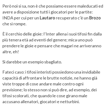
Però noi si sa, non è che possiamo essere maleducati ed
avere a disposizione tutti i giocatori per le partite:
INDA per cui per un
Lautaro
recuperato c’è un
Brozo
che si rompe.
È il cerchio delle gioie: l’Inter allena i suoi tifosi fin dalla
più tenera età ad eventi del genere; mica uno può
prendere le gioie e pensare che magari ne arriveranno
altre, eh!
Si darebbe un esempio sbagliato.
Fateci caso: i tifosi interisti possiedono una invidiabile
capacità di affrontare le brutte notizie, ne hanno già
viste troppe di cose andare male contro ogni
previsione; lo stesso non si può dire, ad esempio, dei
tifosi scolorati, che quando le cose girano male
accusano allenatori, giocatori e netturbini.