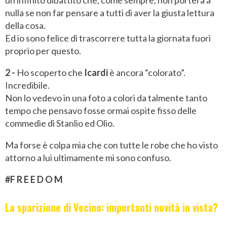
un infinito dibattito che, come sempre, non porterà a
nulla se non far pensare a tutti di aver la giusta lettura
della cosa.
Ed io sono felice di trascorrere tutta la giornata fuori
proprio per questo.
2 -
Ho scoperto che
Icardi
è ancora “colorato”.
Incredibile.
Non lo vedevo in una foto a colori da talmente tanto
tempo che pensavo fosse ormai ospite fisso delle
commedie di Stanlio ed Olio.
Ma forse è colpa mia che con tutte le robe che ho visto
attorno a lui ultimamente mi sono confuso.
#F R E E D O M
La sparizione di Vecino: importanti novità in vista?