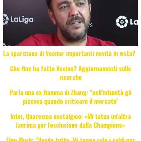
La sparizione di Vecino: importanti novità in vista?
Che fine ha fatto Vecino? Aggiornamenti sulle
ricerche
Parla una ex fiamma di Zhang: "nell'intimità gli
piaceva quando criticavo il mercato"
Inter, Quaresma nostalgico: «Mi tatuo un'altra
lacrima per l'esclusione dalla Champions»
Elon Musk: “Vendo tutto. Mi tengo solo i soldi per