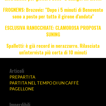
FROGNEWS: Brozovic: "Dopo i 5 minuti di Benevento
sono a posto per tutto il girone d'andata"
ESCLUSIVA RANOCCHIATE: CLAMOROSA PROPOSTA
SUNING
Spalletti: è già record in nerazzurro. Rilasciata
un'intervista più corta di 10 minuti
Articoli
PREPARTITA
PARTITA NEL TEMPO DI UN CAFFÈ
PAGELLONE
Imperdibili