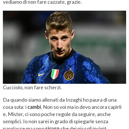
vediamo di non fare cazzate, grazie.
Cucciolo, non fare scherzi.
Da quando siamo allenati da Inzaghi ho paura di una
cosa sola: i
cambi
. Non so voi ma io devo ancora capirli
e, Mister, ci sono poche regole da seguire, anche
semplici. Io non sarei in grado di spiegarle senza
parolacce ma sono
sicuro
che dei piccoli incipit