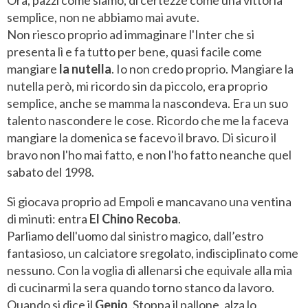
Ora, pazzi come siamo, di certezze come una vittoria
semplice, non ne abbiamo mai avute.
Non riesco proprio ad immaginare l'Inter che si
presenta lì e fa tutto per bene, quasi facile come
mangiare
la nutella
. Io non credo proprio. Mangiare la
nutella però, mi ricordo sin da piccolo, era proprio
semplice, anche se mamma la nascondeva. Era un suo
talento nascondere le cose. Ricordo che me la faceva
mangiare la domenica se facevo il bravo. Di sicuro il
bravo non l'ho mai fatto, e non l'ho fatto neanche quel
sabato del 1998.
Si giocava proprio ad Empoli e mancavano una ventina
di minuti: entra
El Chino Recoba
.
Parliamo dell'uomo dal sinistro magico, dall’estro
fantasioso, un calciatore sregolato, indisciplinato come
nessuno. Con la voglia di allenarsi che equivale alla mia
di cucinarmi la sera quando torno stanco da lavoro.
Quando si dice il
Genio
. Stoppa il pallone, alza lo