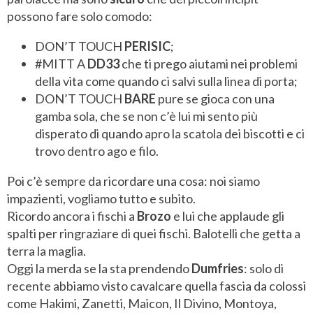
possono fare solo comodo:
DON’T TOUCH
PERISIC
;
#MITT A
DD33
che ti prego aiutami nei problemi
della vita come quando ci salvi sulla linea di porta;
DON’T TOUCH
BARE
pure se gioca con una
gamba sola, che se non c’è lui mi sento più
disperato di quando apro la scatola dei biscotti e ci
trovo dentro ago e filo.
Poi c’è sempre da ricordare una cosa: noi siamo
impazienti, vogliamo tutto e subito.
Ricordo ancora i fischi a
Brozo
e lui che applaude gli
spalti per ringraziare di quei fischi. Balotelli che getta a
terra la maglia.
Oggi la merda se la sta prendendo
Dumfries
: solo di
recente abbiamo visto cavalcare quella fascia da colossi
come Hakimi, Zanetti, Maicon, Il Divino, Montoya,