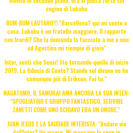
Alonso in secondo piano, ora si punta forte sul
cugino di Lukaku
BUM-BUM LAUTARO!!! "Barcellona? qui mi sento a
casa. Lukaku è un fratello maggiore. Il rapporto
con Icardi? Che la domanda la facciate a me e non
ad Agustina mi riempie di gioia"
Inter, senti che Sensi! Sto tornando quello di inizio
2019. La fiducia di Conte? Stando sul divano ne ho
comunque più di Eriksen. Fai tu."
NAGATOMO, IL SAMURAI AMA ANCORA LA SUA INTER:
"SPOGLIATOIO E GRUPPO FANTASTICO. SERVIRE
ZANETTI COME UNO SCHIAVO ERA UN ONORE."
JUAN JESUS E LA SAUDADE INTERISTA: "Andare via
dall'Inter? Un errore. Mi mancano le cene in