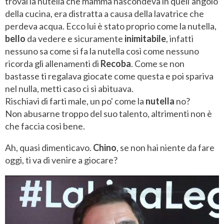
trovai la nutella che mamma nascondeva in quell’angolo
della cucina, era distratta a causa della lavatrice che
perdeva acqua. Ecco lui è stato proprio come la nutella,
bello
da vedere e sicuramente
inimitabile
, infatti
nessuno sa come si fa la nutella così come nessuno
ricorda gli allenamenti di
Recoba
. Come se non
bastasse ti regalava giocate come questa e poi spariva
nel nulla, metti caso ci si abituava.
Rischiavi di farti male, un po' come la
nutella
no?
Non abusarne troppo del suo talento, altrimenti non è
che faccia così bene.
Ah, quasi dimenticavo.
Chino
, se non hai niente da fare
oggi, ti va di venire a giocare?