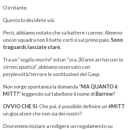
O irritante.
Questo lo decidete voi.
Però, abbiamo notato che sa battere i corner. Almeno
uno in squadra non li batte corti o sul primo palo.
Sono
traguardi, lasciate stare.
Tra un "
voglio
morire
" ed un "
io
a
30
anni
arrivo
con
la
cirrosi
epatica
", abbiamo osservato con
perplessità/terrore le sostituzioni del Gasp.
Non sorge spontanea la domanda "
MA QUANTO è
MITT?
" leggendo sul tabellone il nome di
Barrow
?
OVVIO CHE SI
. Che poi, è possibile definire un #
MITT
un giocatore che non sia dei nostri?
Dovremmo iniziare a redigere un regolamento su