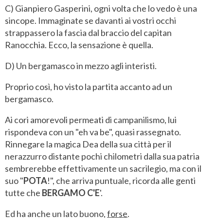
C) Gianpiero Gasperini, ogni volta che lo vedo è una
sincope. Immaginate se davanti ai vostri occhi
strappassero la fascia dal braccio del capitan
Ranocchia. Ecco, la sensazione è quella.
D) Un bergamasco in mezzo agli interisti.
Proprio così, ho visto la partita accanto ad un
bergamasco.
Ai cori amorevoli permeati di campanilismo, lui
rispondeva con un "eh va be", quasi rassegnato.
Rinnegare la magica Dea della sua città per il
nerazzurro distante pochi chilometri dalla sua patria
sembrerebbe effettivamente un sacrilegio, ma con il
suo "
POTA
!", che arriva puntuale, ricorda alle genti
tutte che
BERGAMO
C'E
'.
Ed ha anche un lato buono,
forse
.