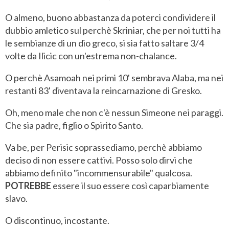
O almeno, buono abbastanza da poterci condividere il
dubbio amletico sul perchè Skriniar, che per noi tutti ha
le sembianze di un dio greco, si sia fatto saltare 3/4
volte da Ilicic con un'estrema non-chalance.
O perchè Asamoah nei primi 10' sembrava Alaba, ma nei
restanti 83' diventava la reincarnazione di Gresko.
Oh, meno male che non c'è nessun Simeone nei paraggi.
Che sia padre, figlio o Spirito Santo.
Va be, per Perisic soprassediamo, perchè abbiamo
deciso di non essere cattivi. Posso solo dirvi che
abbiamo definito "incommensurabile" qualcosa.
POTREBBE
essere il suo essere così caparbiamente
slavo.
O discontinuo, incostante.