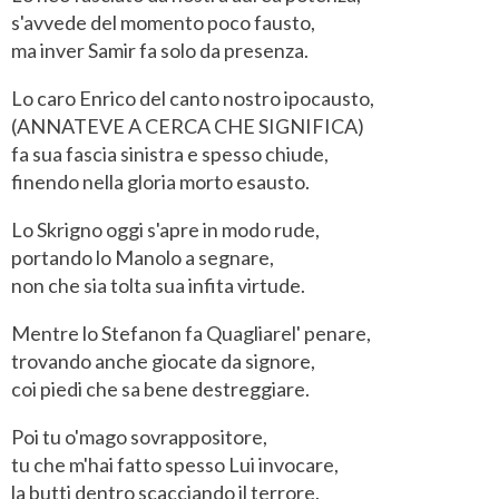
s'avvede del momento poco fausto,
ma inver Samir fa solo da presenza.
Lo caro Enrico del canto nostro ipocausto,
(ANNATEVE A CERCA CHE SIGNIFICA)
fa sua fascia sinistra e spesso chiude,
finendo nella gloria morto esausto.
Lo Skrigno oggi s'apre in modo rude,
portando lo Manolo a segnare,
non che sia tolta sua infita virtude.
Mentre lo Stefanon fa Quagliarel' penare,
trovando anche giocate da signore,
coi piedi che sa bene destreggiare.
Poi tu o'mago sovrappositore,
tu che m'hai fatto spesso Lui invocare,
la butti dentro scacciando il terrore.