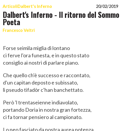
Articoli
Dalbert's Inferno
20/02/2019
Dalbert's Inferno - Il ritorno del Sommo
Poeta
Francesco Veltri
Forse seimila miglia di lontano
ci ferve l'ora funesta, e in questo stato
consiglio ai nostri di parlare piano.
Che quello ch'è successo e raccontato,
d'un capitan deposto e subissato,
li pseudo tifadòr c'han banchettato.
Però 'l trentaseienne indiavolato,
portando Doria in nostra gran fortezza,
ci fa tornar pensiero al campionato.
Lo neo fasciato da nostra aurea potenza,