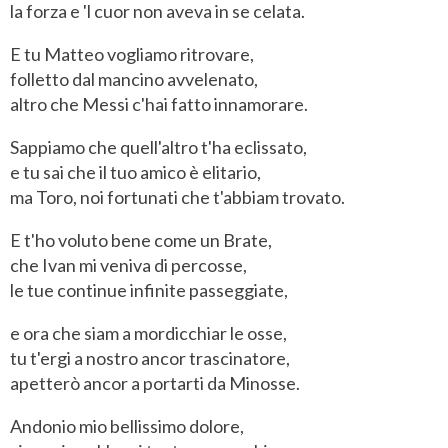
la forza e 'l cuor non aveva in se celata.
E tu Matteo vogliamo ritrovare,
folletto dal mancino avvelenato,
altro che Messi c'hai fatto innamorare.
Sappiamo che quell'altro t'ha eclissato,
e tu sai che il tuo amico è elitario,
ma Toro, noi fortunati che t'abbiam trovato.
E t'ho voluto bene come un Brate,
che Ivan mi veniva di percosse,
le tue continue infinite passeggiate,
e ora che siam a mordicchiar le osse,
tu t'ergi a nostro ancor trascinatore,
apetterò ancor a portarti da Minosse.
Andonio mio bellissimo dolore,