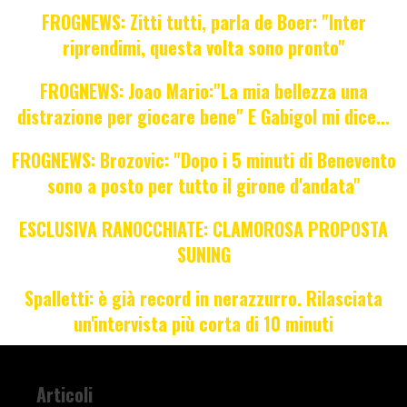
FROGNEWS: Zitti tutti, parla de Boer: "Inter
riprendimi, questa volta sono pronto"
FROGNEWS: Joao Mario:"La mia bellezza una
distrazione per giocare bene" E Gabigol mi dice...
FROGNEWS: Brozovic: "Dopo i 5 minuti di Benevento
sono a posto per tutto il girone d'andata"
ESCLUSIVA RANOCCHIATE: CLAMOROSA PROPOSTA
SUNING
Spalletti: è già record in nerazzurro. Rilasciata
un'intervista più corta di 10 minuti
Articoli