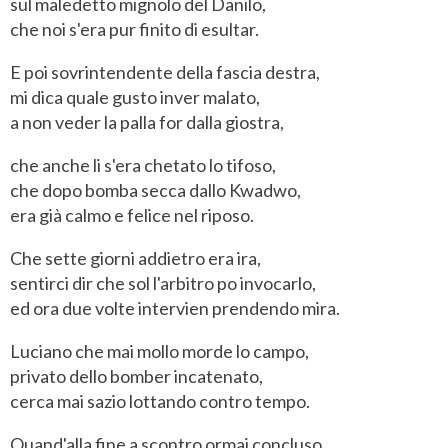
sul maledetto mignolo del Danilo,
che noi s'era pur finito di esultar.
E poi sovrintendente della fascia destra,
mi dica quale gusto inver malato,
a non veder la palla for dalla giostra,
che anche li s'era chetato lo tifoso,
che dopo bomba secca dallo Kwadwo,
era già calmo e felice nel riposo.
Che sette giorni addietro era ira,
sentirci dir che sol l'arbitro po invocarlo,
ed ora due volte intervien prendendo mira.
Luciano che mai mollo morde lo campo,
privato dello bomber incatenato,
cerca mai sazio lottando contro tempo.
Quand'alla fine a scontro ormai concluso,