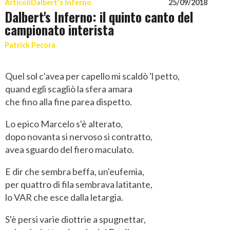
Articoli
Dalbert's Inferno
25/09/2018
Dalbert's Inferno: il quinto canto del
campionato interista
Patrick Pecora
Quel sol c'avea per capello mi scaldò 'l petto,
quand egli scagliò la sfera amara
che fino alla fine parea dispetto.
Lo epico Marcelo s'è alterato,
dopo novanta si nervoso si contratto,
avea sguardo del fiero maculato.
E dir che sembra beffa, un'eufemia,
per quattro di fila sembrava latitante,
lo VAR che esce dalla letargia.
S'è persi varie diottrie a spugnettar,