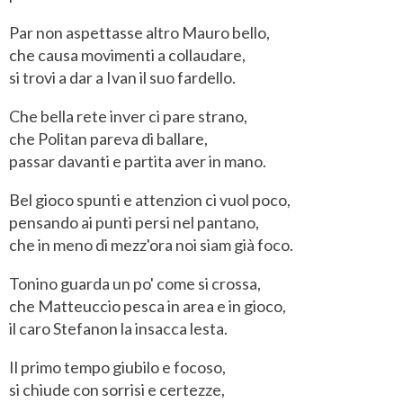
Par non aspettasse altro Mauro bello,
che causa movimenti a collaudare,
si trovi a dar a Ivan il suo fardello.
Che bella rete inver ci pare strano,
che Politan pareva di ballare,
passar davanti e partita aver in mano.
Bel gioco spunti e attenzion ci vuol poco,
pensando ai punti persi nel pantano,
che in meno di mezz'ora noi siam già foco.
Tonino guarda un po' come si crossa,
che Matteuccio pesca in area e in gioco,
il caro Stefanon la insacca lesta.
Il primo tempo giubilo e focoso,
si chiude con sorrisi e certezze,