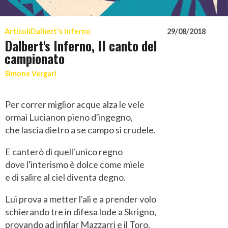
Articoli
Dalbert's Inferno
29/08/2018
Dalbert's Inferno, II canto del
campionato
Simone Vergari
Per correr miglior acque alza le vele
ormai Lucianon pieno d'ingegno,
che lascia dietro a se campo si crudele.
E canterò di quell'unico regno
dove l'interismo è dolce come miele
e di salire al ciel diventa degno.
Lui prova a metter l'ali e a prender volo
schierando tre in difesa lode a Skrigno,
provando ad infilar Mazzarri e il Toro.