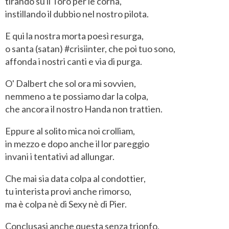
tirando su il Toro per le corna,
instillando il dubbio nel nostro pilota.
E qui la nostra morta poesì resurga,
o santa (satan) #crisiinter, che poi tuo sono,
affonda i nostri canti e via di purga.
O' Dalbert che sol ora mi sovvien,
nemmeno a te possiamo dar la colpa,
che ancora il nostro Handa non trattien.
Eppure al solito mica noi crolliam,
in mezzo e dopo anche il lor pareggio
invani i tentativi ad allungar.
Che mai sia data colpa al condottier,
tu interista provi anche rimorso,
ma è colpa nè di Sexy nè di Pier.
Conclusasi anche questa senza trionfo,