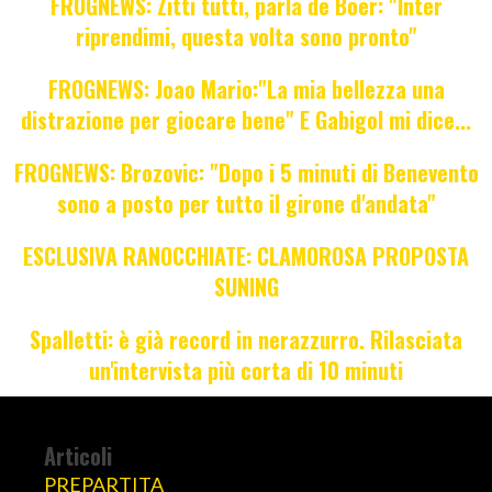
FROGNEWS: Zitti tutti, parla de Boer: "Inter
riprendimi, questa volta sono pronto"
FROGNEWS: Joao Mario:"La mia bellezza una
distrazione per giocare bene" E Gabigol mi dice...
FROGNEWS: Brozovic: "Dopo i 5 minuti di Benevento
sono a posto per tutto il girone d'andata"
ESCLUSIVA RANOCCHIATE: CLAMOROSA PROPOSTA
SUNING
Spalletti: è già record in nerazzurro. Rilasciata
un'intervista più corta di 10 minuti
Articoli
PREPARTITA