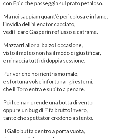
con Epic che passeggia sul prato petaloso.
Ma noi sappiam quant'è pericolosa e infame,
l'invidia dell'allenator cacciato,
vedi il caro Gasperin reflusso e catrame.
Mazzarri allor al balzo l'occasione,
visto il meteo non ha il modo di giustificar,
e minaccia tutti di doppia sessione.
Pur ver che noi rientriamo male,
e sfortuna volse infortunar gli esterni,
che il Toro entra e subito a penare.
Poi Iceman prende una botta di vento,
oppure un bug di Fifa brutto invero,
tanto che spettator credono a stento.
Il Gallo butta dentro a porta vuota,