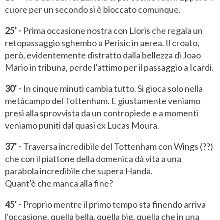
cuore per un secondo si è bloccato comunque.
25' -
Prima occasione nostra con Lloris che regala un
retopassaggio sghembo a Perisic in aerea. Il croato,
però, evidentemente distratto dalla bellezza di Joao
Mario in tribuna, perde l'attimo per il passaggio a Icardi.
30' -
In cinque minuti cambia tutto. Si gioca solo nella
metàcampo del Tottenham. E giustamente veniamo
presi alla sprovvista da un contropiede e a momenti
veniamo puniti dal quasi ex Lucas Moura.
37' -
Traversa incredibile del Tottenham con Wings (??)
che con il piattone della domenica dà vita a una
parabola incredibile che supera Handa.
Quant'è che manca alla fine?
45' -
Proprio mentre il primo tempo sta finendo arriva
l'occasione, quella bella, quella big, quella che in una