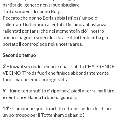
partita del genere non si può sbagliare.
Tutto sui piedi di nonno Borja.
Peccato che nonno Borja abbia i riflessi un pelo
rallentati. Un tantino rallentati. Diciamo abbastanza
rallentati per far sì che nel momento in ciò il nostro
nonno spagnolo si decide a tirare il Tottenham ha già
portato il contropiede nella nostra area.
Secondo tempo
3' -
Inizia il secondo tempo e quasi subito L'HA PRENDE
VECINO. Tiro da fuori che finisce abbondantemente
fuori, ma che emozioni ogni volta.
5' -
Kane tenta subito di riportarci piedi a terra, ma il tiro
è centrale e Handa fa buona guardia.
14' -
Comunque questo arbitro sta iniziando a fischiare
un po' troppo per il Tottenham o sbaglio?