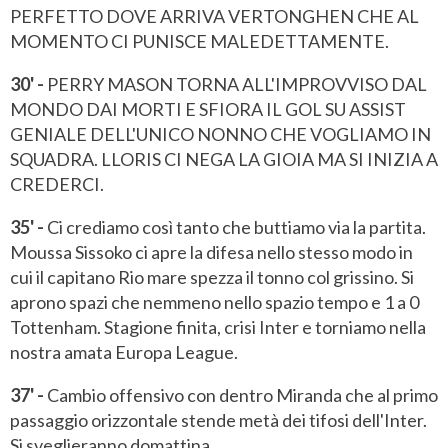
PERFETTO DOVE ARRIVA VERTONGHEN CHE AL
MOMENTO CI PUNISCE MALEDETTAMENTE.
30' -
PERRY MASON TORNA ALL'IMPROVVISO DAL
MONDO DAI MORTI E SFIORA IL GOL SU ASSIST
GENIALE DELL'UNICO NONNO CHE VOGLIAMO IN
SQUADRA. LLORIS CI NEGA LA GIOIA MA SI INIZIA A
CREDERCI.
35' -
Ci crediamo così tanto che buttiamo via la partita.
Moussa Sissoko ci apre la difesa nello stesso modo in
cui il capitano Rio mare spezza il tonno col grissino. Si
aprono spazi che nemmeno nello spazio tempo e 1 a 0
Tottenham. Stagione finita, crisi Inter e torniamo nella
nostra amata Europa League.
37' -
Cambio offensivo con dentro Miranda che al primo
passaggio orizzontale stende metà dei tifosi dell'Inter.
Si sveglieranno domattina.