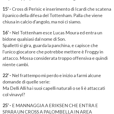
15' -
Cross di Perisic e inserimento di Icardi che scatena
il panico della difesa del Tottenham. Palla che viene
chiusa in calcio d'angolo, ma noi ci siamo.
16' -
Nel Tottenham esce Lucas Moura ed entra un
bidone qualsiasi dal nome di Son.
Spalletti si gira, guarda la panchina, e capisce che
l'unico giocatore che potrebbe mettere è Froggy in
attacco. Mossa considerata troppo offensiva e quindi
niente cambi.
22' -
Nel frattempo mi perdo e inizio a farmi alcune
domande di quelle serie:
Ma Delli Alli ha i suoi capelli naturali o se li è attaccati
col vinavyl?
25' -
E MANNAGGIA A ERIKSEN CHE ENTRA E
SPARA UN CROSS A PALOMBELLA IN AREA