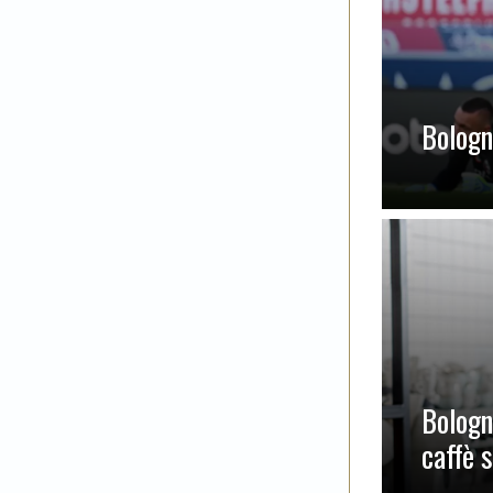
Bologna
Bologn
caffè 