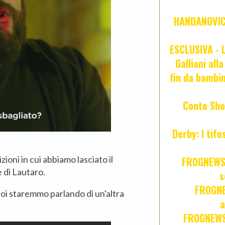
HANDANOVIC:
ESCLUSIVA - L
Galliani all
fin da bambin
Conte Sho
Derby: I tif
oni in cui abbiamo lasciato il
FROGNEWS:
e di Lautaro.
s
FROGNE
oi staremmo parlando di un'altra
a
FROGNEWS: