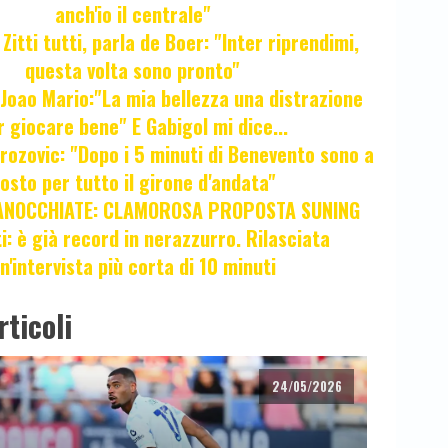
anch'io il centrale"
itti tutti, parla de Boer: "Inter riprendimi,
questa volta sono pronto"
oao Mario:"La mia bellezza una distrazione
r giocare bene" E Gabigol mi dice...
ozovic: "Dopo i 5 minuti di Benevento sono a
osto per tutto il girone d'andata"
ANOCCHIATE: CLAMOROSA PROPOSTA SUNING
ti: è già record in nerazzurro. Rilasciata
n'intervista più corta di 10 minuti
rticoli
24/05/2026