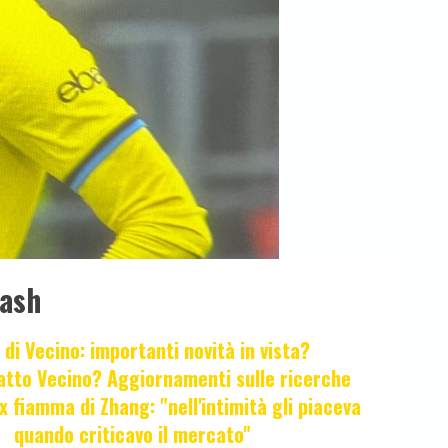
lash
 di Vecino: importanti novità in vista?
fatto Vecino? Aggiornamenti sulle ricerche
x fiamma di Zhang: "nell'intimità gli piaceva
quando criticavo il mercato"