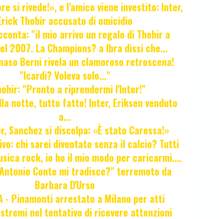
e si rivede!», e l'amico viene investito: Inter,
Erick Thohir accusato di omicidio
cconta: "il mio arrivo un regalo di Thohir a
el 2007. La Champions? a Ibra dissi che...
maso Berni rivela un clamoroso retroscena!
"Icardi? Voleva solo..."
hir: "Pronto a riprendermi l'Inter!"
la notte, tutto fatto! Inter, Eriksen venduto
a...
r, Sanchez si discolpa: «È stato Caressa!»
ivo: chi sarei diventato senza il calcio? Tutti
sica rock, io ho il mio modo per caricarmi....
"Antonio Conte mi tradisce?" terremoto da
Barbara D'Urso
- Pinamonti arrestato a Milano per atti
estremi nel tentativo di ricevere attenzioni