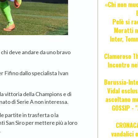
«Chi non muor
Pelè si ra
Moratti n
Inter, Tom
 chi deve andare da uno bravo
Clamoroso Tho
Incontro nel
r Fifino dallo specialista Ivan
Borussia-Inte
Vidal esclus
a vittoria della Champions e di
ascoltano mu
ato di Serie A non interessa.
GOSSIP - 
e partite in trasferta o la
i San Siro per mettere più a loro
CRONACA 
.
vandalici 