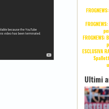
FROGNEWS: Z
FROGNEWS: J
pe
FROGNEWS: Br
p
ESCLUSIVA R
Spallet
u
Ultimi a