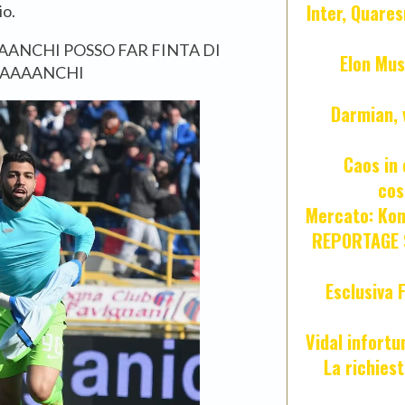
Inter, Quares
io.
AAANCHI POSSO FAR FINTA DI
Elon Mus
AAAAANCHI
Darmian, 
Caos in 
cos
Mercato: Kond
REPORTAGE S
Esclusiva 
Vidal infort
La richies