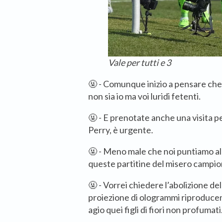
Vale per tutti e 3
🤬 - Comunque inizio a pensare che
non sia io ma voi luridi fetenti.
🤬 - E prenotate anche una visita pe
Perry, è urgente.
🤬 - Meno male che noi puntiamo all
queste partitine del misero campion
🤬 - Vorrei chiedere l’abolizione dell
proiezione di ologrammi riproducent
agio quei figli di fiori non profumati