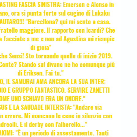
STING FASCIA SINISTRA: Emerson e Alonso in
no, ora si punta forte sul cugino di Lukaku
UTARO!!! "Barcellona? qui mi sento a casa.
ratello maggiore. Il rapporto con Icardi? Che
a facciate a me e non ad Agustina mi riempie
di gioia"
 che Sensi! Sto tornando quello di inizio 2019.
i Conte? Stando sul divano ne ho comunque più
di Eriksen. Fai tu."
, IL SAMURAI AMA ANCORA LA SUA INTER:
IO E GRUPPO FANTASTICO. SERVIRE ZANETTI
OME UNO SCHIAVO ERA UN ONORE."
SUS E LA SAUDADE INTERISTA: "Andare via
Un errore. Mi mancano le cene in silenzio con
dreolli. E il derby con l'alberello..."
KIMI: "È un periodo di assestamento. Tanti