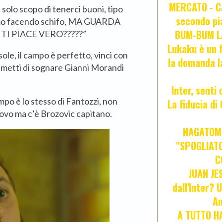
MERCATO - CA
 solo scopo di tenerci buoni, tipo
secondo pia
iamo facendo schifo, MA GUARDA
BUM-BUM LA
TI PIACE VERO?????”
Lukaku è un f
 sole, il campo è perfetto, vinci con
la domanda l
e smetti di sognare Gianni Morandi
Inter, senti
campo è lo stesso di Fantozzi, non
La fiducia d
nuovo ma c’è Brozovic capitano.
NAGATOMO
"SPOGLIATO
C
JUAN JE
dall'Inter? 
An
A TUTTO HA