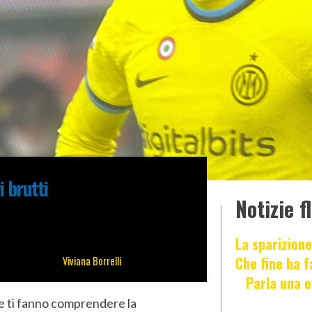
i brutti
Notizie f
La sparizione
Che fine ha 
Viviana Borrelli
Parla una e
he ti fanno comprendere la