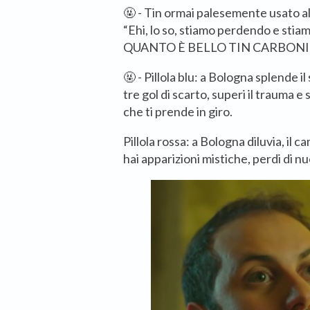
🤬 - Tin ormai palesemente usato al
“Ehi, lo so, stiamo perdendo e st
QUANTO È BELLO TIN CARBONI 
🤬 - Pillola blu: a Bologna splende il
tre gol di scarto, superi il trauma 
che ti prende in giro.
Pillola rossa: a Bologna diluvia, il 
hai apparizioni mistiche, perdi di 