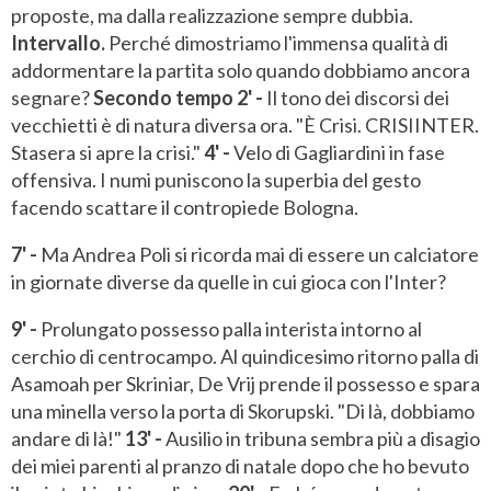
proposte, ma dalla realizzazione sempre dubbia.
Intervallo.
Perché dimostriamo l'immensa qualità di
addormentare la partita solo quando dobbiamo ancora
segnare?
Secondo tempo
2' -
Il tono dei discorsi dei
vecchietti è di natura diversa ora. "È Crisi. CRISIINTER.
Stasera si apre la crisi."
4' -
Velo di Gagliardini in fase
offensiva. I numi puniscono la superbia del gesto
facendo scattare il contropiede Bologna.
7' -
Ma Andrea Poli si ricorda mai di essere un calciatore
in giornate diverse da quelle in cui gioca con l'Inter?
9' -
Prolungato possesso palla interista intorno al
cerchio di centrocampo. Al quindicesimo ritorno palla di
Asamoah per Skriniar, De Vrij prende il possesso e spara
una minella verso la porta di Skorupski. "Di là, dobbiamo
andare di là!"
13' -
Ausilio in tribuna sembra più a disagio
dei miei parenti al pranzo di natale dopo che ho bevuto