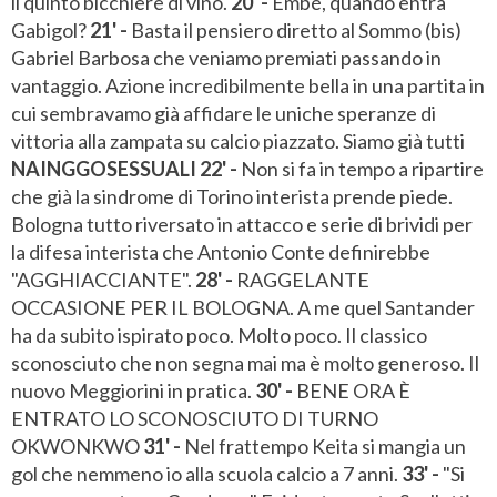
il quinto bicchiere di vino.
20' -
Embé, quando entra
Gabigol?
21' -
Basta il pensiero diretto al Sommo (bis)
Gabriel Barbosa che veniamo premiati passando in
vantaggio. Azione incredibilmente bella in una partita in
cui sembravamo già affidare le uniche speranze di
vittoria alla zampata su calcio piazzato. Siamo già tutti
NAINGGOSESSUALI
22' -
Non si fa in tempo a ripartire
che già la sindrome di Torino interista prende piede.
Bologna tutto riversato in attacco e serie di brividi per
la difesa interista che Antonio Conte definirebbe
"AGGHIACCIANTE".
28' -
RAGGELANTE
OCCASIONE PER IL BOLOGNA. A me quel Santander
ha da subito ispirato poco. Molto poco. Il classico
sconosciuto che non segna mai ma è molto generoso. Il
nuovo Meggiorini in pratica.
30' -
BENE ORA È
ENTRATO LO SCONOSCIUTO DI TURNO
OKWONKWO
31' -
Nel frattempo Keita si mangia un
gol che nemmeno io alla scuola calcio a 7 anni.
33' -
"Si