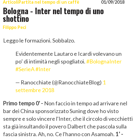
Articoli
Partita nel tempo di un caffè
01/09/2018
Bologna - Inter nel tempo di uno
shottino
Filippo Peci
Leggo le formazioni. Sobbalzo.
Evidentemente Lautaro e Icardi volevano un
po’ di intimità negli spogliatoi.
#BolognaInter
#SerieA
#Inter
— Ranocchiate (@RanocchiateBlog)
1
settembre 2018
Primo tempo
0' -
Non faccio in tempo ad arrivare nel
bar dei China sponsorizzato Suning dove ho visto
sempre e solo vincere l'Inter, che il circolo di vecchietti
sta già insultando il povero Dalbert che pascola sulla
fascia sinistra. Ah, no. Ce l'hanno con Asamoah.
1’ -