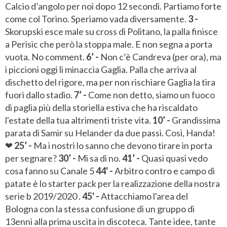
Calcio d’angolo per noi dopo 12 secondi. Partiamo forte
come col Torino. Speriamo vada diversamente.
3 -
Skorupski esce male su cross di Politano, la palla finisce
a Perisic che però la stoppa male. E non segna a porta
vuota. No comment.
6’ -
Non c’è Candreva (per ora), ma
i piccioni oggi li minaccia Gaglia. Palla che arriva al
dischetto del rigore, ma per non rischiare Gaglia la tira
fuori dallo stadio.
7’ -
Come non detto, siamo un fuoco
di paglia più della storiella estiva che ha riscaldato
l'estate della tua altrimenti triste vita.
10’ -
Grandissima
parata di Samir su Helander da due passi. Così, Handa!
❤
25’ -
Ma i nostri lo sanno che devono tirare in porta
per segnare?
30’ -
Mi sa di no.
41’ -
Quasi quasi vedo
cosa fanno su Canale 5
44' -
Arbitro contro e campo di
patate è lo starter pack per la realizzazione della nostra
serie b 2019/2020 .
45' -
Attacchiamo l'area del
Bologna con la stessa confusione di un gruppo di
13enni alla prima uscita in discoteca. Tante idee, tante