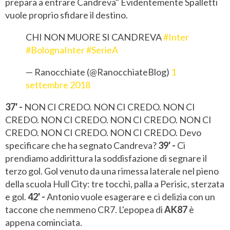
prepara a entrare Candreva" Evidentemente Spalletti
vuole proprio sfidare il destino.
CHI NON MUORE SI CANDREVA
#Inter
#BolognaInter
#SerieA
— Ranocchiate (@RanocchiateBlog)
1
settembre 2018
37' -
NON CI CREDO. NON CI CREDO. NON CI
CREDO. NON CI CREDO. NON CI CREDO. NON CI
CREDO. NON CI CREDO. NON CI CREDO. Devo
specificare che ha segnato Candreva?
39' -
Ci
prendiamo addirittura la soddisfazione di segnare il
terzo gol. Gol venuto da una rimessa laterale nel pieno
della scuola Hull City: tre tocchi, palla a Perisic, sterzata
e gol.
42' -
Antonio vuole esagerare e ci delizia con un
taccone che nemmeno CR7. L'epopea di
AK87
è
appena cominciata.