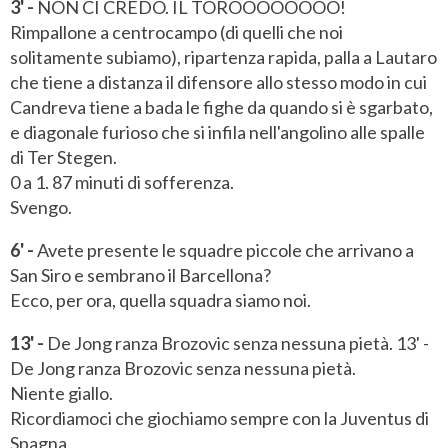
3' -
NON CI CREDO. IL TOROOOOOOOO!
Rimpallone a centrocampo (di quelli che noi
solitamente subiamo), ripartenza rapida, palla a Lautaro
che tiene a distanza il difensore allo stesso modo in cui
Candreva tiene a bada le fighe da quando si è sgarbato,
e diagonale furioso che si infila nell'angolino alle spalle
di Ter Stegen.
0 a 1. 87 minuti di sofferenza.
Svengo.
6' -
Avete presente le squadre piccole che arrivano a
San Siro e sembrano il Barcellona?
Ecco, per ora, quella squadra siamo noi.
13' -
De Jong ranza Brozovic senza nessuna pietà. 13' -
De Jong ranza Brozovic senza nessuna pietà.
Niente giallo.
Ricordiamoci che giochiamo sempre con la Juventus di
Spagna.