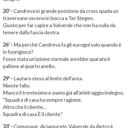
20' -
Candreva in grande posizione da cross spada un
traversone osceno in bocca a Ter Stegen.
Giusto per far capire a Valverde che non ha nulla da
tenere dalla fascia destra.
26' -
Ma perché Candreva fa gli eurogol solo quando è
in fuorigioco?
Fosse stata un'azione normale avrebbe sparato il
pallone al quarto anello..
29' -
Lautaro steso al limite dell'area.
Niente fallo.
Manco il trentesimo e siamo già all'arbitraggio indegno.
"Squadra di casa ha sempre ragione.
Altro che il cliente...
Squadra di casa È il cliente."
33' -
Comunque, diciamocelo, Valverde da dietro è