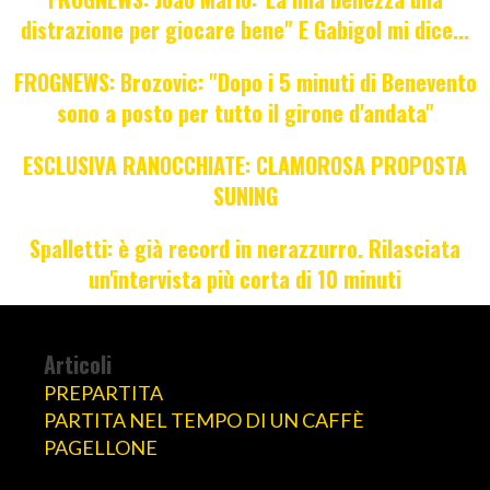
distrazione per giocare bene" E Gabigol mi dice...
FROGNEWS: Brozovic: "Dopo i 5 minuti di Benevento
sono a posto per tutto il girone d'andata"
ESCLUSIVA RANOCCHIATE: CLAMOROSA PROPOSTA
SUNING
Spalletti: è già record in nerazzurro. Rilasciata
un'intervista più corta di 10 minuti
Articoli
PREPARTITA
PARTITA NEL TEMPO DI UN CAFFÈ
PAGELLONE