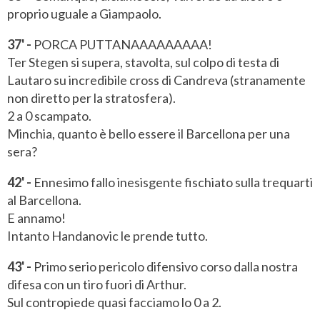
proprio uguale a Giampaolo.
37' -
PORCA PUTTANAAAAAAAAA!
Ter Stegen si supera, stavolta, sul colpo di testa di
Lautaro su incredibile cross di Candreva (stranamente
non diretto per la stratosfera).
2 a 0 scampato.
Minchia, quanto è bello essere il Barcellona per una
sera?
42' -
Ennesimo fallo inesisgente fischiato sulla trequarti
al Barcellona.
E annamo!
Intanto Handanovic le prende tutto.
43' -
Primo serio pericolo difensivo corso dalla nostra
difesa con un tiro fuori di Arthur.
Sul contropiede quasi facciamo lo 0 a 2.