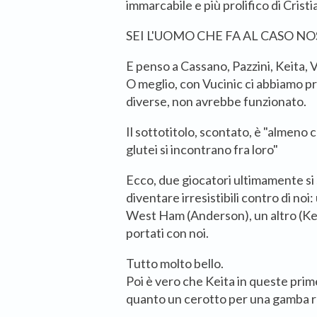
immarcabile e più prolifico di Cris
SEI L'UOMO CHE FA AL CASO N
E penso a Cassano, Pazzini, Keita, V
O meglio, con Vucinic ci abbiamo 
diverse, non avrebbe funzionato.
Il sottotitolo, scontato, è "almeno co
glutei si incontrano fra loro"
Ecco, due giocatori ultimamente s
diventare irresistibili contro di noi
West Ham (Anderson), un altro (Kei
portati con noi.
Tutto molto bello.
Poi è vero che Keita in queste prim
quanto un cerotto per una gamba ro