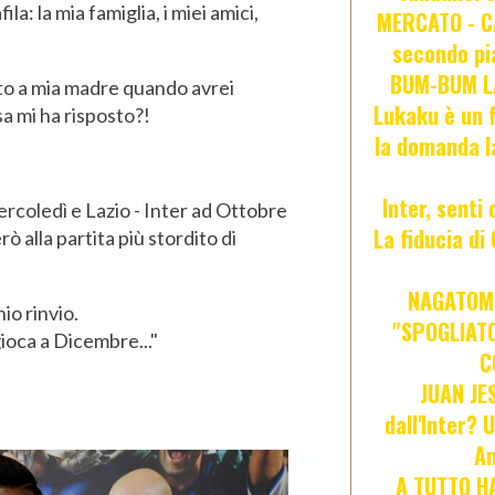
la: la mia famiglia, i miei amici,
MERCATO - CA
secondo pia
BUM-BUM LA
sto a mia madre quando avrei
Lukaku è un f
sa mi ha risposto?!
la domanda l
Inter, senti
Mercoledì e Lazio - Inter ad Ottobre
La fiducia d
alla partita più stordito di
NAGATOMO
hio rinvio.
"SPOGLIATO
ioca a Dicembre..."
C
JUAN JE
dall'Inter? 
An
A TUTTO HA