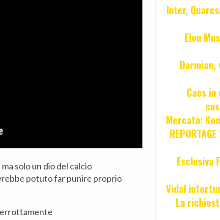
Inter, Quares
Elon Mus
Darmian, 
Caos in 
cos
Mercato: Kond
REPORTAGE S
Esclusiva 
ma solo un dio del calcio
vrebbe potuto far punire proprio
Vidal infort
La richies
interrottamente