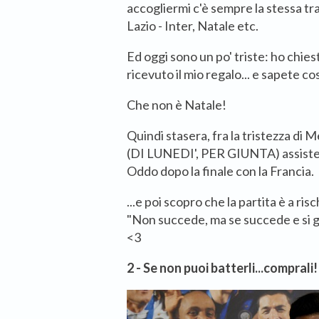
accogliermi c'è sempre la stessa trafi
Lazio - Inter, Natale etc.
Ed oggi sono un po' triste: ho chie
ricevuto il mio regalo... e sapete co
Che non è Natale!
Quindi stasera, fra la tristezza di 
(DI LUNEDI', PER GIUNTA) assisterò 
Oddo dopo la finale con la Francia.
...e poi scopro che la partita è a risc
"Non succede, ma se succede e si g
<3
2 - Se non puoi batterli...comprali!