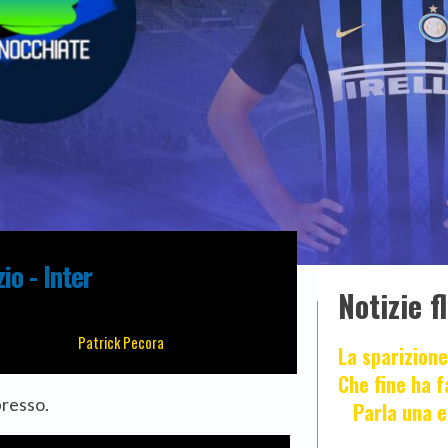
io - Inter
Notizie f
Patrick Pecora
La sparizione
Che fine ha 
presso.
Parla una e