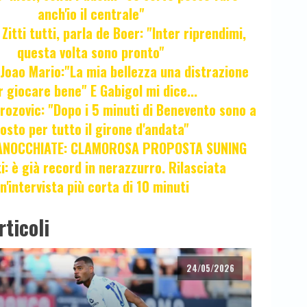
anch'io il centrale"
itti tutti, parla de Boer: "Inter riprendimi,
questa volta sono pronto"
oao Mario:"La mia bellezza una distrazione
r giocare bene" E Gabigol mi dice...
ozovic: "Dopo i 5 minuti di Benevento sono a
osto per tutto il girone d'andata"
ANOCCHIATE: CLAMOROSA PROPOSTA SUNING
ti: è già record in nerazzurro. Rilasciata
n'intervista più corta di 10 minuti
rticoli
24/05/2026