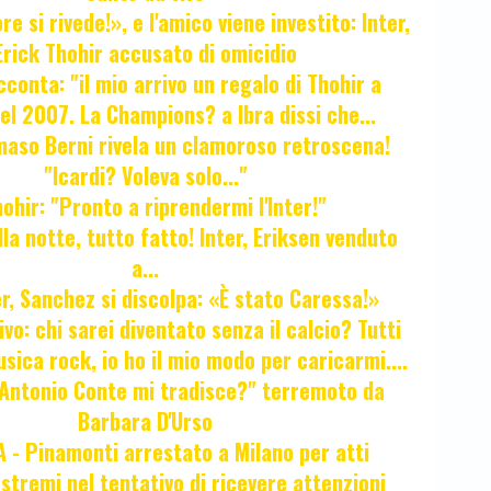
e si rivede!», e l'amico viene investito: Inter,
Erick Thohir accusato di omicidio
cconta: "il mio arrivo un regalo di Thohir a
el 2007. La Champions? a Ibra dissi che...
maso Berni rivela un clamoroso retroscena!
"Icardi? Voleva solo..."
hir: "Pronto a riprendermi l'Inter!"
la notte, tutto fatto! Inter, Eriksen venduto
a...
r, Sanchez si discolpa: «È stato Caressa!»
ivo: chi sarei diventato senza il calcio? Tutti
sica rock, io ho il mio modo per caricarmi....
"Antonio Conte mi tradisce?" terremoto da
Barbara D'Urso
- Pinamonti arrestato a Milano per atti
estremi nel tentativo di ricevere attenzioni