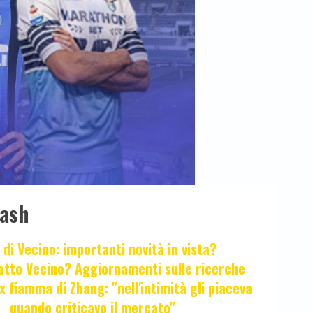
lash
 di Vecino: importanti novità in vista?
fatto Vecino? Aggiornamenti sulle ricerche
x fiamma di Zhang: "nell'intimità gli piaceva
quando criticavo il mercato"