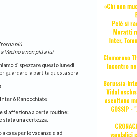
«Chi non muor
Pelè si ra
Moratti n
Inter, Tom
itorna più
a Vecino e non più a lui
Clamoroso Tho
hiamo di spezzare questo lunedì
Incontro nel
per guardare la partita questa sera
Borussia-Inte
e
Vidal esclus
ascoltano mu
GOSSIP - 
e si affeziona a certe routine:
 stata una certezza.
CRONACA 
 a casa per le vacanze e ad
vandalici 