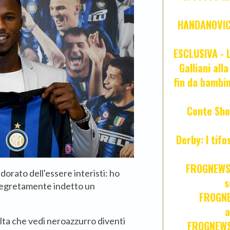
HANDANOVIC:
ESCLUSIVA - L
Galliani all
fin da bambin
Conte Sho
Derby: I tif
FROGNEWS:
orato dell'essere interisti: ho
s
 segretamente indetto un
FROGNE
a
olta che vedi neroazzurro diventi
FROGNEWS: