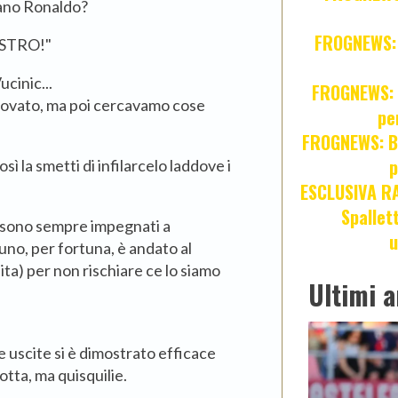
tiano Ronaldo?
FROGNEWS: Z
OSTRO!"
ucinic...
FROGNEWS: J
provato, ma poi cercavamo cose
pe
FROGNEWS: Br
p
sì la smetti di infilarcelo laddove i
ESCLUSIVA R
Spallet
i sono sempre impegnati a
u
: uno, per fortuna, è andato al
ta) per non rischiare ce lo siamo
Ultimi a
e uscite si è dimostrato efficace
tta, ma quisquilie.