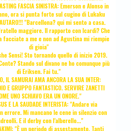
STING FASCIA SINISTRA: Emerson e Alonso in
no, ora si punta forte sul cugino di Lukaku
UTARO!!! "Barcellona? qui mi sento a casa.
ratello maggiore. Il rapporto con Icardi? Che
a facciate a me e non ad Agustina mi riempie
di gioia"
 che Sensi! Sto tornando quello di inizio 2019.
i Conte? Stando sul divano ne ho comunque più
di Eriksen. Fai tu."
, IL SAMURAI AMA ANCORA LA SUA INTER:
IO E GRUPPO FANTASTICO. SERVIRE ZANETTI
OME UNO SCHIAVO ERA UN ONORE."
SUS E LA SAUDADE INTERISTA: "Andare via
Un errore. Mi mancano le cene in silenzio con
dreolli. E il derby con l'alberello..."
KIMI: "È un periodo di assestamento. Tanti