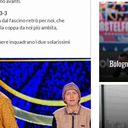
amo avanti.
3-3
 dal fascino retrò per noi, che
a coppa da noi più ambita,
mere inquadrano i due solarissimi
Bologna