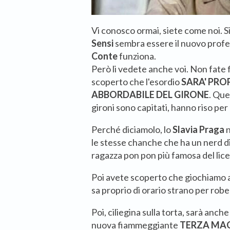
Vi conosco ormai, siete come noi. Si
Sensi
sembra essere il nuovo profeta
Conte
funziona.
Però li vedete anche voi. Non fate f
scoperto che l'esordio
SARA' PRO
ABBORDABILE DEL GIRONE
. Que
gironi sono capitati, hanno riso per
Perché diciamolo, lo
Slavia Praga
n
le stesse chanche che ha un nerd 
ragazza pon pon più famosa del lic
Poi avete scoperto che giochiamo 
sa proprio di orario strano per robe
Poi, ciliegina sulla torta, sarà anche
nuova fiammeggiante
TERZA MA