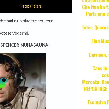
La sparizione
Che fine ha 
Patrick Pecora
Parla una e
 che mai è un piacere scrivere
Inter, Quares
potete vedermi.
Elon Mus
DSPENCERINUNASAUNA
.
Darmian, 
Caos in 
cos
Mercato: Kond
REPORTAGE S
Esclusiva 