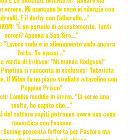
SUS E LA SAUDADE INTERISTA: "Andare via
Un errore. Mi mancano le cene in silenzio con
dreolli. E il derby con l'alberello..."
KIMI: "È un periodo di assestamento. Tanti
errori? Appena a San Siro..."
 "Lavoro sodo e in allenamento vado ancora
forte. Se avessi..."
e verità di Eriksen: "Mi manda Hodgson!"
a Pinetina si racconta in esclusiva: "Interista
o. Il Milan fu un piano studiato a tavolino con
Peppino Prisco"
ck: Cambio modulo in arrivo. "Ci serve una
svolta, ho capito che..."
osi del settore ospiti potranno avere una cena
romantica con Fassone
 Suning presenta l'offerta per Pastore ma