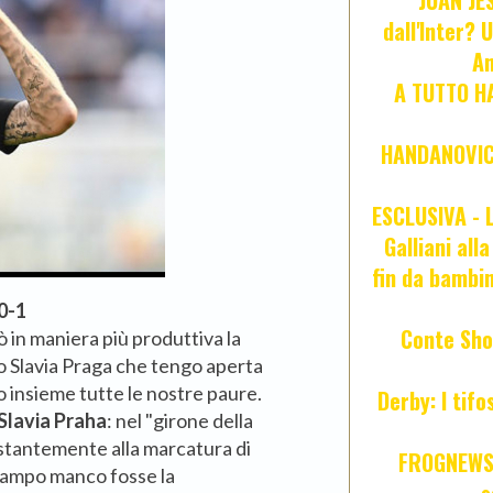
JUAN JE
dall'Inter? 
An
A TUTTO HA
HANDANOVIC:
ESCLUSIVA - L
Galliani all
fin da bambin
0-1
Conte Sho
ò in maniera più produttiva la
lo Slavia Praga che tengo aperta
 insieme tutte le nostre paure.
Derby: I tif
Slavia Praha
: nel "girone della
tantemente alla marcatura di
FROGNEWS:
campo manco fosse la