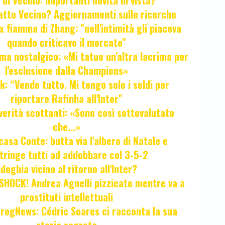
 di Vecino: importanti novità in vista?
fatto Vecino? Aggiornamenti sulle ricerche
x fiamma di Zhang: "nell'intimità gli piaceva
quando criticavo il mercato"
ma nostalgico: «Mi tatuo un'altra lacrima per
l'esclusione dalla Champions»
k: “Vendo tutto. Mi tengo solo i soldi per
riportare Rafinha all'Inter"
verità scottanti: «Sono così sottovalutato
che...»
casa Conte: butta via l'albero di Natale e
tringe tutti ad addobbare col 3-5-2
ogbia vicino al ritorno all'Inter?
HOCK! Andrea Agnelli pizzicato mentre va a
prostituti intellettuali
FrogNews: Cédric Soares ci racconta la sua