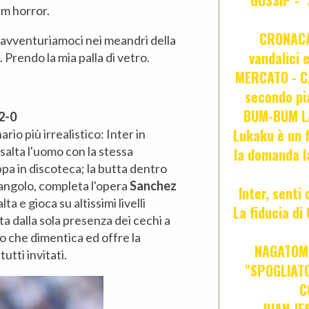
GOSSIP - 
lm horror.
CRONACA 
d avventuriamoci nei meandri della
vandalici 
. Prendo la mia palla di vetro.
MERCATO - CA
secondo pia
BUM-BUM LA
2-0
Lukaku è un f
rio più irrealistico: Inter in
salta l'uomo con la stessa
la domanda l
pa in discoteca; la butta dentro
d'angolo, completa l'opera
Sanchez
Inter, senti
alta e gioca su altissimi livelli
La fiducia d
ta dalla sola presenza dei cechi a
po che dimentica ed offre la
NAGATOMO
tutti invitati.
"SPOGLIATO
C