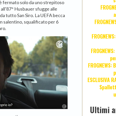
s
è fermato solo da uno strepitoso
FROGNE
 all'87° Husbauer sfugge alle
a
dda tutto San Siro. La UEFA becca
FROGNEWS:
n salentino, squalificato per 6
aro.
FROGNEWS: Z
FROGNEWS: J
pe
FROGNEWS: Br
p
ESCLUSIVA R
Spallet
u
Ultimi a