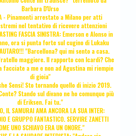
"Antonio Conte mi tradisce?" terremoto da
Barbara D'Urso
- Pinamonti arrestato a Milano per atti
estremi nel tentativo di ricevere attenzioni
STING FASCIA SINISTRA: Emerson e Alonso in
no, ora si punta forte sul cugino di Lukaku
UTARO!!! "Barcellona? qui mi sento a casa.
ratello maggiore. Il rapporto con Icardi? Che
a facciate a me e non ad Agustina mi riempie
di gioia"
 che Sensi! Sto tornando quello di inizio 2019.
i Conte? Stando sul divano ne ho comunque più
di Eriksen. Fai tu."
, IL SAMURAI AMA ANCORA LA SUA INTER:
IO E GRUPPO FANTASTICO. SERVIRE ZANETTI
OME UNO SCHIAVO ERA UN ONORE."