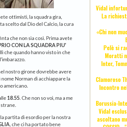
Vidal infort
La richies
ete ottimisti, la squadra gira,
 scelto dal Dio del Calcio, la cura
«Chi non muor
inta che non sia così. Prima avete
PRIO CON LA SQUADRA PIU'
Pelè si ra
lli che quando hanno visto in che
Moratti n
 l'imbarazzo.
Inter, Tom
el nostro girone dovrebbe avere
Clamoroso Tho
di nome Norman di acchiappare la
eo americano.
Incontro nel
alle
18.55
. Che non so voi, ma a me
Borussia-Inte
 strane.
Vidal esclus
 la partita di esordio per la nostra
ascoltano mu
GLIA
, che ci ha portato bene