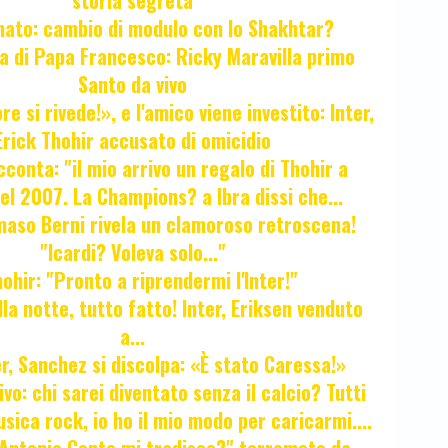
storia segreta
unato: cambio di modulo con lo Shakhtar?
ta di Papa Francesco: Ricky Maravilla primo
Santo da vivo
e si rivede!», e l'amico viene investito: Inter,
Erick Thohir accusato di omicidio
cconta: "il mio arrivo un regalo di Thohir a
el 2007. La Champions? a Ibra dissi che...
maso Berni rivela un clamoroso retroscena!
"Icardi? Voleva solo..."
hir: "Pronto a riprendermi l'Inter!"
la notte, tutto fatto! Inter, Eriksen venduto
a...
r, Sanchez si discolpa: «È stato Caressa!»
ivo: chi sarei diventato senza il calcio? Tutti
sica rock, io ho il mio modo per caricarmi....