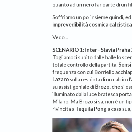
quanto ad un nero far parte di un fi
Soffriamo un po' insieme quindi, e
imprevedibilità cosmica calcistica
Vedo...
SCENARIO 1: Inter - Slavia Praha 
Togliamoci subito dalle balle lo scena
totale controllo della partita,
Sensi
frequenza con cui Borriello acchiap
Lazaro
sulla respinta di un calcio 
su assist geniale di
Brozo
, che si es
illuminato dalla luce bratesca porta
Milano. Ma Brozo si sa, non è un ti
rivincita a
Tequila Pong
a casa sua, 