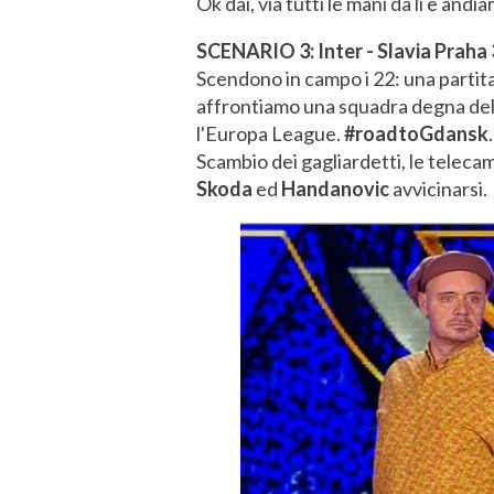
Ok dai, via tutti le mani da lì e andi
SCENARIO 3: Inter - Slavia Praha 
Scendono in campo i 22: una partita
affrontiamo una squadra degna dell
l'Europa League.
#roadtoGdansk
.
Scambio dei gagliardetti, le teleca
Skoda
ed
Handanovic
avvicinarsi.