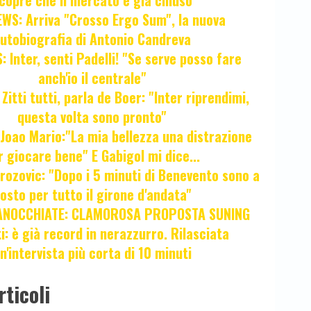
copre che il mercato è già chiuso
WS: Arriva "Crosso Ergo Sum", la nuova
utobiografia di Antonio Candreva
 Inter, senti Padelli! "Se serve posso fare
anch'io il centrale"
itti tutti, parla de Boer: "Inter riprendimi,
questa volta sono pronto"
oao Mario:"La mia bellezza una distrazione
r giocare bene" E Gabigol mi dice...
ozovic: "Dopo i 5 minuti di Benevento sono a
osto per tutto il girone d'andata"
ANOCCHIATE: CLAMOROSA PROPOSTA SUNING
ti: è già record in nerazzurro. Rilasciata
n'intervista più corta di 10 minuti
rticoli