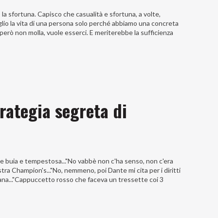
o la sfortuna. Capisco che casualità e sfortuna, a volte,
lio la vita di una persona solo perché abbiamo una concreta
o però non molla, vuole esserci. E meriterebbe la sufficienza
trategia segreta di
tte buia e tempestosa..."No vabbè non c'ha senso, non c'era
a Champion's..."No, nemmeno, poi Dante mi cita per i diritti
tana..."Cappuccetto rosso che faceva un tressette coi 3