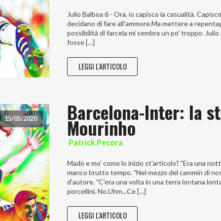
Julio Balboa 6 - Ora, io capisco la casualità. Capisc
decidano di fare all'ammore.Ma mettere a repentag
possibilità di farcela mi sembra un po' troppo. Juli
fosse […]
LEGGI L'ARTICOLO
Barcelona-Inter: la s
Mourinho
15/05/2020
Patrick Pecora
Madò e mo' come lo inizio st'articolo? "Era una no
manco brutto tempo. "Nel mezzo del cammin di nostr
d'autore. "C'era una volta in una terra lontana lon
porcellini. No.Uhm...Ce […]
LEGGI L'ARTICOLO