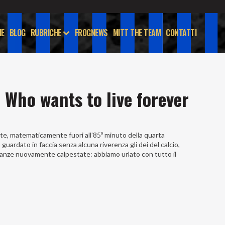
E
BLOG
RUBRICHE
FROGNEWS
MITT THE TEAM
CONTATTI
 Who wants to live forever
tite, matematicamente fuori all’85º minuto della quarta
uardato in faccia senza alcuna riverenza gli dei del calcio,
eranze nuovamente calpestate: abbiamo urlato con tutto il