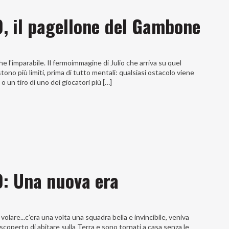
0, il pagellone del Gambone
e l'imparabile. Il fermoimmagine di Julio che arriva su quel
tono più limiti, prima di tutto mentali: qualsiasi ostacolo viene
 o un tiro di uno dei giocatori più […]
0: Una nuova era
olare...c’era una volta una squadra bella e invincibile, veniva
scoperto di abitare sulla Terra e sono tornati a casa senza le