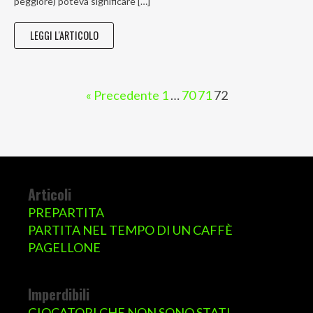
peggiore) poteva significare […]
LEGGI L'ARTICOLO
« Precedente
1
…
70
71
72
Articoli
PREPARTITA
PARTITA NEL TEMPO DI UN CAFFÈ
PAGELLONE
Imperdibili
GIOCATORI CHE NON SONO STATI