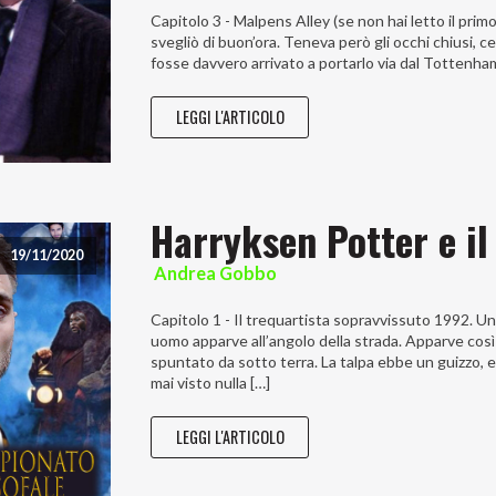
Capitolo 3 - Malpens Alley (se non hai letto il pr
svegliò di buon’ora. Teneva però gli occhi chiusi,
fosse davvero arrivato a portarlo via dal Tottenham.
LEGGI L'ARTICOLO
Harryksen Potter e il
19/11/2020
Andrea Gobbo
Capitolo 1 - Il trequartista sopravvissuto 1992. Un
uomo apparve all’angolo della strada. Apparve cos
spuntato da sotto terra. La talpa ebbe un guizzo, e
mai visto nulla […]
LEGGI L'ARTICOLO