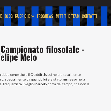
E
BLOG
RUBRICHE
FROGNEWS
MITT THE TEAM
CONTATTI
 Campionato filosofale -
Felipe Melo
 avrebbe conosciuto il Quidditch. Lui ne era totalmente
’altro, specialmente da quando lui era stato ammesso nella
 Trequartista.Svegliò Marcelo prima del tempo, che non la